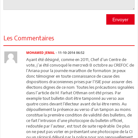
Envoyer
Les Commentaires
MOHAMED JEMAL
- 11-10-2014 06:52
Ayant été désigné, comme en 2011, Chef d’un Centre de
vote, j’ai été convoqué le mercredi 8 octobre au CREFOC de
l’Ariana pour la journée marathon de formation. Je peux
donc témoigner en toute connaissance de cause des
dispositions draconiennes prises par l’ISIE pour assurer des
élections dignes de ce nom. Toutes les précautions signalées
dans l’article de M. Farhat Othman ont été prises. Par
exemple tout bulletin doit être tamponné au verso aux
quatre coins devant l’électeur avant de lui être remis. Au
dépouillement la présence au verso d’un tampon au moins
constitue la première condition de validité des bulletins, de
ce fait l’intrusion d’une photocopie du bulletin officiel,
redoutée par l’auteur, est tout de suite repérable. De plus
on ne peut pas voter en présentant une photocopie de la CI
ou un récipicé délivré par la police pour son renouvellement.