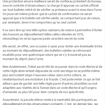
Une protection encore meilleure serait de confierau président du bureau,
sous le contrôle d’observateurs, la charge d’apposer un cachet officiel
sur tout bulletin retiré et de vérifier sa présence avant la mise dans l'urne.
On pourrait même prévoir que le cachet de confirmation ne serait
apposé que si le bulletin est vérifié valide, ne comportant pas de rature,
par exemple; sinon il ne comportera qu’un seul cachet.
Il va sans dire qu’une telle option salutaire,de nature à permettre d’éviter
des bavures au dépouillement telles celles relevées en 2013,
nécessitequ’on ne lui oppose pasle caractère secret du vote.
Elle serait, en effet, une occasion à saisir pour éviter une éventuelle triche
au moment du dépouillement, des bulletins valides se retrouvant
invalidés pour une quelconque rature qui ne s’y trouverait pas au
moment du dépôt dans l’urne.
Bien évidemment, l'idéal aurait été de se passer dans le code électoral de
cette règle aberranteet dépassée du vote secretqui ne se justifie même
plus enOccident etqui n'aaucune valeur dans notre culture, se
révélantsurtout une incitation à la fraude. C'est juste imiter ce qui se fait
ailleurs que de garder une telle règle parmi d'autres,obsolètes ou mal
adaptées aux réalités de la Tunisie dans un code électoral qu'il urgera
d'amender au plus tôt pour tenir compte de nos spécificités.
Assurément, la parade ultime restera la neutralité des participants au
dépouillement et des observateurs présents. C’est, en dernier lieu, sur