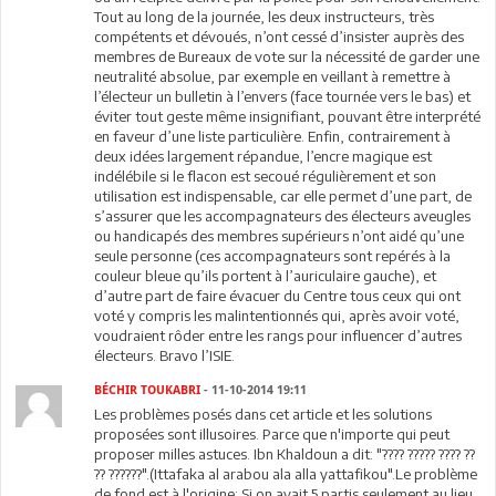
Tout au long de la journée, les deux instructeurs, très
compétents et dévoués, n’ont cessé d’insister auprès des
membres de Bureaux de vote sur la nécessité de garder une
neutralité absolue, par exemple en veillant à remettre à
l’électeur un bulletin à l’envers (face tournée vers le bas) et
éviter tout geste même insignifiant, pouvant être interprété
en faveur d’une liste particulière. Enfin, contrairement à
deux idées largement répandue, l’encre magique est
indélébile si le flacon est secoué régulièrement et son
utilisation est indispensable, car elle permet d’une part, de
s’assurer que les accompagnateurs des électeurs aveugles
ou handicapés des membres supérieurs n’ont aidé qu’une
seule personne (ces accompagnateurs sont repérés à la
couleur bleue qu’ils portent à l’auriculaire gauche), et
d’autre part de faire évacuer du Centre tous ceux qui ont
voté y compris les malintentionnés qui, après avoir voté,
voudraient rôder entre les rangs pour influencer d’autres
électeurs. Bravo l’ISIE.
BÉCHIR TOUKABRI
- 11-10-2014 19:11
Les problèmes posés dans cet article et les solutions
proposées sont illusoires. Parce que n'importe qui peut
proposer milles astuces. Ibn Khaldoun a dit: "???? ????? ???? ??
?? ??????".(Ittafaka al arabou ala alla yattafikou".Le problème
de fond est à l'origine: Si on avait 5 partis seulement au lieu