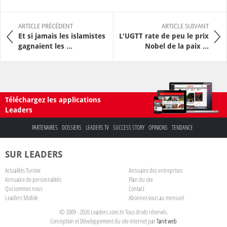
ARTICLE PRÉCÉDENT
ARTICLE SUIVANT
Et si jamais les islamistes
L'UGTT rate de peu le prix
gagnaient les ...
Nobel de la paix ...
Téléchargez les applications
Leaders
PARTENAIRES
DOSSIERS
LEADERS TV
SUCCESS STORY
OPINIONS
TENDANCE
SUR LEADERS
Actualités Tunisie
Annuaire des entreprises
Annuaire de personnalités
Plan du site
Qui sommes nous
Contact
Leaders Mobile
Abonnez-vous au mensuel
© 2009 - 2026 Leaders.com.tn Tous droits réservés.
Conception et Développement du site internet par
Tanit web