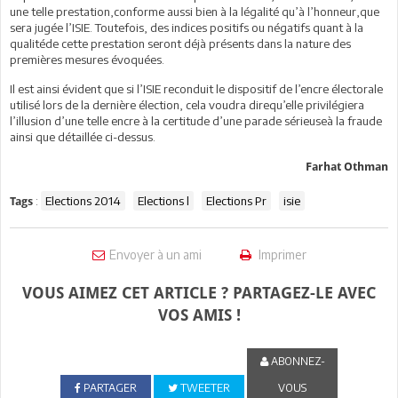
une telle prestation,conforme aussi bien à la légalité qu’à l’honneur,que
sera jugée l’ISIE. Toutefois, des indices positifs ou négatifs quant à la
qualitéde cette prestation seront déjà présents dans la nature des
premières mesures évoquées.
Il est ainsi évident que si l’ISIE reconduit le dispositif de l’encre électorale
utilisé lors de la dernière élection, cela voudra direqu’elle privilégiera
l’illusion d’une telle encre à la certitude d’une parade sérieuseà la fraude
ainsi que détaillée ci-dessus.
Farhat Othman
:
Elections 2014
Elections l
Elections Pr
isie
Tags
Envoyer à un ami
Imprimer
VOUS AIMEZ CET ARTICLE ? PARTAGEZ-LE AVEC
VOS AMIS !
ABONNEZ-
PARTAGER
TWEETER
VOUS