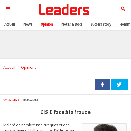
Accueil
News
Opinion
Notes & Docs
Success story
Homma
Accueil
Opinions
OPINIONS
- 10.10.2014
L'ISIE face à la fraude
Malgré de nombreuses critiques et des
couacs divers, l’ISIE continue d’afficher sa