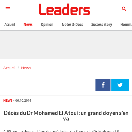
Accueil
News
Opinion
Notes & Docs
Success story
Homma
Accueil
News
NEWS
- 06.10.2014
Décès du Dr Mohamed El Atoui : un grand doyen s'en
va
A 95 ans, le doyen d'âge des médecins de Sousse, le Dr Mohamed El