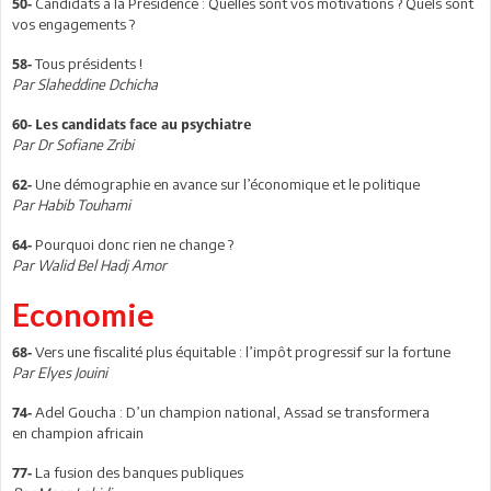
Candidats à la Présidence : Quelles sont vos motivations ? Quels sont
50-
vos engagements ?
Tous présidents !
58-
Par Slaheddine Dchicha
60-
Les candidats face au psychiatre
Par Dr Sofiane Zribi
Une démographie en avance sur l’économique et le politique
62-
Par Habib Touhami
Pourquoi donc rien ne change ?
64-
Par Walid Bel Hadj Amor
Economie
Vers une fiscalité plus équitable : l’impôt progressif sur la fortune
68-
Par Elyes Jouini
Adel Goucha : D’un champion national, Assad se transformera
74-
en champion africain
La fusion des banques publiques
77-