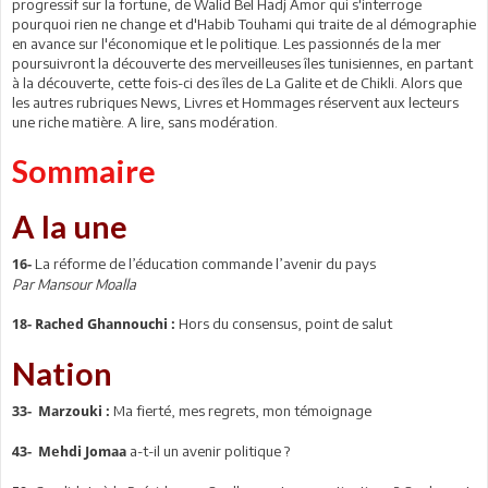
progressif sur la fortune, de Walid Bel Hadj Amor qui s'interroge
pourquoi rien ne change et d'Habib Touhami qui traite de al démographie
en avance sur l'économique et le politique. Les passionnés de la mer
poursuivront la découverte des merveilleuses îles tunisiennes, en partant
à la découverte, cette fois-ci des îles de La Galite et de Chikli. Alors que
les autres rubriques News, Livres et Hommages réservent aux lecteurs
une riche matière. A lire, sans modération.
Sommaire
A la une
La réforme de l’éducation commande l’avenir du pays
16-
Par Mansour Moalla
Hors du consensus, point de salut
18-
Rached Ghannouchi :
Nation
Ma fierté, mes regrets, mon témoignage
33-
Marzouki :
a-t-il un avenir politique ?
43-
Mehdi Jomaa