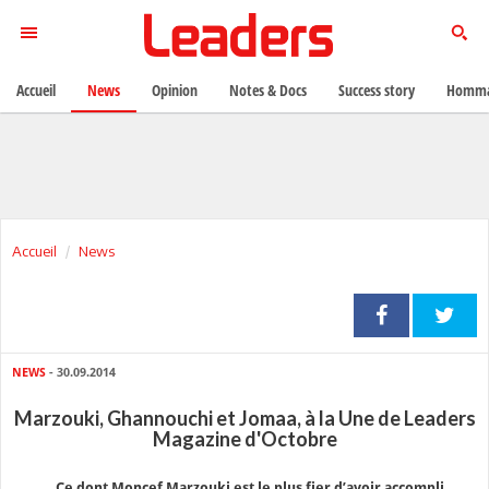
Accueil
News
Opinion
Notes & Docs
Success story
Homma
Accueil
News
NEWS
- 30.09.2014
Marzouki, Ghannouchi et Jomaa, à la Une de Leaders
Magazine d'Octobre
Ce dont Moncef Marzouki est le plus fier d’avoir accompli