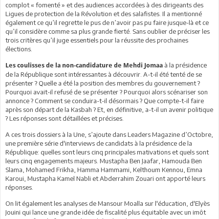
complot « fomenté » et des audiences accordées à des dirigeants des
Ligues de protection de la Révolution et des salafistes. Il a mentionné
également ce qu’il regrette le pus de n’avoir pas pu faire jusque-là et ce
qu’il considère comme sa plus grande fierté. Sans oublier de préciser les
trois critères qu’il juge essentiels pour la réussite des prochaines
élections.
à la présidence
Les coulisses de la non-candidature de Mehdi Jomaa
de la République sont intéressantes à découvrir. A-t-il été tenté de se
présenter ? Quelle a été la position des membres du gouvernement ?
Pourquoi avait-il refusé de se présenter ? Pourquoi alors scénariser son
annonce ? Comment se conduira-t-il désormais ? Que compte-t-il faire
après son départ de la Kasbah ? Et, en définitive, a-t-il un avenir politique
? Les réponses sont détaillées et précises.
A ces trois dossiers à la Une, s’ajoute dans Leaders Magazine d’Octobre,
une première série d'interviews de candidats à la présidence de la
République: quelles sont leurs cinq principales mativations et quels sont
leurs cinq engagements majeurs. Mustapha Ben Jaafar, Hamouda Ben
Slama, Mohamed Frikha, Hamma Hammami, Kelthoum Kennou, Emna
Karoui, Mustapha Kamel Nabli et Abderrahim Zouari ont apporté leurs
réponses.
On lit également les analyses de Mansour Moalla sur l'éducation, d'Elyès
Jouini qui lance une grande idée de fiscalité plus équitable avec un imôt