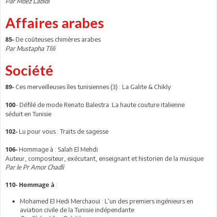
Par Moez Labidi
Affaires arabes
De coûteuses chimères arabes
85-
Par Mustapha Tlili
Société
Ces merveilleuses îles tunisiennes (3) : La Galite & Chikly
89-
- Défilé de mode Renato Balestra :La haute couture italienne
100
séduit en Tunisie
Lu pour vous : Traits de sagesse
102-
Hommage à : Salah El Mehdi
106-
Auteur, compositeur, exécutant, enseignant et historien de la musique
Par le Pr Amor Chadli
:
110-
Hommage à
Mohamed El Hedi Merchaoui : L’un des premiers ingénieurs en
aviation civile de la Tunisie indépendante