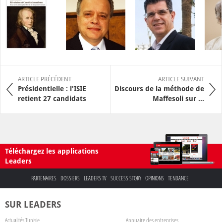
ARTICLE PRÉCÉDENT
ARTICLE SUIVANT
Présidentielle : l'ISIE
Discours de la méthode de
retient 27 candidats
Maffesoli sur ...
Téléchargez les applications
Leaders
PARTENAIRES
DOSSIERS
LEADERS TV
SUCCESS STORY
OPINIONS
TENDANCE
SUR LEADERS
Actualités Tunisie
Annuaire des entreprises