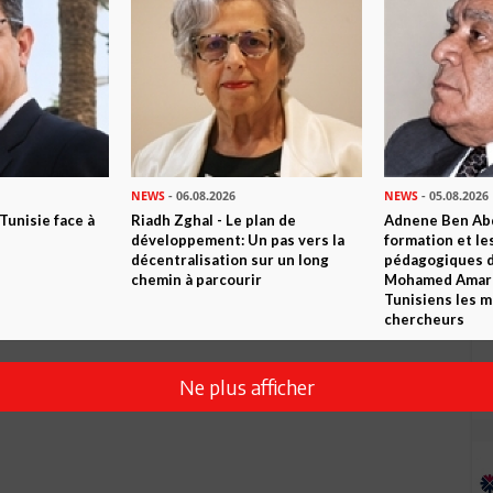
Envoyer
NEWS
- 06.08.2026
NEWS
- 05.08.2026
ement candidats, c'est quand même une fierté pour la
 Tunisie face à
Riadh Zghal - Le plan de
Adnene Ben Abd
de Fares Mabrouk !!
développement: Un pas vers la
formation et le
décentralisation sur un long
pédagogiques di
chemin à parcourir
Mohamed Amara,
e,il a un CV conséquent,et son profil m'intéresse.Je vais devoir
Tunisiens les m
r la Tunisie,tout en lui souhaitant bon courage.
chercheurs
UK SE PRESENDE AUX ELECTIONS ????VOUS N'AVEZ PAS
Ne plus afficher