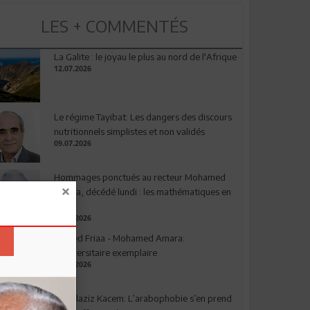
LES + COMMENTÉS
La Galite : le joyau le plus au nord de l'Afrique
12.07.2026
Le régime Tayibat: Les dangers des discours
nutritionnels simplistes et non validés
09.07.2026
Hommages ponctués au recteur Mohamed
Amara, décédé lundi : les mathématiques en
deuil
03.08.2026
Ahmed Friaa - Mohamed Amara:
l’Universitaire exemplaire
04.08.2026
Abdelaziz Kacem: L’arabophobie s’en prend