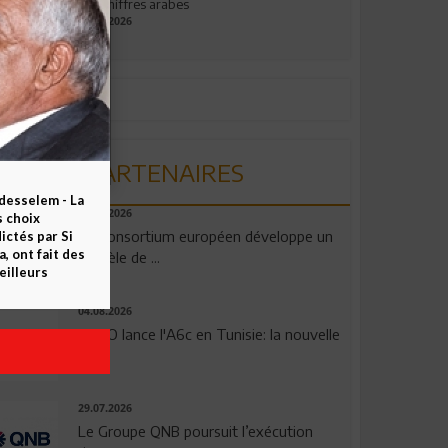
aux chiffres arabes
09.07.2026
PARTENAIRES
esselem - La
06.08.2026
s choix
Un consortium européen développe un
ctés par Si
 ont fait des
modèle de ...
eilleurs
04.08.2026
OPPO lance l'A6c en Tunisie: la nouvelle
...
29.07.2026
Le Groupe QNB poursuit l’exécution