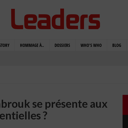
STORY
HOMMAGE À..
DOSSIERS
WHO'S WHO
BLOG
brouk se présente aux
entielles ?