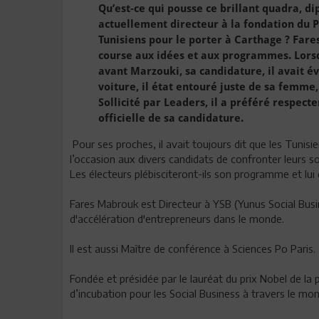
Qu’est-ce qui pousse ce brillant quadra, 
actuellement directeur à la fondation du Pr
Tunisiens pour le porter à Carthage ? Fare
course aux idées et aux programmes. Lorsq
avant Marzouki, sa candidature, il avait é
voiture, il état entouré juste de sa femme
Sollicité par Leaders, il a préféré respect
officielle de sa candidature.
Pour ses proches, il avait toujours dit que les Tunisiens
l’occasion aux divers candidats de confronter leurs sol
Les électeurs plébisciteront-ils son programme et lui 
Fares Mabrouk est Directeur à YSB (Yunus Social B
d'accélération d'entrepreneurs dans le monde.
Il est aussi Maître de conférence à Sciences Po Paris.
Fondée et présidée par le lauréat du prix Nobel de la
d’incubation pour les Social Business à travers le mo