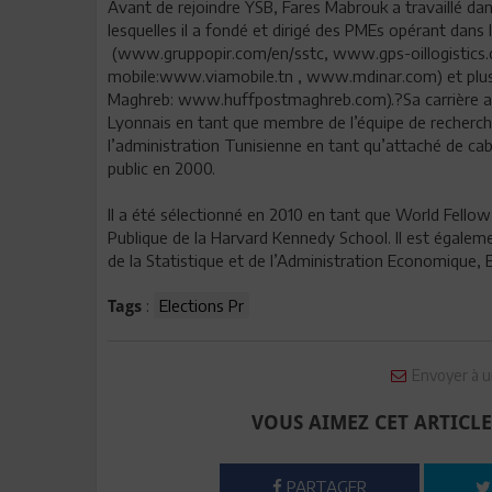
Avant de rejoindre YSB, Fares Mabrouk a travaillé da
lesquelles il a fondé et dirigé des PMEs opérant dans le
(www.gruppopir.com/en/sstc, www.gps-oillogistics.c
mobile:www.viamobile.tn , www.mdinar.com) et plus 
Maghreb: www.huffpostmaghreb.com).?Sa carrière a dé
Lyonnais en tant que membre de l’équipe de recherche.
l’administration Tunisienne en tant qu’attaché de cabi
public en 2000.
Il a été sélectionné en 2010 en tant que World Fellow 
Publique de la Harvard Kennedy School. Il est égalem
de la Statistique et de l’Administration Economique, 
:
Elections Pr
Tags
Envoyer à u
VOUS AIMEZ CET ARTICLE
PARTAGER