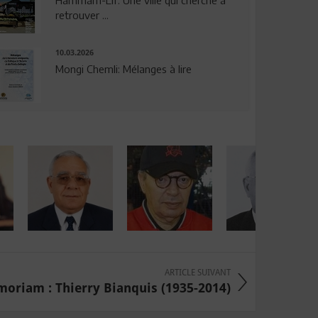
Hammam-Lif: Une ville qui cherche à
retrouver ...
10.03.2026
Mongi Chemli: Mélanges à lire
ARTICLE SUIVANT
oriam : Thierry Bianquis (1935-2014)