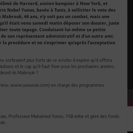
diplômé de Harvard, ancien banquier à New York, et
ix Nobel Yunus, basée à Tunis, à solliciter le vote des
s Mabrouk, 44 ans, n’y voit pas un combat, mais une
u’il était venu samedi matin déposer son dossier, juste
viter toute tapage. Conduisant lui-même sa petite
, de son représentant administratif et d’un autre ami.
er la procédure et ne s’exprimer qu’après l’acceptation
 sortiraient plus forts de ce scrutin. Il espère qu’il offrira
utions et le cap qu’il faut fixer pour les prochaines années.
diront-ils Mabrouk ?
usiness: www.yunussb.com) en charge des programmes
 paix, Professeur Muhamed Yunus, YSB initie et gère des fonds
nde.