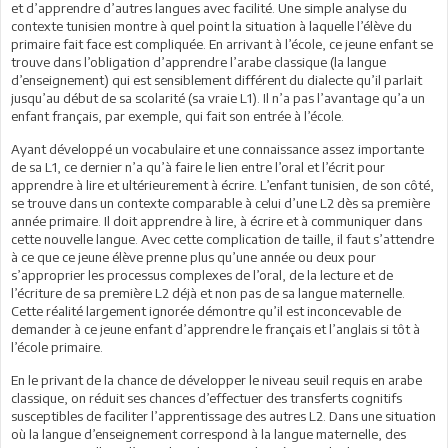
et d’apprendre d’autres langues avec facilité. Une simple analyse du
contexte tunisien montre à quel point la situation à laquelle l’élève du
primaire fait face est compliquée. En arrivant à l’école, ce jeune enfant se
trouve dans l’obligation d’apprendre l’arabe classique (la langue
d’enseignement) qui est sensiblement différent du dialecte qu’il parlait
jusqu’au début de sa scolarité (sa vraie L1). Il n’a pas l’avantage qu’a un
enfant français, par exemple, qui fait son entrée à l’école.
Ayant développé un vocabulaire et une connaissance assez importante
de sa L1, ce dernier n’a qu’à faire le lien entre l’oral et l’écrit pour
apprendre à lire et ultérieurement à écrire. L’enfant tunisien, de son côté,
se trouve dans un contexte comparable à celui d’une L2 dès sa première
année primaire. Il doit apprendre à lire, à écrire et à communiquer dans
cette nouvelle langue. Avec cette complication de taille, il faut s’attendre
à ce que ce jeune élève prenne plus qu’une année ou deux pour
s’approprier les processus complexes de l’oral, de la lecture et de
l’écriture de sa première L2 déjà et non pas de sa langue maternelle.
Cette réalité largement ignorée démontre qu’il est inconcevable de
demander à ce jeune enfant d’apprendre le français et l’anglais si tôt à
l’école primaire.
En le privant de la chance de développer le niveau seuil requis en arabe
classique, on réduit ses chances d’effectuer des transferts cognitifs
susceptibles de faciliter l’apprentissage des autres L2. Dans une situation
où la langue d’enseignement correspond à la langue maternelle, des