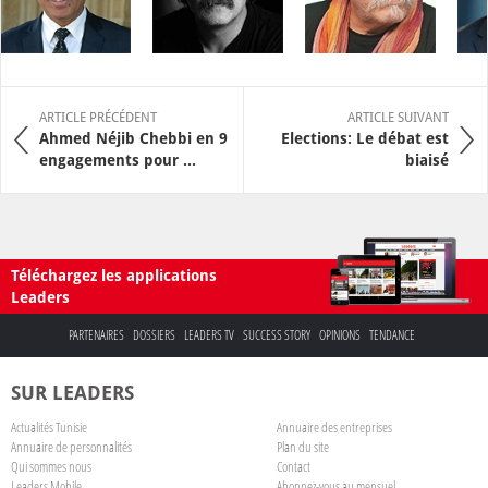
ARTICLE PRÉCÉDENT
ARTICLE SUIVANT
Ahmed Néjib Chebbi en 9
Elections: Le débat est
engagements pour ...
biaisé
Téléchargez les applications
Leaders
PARTENAIRES
DOSSIERS
LEADERS TV
SUCCESS STORY
OPINIONS
TENDANCE
SUR LEADERS
Actualités Tunisie
Annuaire des entreprises
Annuaire de personnalités
Plan du site
Qui sommes nous
Contact
Leaders Mobile
Abonnez-vous au mensuel