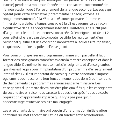
obligatoires dans la langue d’enseignement (arabe dans le cas de la
Tunisie) pendant la moitié de l’année et de consacrer l’autre moitié de
l’année académique à l’enseignement de la langue seconde. Les pays qui
optent pour cette alternative (notammentle Canada) offrent les
e
e
programmes intensifs à la 5
ou à la 6
année primaire. Comme en
immersion partielle, le temps consacré à la L2 est augmenté de façon
significative dans les programmes intensifs. Toutefois, il ne suffit pas
d’augmenter le nombre d’heures consacrées à l’enseignement de la L2
pour atteindre le niveau de compétence cible. Le recrutement d’un
personnel qualifié est une condition importante à laquelle il faut penser,
ce qui nous ramène au pôle de l’enseignant.
Pour pouvoir dispenser un programme d’immersion partielle, il faut
former des enseignants compétents dans la matière enseignée et dans la
langue cible. De même, le recrutement d’enseignants et d’enseignantes
qualifiés est requis pour l’implantation d’un programme d’enseignement
intensif des L2. Il est important de savoir que cette condition s’impose
également pour assurer le bon fonctionnement des dernières intentions
de changements de programmes annoncées par le ministère. Les
enseignants du primaire devraient être plus qualifiés que les enseignants
du secondaire en raison des caractéristiques bien spécifiques de cette
population d’apprenants et parce qu’il n’y a pas pire qu’un
apprentissage et une vie scolaire mal engagés.
Les enseignants du primaire ont besoin d’uneformation (initiale et/ou
continue) qui met l’accent sur l’étude du fondement psychologique,