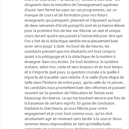
dirigeants dans le ministère de l'enseignement supérieur
d'avoir tant fermé les yeux sur ces programmes, sur ce
manque de cours et de formation pour nos futurs
enseignants qui paniquent, pleurent et s'épuisent au bout
de deux semaines d'école puisqu'ils sont en présence élèves
pour la première fois de leur vie. Réussir un seul et unique
cours durant quatre ans passés à l'université pour dire que
l'on a fait de la didactique semble miraculeusement bien
avoir servi jusqu' à date. Au bout de dix heures, les
assistants pensent que nos étudiants ont tout compris
quant à la pédagogie et à la didactique de la matière à
enseigner dans nos écoles. De tout évidence, le système
scolaire, selon moi, reste et sera toujours et en tout temps
et à n'importe quel pays, la question cruciale à la quelle il
importe de travailler sans relâche. À la veille d'une étape de
taille dans l'histoire de notre pays, après celle du 14 janvier,
les candidats nous promettent bien des réformes et passent
souvent sur la question de l'éducation en Tunisie avec
beaucoup de réserve, ce qui me touchent encore une fois de
la bassesse de certains esprits. En guise de conclusion,
Madame la chercheure, je vous félicite pour votre
engagement et je crois tout comme vous, qu'on doit
absolument agir en revenant sans tarder à la source. Nous
sommes tenus responsables en tant qu'intellectuels