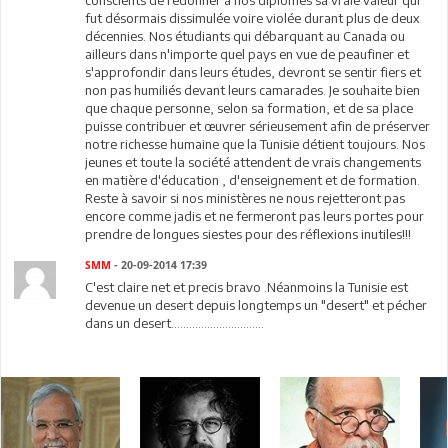
conscients de redonner à nos diplômes sa vraie valeur qui
fut désormais dissimulée voire violée durant plus de deux
décennies. Nos étudiants qui débarquant au Canada ou
ailleurs dans n'importe quel pays en vue de peaufiner et
s'approfondir dans leurs études, devront se sentir fiers et
non pas humiliés devant leurs camarades. Je souhaite bien
que chaque personne, selon sa formation, et de sa place
puisse contribuer et œuvrer sérieusement afin de préserver
notre richesse humaine que la Tunisie détient toujours. Nos
jeunes et toute la société attendent de vrais changements
en matière d'éducation , d'enseignement et de formation.
Reste à savoir si nos ministères ne nous rejetteront pas
encore comme jadis et ne fermeront pas leurs portes pour
prendre de longues siestes pour des réflexions inutiles!!!
SMM
- 20-09-2014 17:39
C'est claire net et precis bravo .Néanmoins la Tunisie est
devenue un desert depuis longtemps un "desert" et pécher
dans un desert...............................