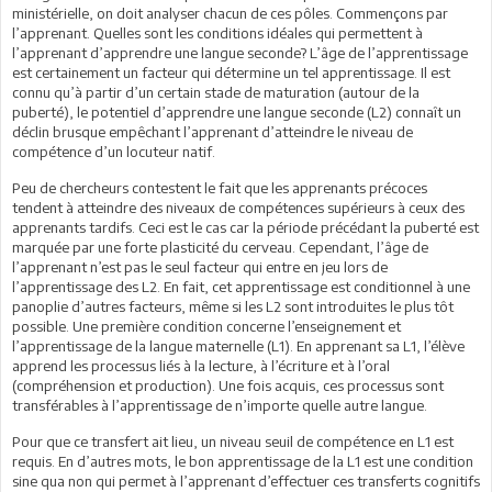
ministérielle, on doit analyser chacun de ces pôles. Commençons par
l’apprenant. Quelles sont les conditions idéales qui permettent à
l’apprenant d’apprendre une langue seconde? L’âge de l’apprentissage
est certainement un facteur qui détermine un tel apprentissage. Il est
connu qu’à partir d’un certain stade de maturation (autour de la
puberté), le potentiel d’apprendre une langue seconde (L2) connaît un
déclin brusque empêchant l’apprenant d’atteindre le niveau de
compétence d’un locuteur natif.
Peu de chercheurs contestent le fait que les apprenants précoces
tendent à atteindre des niveaux de compétences supérieurs à ceux des
apprenants tardifs. Ceci est le cas car la période précédant la puberté est
marquée par une forte plasticité du cerveau. Cependant, l’âge de
l’apprenant n’est pas le seul facteur qui entre en jeu lors de
l’apprentissage des L2. En fait, cet apprentissage est conditionnel à une
panoplie d’autres facteurs, même si les L2 sont introduites le plus tôt
possible. Une première condition concerne l’enseignement et
l’apprentissage de la langue maternelle (L1). En apprenant sa L1, l’élève
apprend les processus liés à la lecture, à l’écriture et à l’oral
(compréhension et production). Une fois acquis, ces processus sont
transférables à l’apprentissage de n’importe quelle autre langue.
Pour que ce transfert ait lieu, un niveau seuil de compétence en L1 est
requis. En d’autres mots, le bon apprentissage de la L1 est une condition
sine qua non qui permet à l’apprenant d’effectuer ces transferts cognitifs