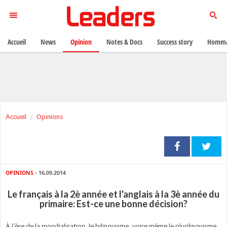
Accueil
News
Opinion
Notes & Docs
Success story
Homma
Accueil
Opinions
OPINIONS
- 16.09.2014
Le français à la 2è année et l'anglais à la 3è année du
primaire: Est-ce une bonne décision?
À l’ère de la mondialisation, le bilinguisme, voire même le plurilinguisme,