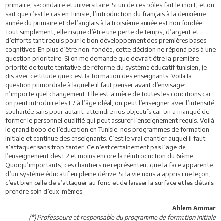
primaire, secondaire et universitaire. Si un de ces pôles fait le mort, et on
sait que c’est le cas en Tunisie, l’introduction du français à la deuxième
année du primaire et de l’anglais à la troisième année est non fondée.
Tout simplement, elle risque d’être une perte de temps, d’argent et
d’efforts tant requis pour le bon développement des premières bases
cognitives. En plus d’être non-fondée, cette décision ne répond pas à une
question prioritaire. Si on me demande que devrait être la première
priorité de toute tentative de réforme du système éducatif tunisien, je
dis avec certitude que c’est la formation des enseignants. Voilà la
question primordiale à laquelle il faut penser avant d’envisager
n’importe quel changement. Elle est la mère de toutes les conditions car
on peut introduire les L2 à l’âge idéal, on peut l’enseigner avec l’intensité
souhaitée sans pour autant atteindre nos objectifs car on a manqué de
former le personnel qualifié qui peut assurer l’enseignement requis. Voilà
le grand bobo de l’éducation en Tunisie: nos programmes de formation
initiale et continue des enseignants. C’est le vrai chantier auquel il faut
s’attaquer sans trop tarder. Ce n’est certainement pas l’âge de
l’enseignement des L2 et moins encore la réintroduction du 6ième.
Quoiqu’importants, ces chantiers ne représentent que la face apparente
d’un système éducatif en pleine dérive. Si la vie nous a appris une leçon,
c’est bien celle de s’attaquer au fond et de laisser la surface et les détails
prendre soin d’eux-mêmes.
Ahlem Ammar
(*) Professeure et responsable du programme de formation initiale