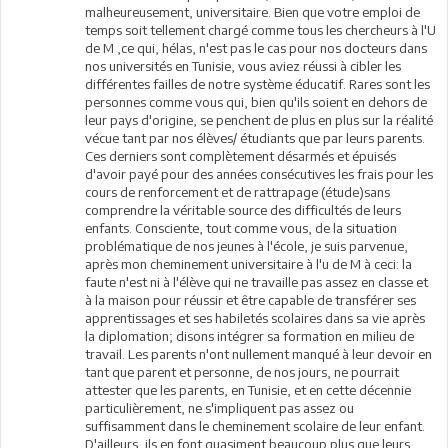
malheureusement, universitaire. Bien que votre emploi de
temps soit tellement chargé comme tous les chercheurs à l'U
de M ,ce qui, hélas, n'est pas le cas pour nos docteurs dans
nos universités en Tunisie, vous aviez réussi à cibler les
différentes failles de notre système éducatif. Rares sont les
personnes comme vous qui, bien qu'ils soient en dehors de
leur pays d'origine, se penchent de plus en plus sur la réalité
vécue tant par nos élèves/ étudiants que par leurs parents.
Ces derniers sont complètement désarmés et épuisés
d'avoir payé pour des années consécutives les frais pour les
cours de renforcement et de rattrapage (étude)sans
comprendre la véritable source des difficultés de leurs
enfants. Consciente, tout comme vous, de la situation
problématique de nos jeunes à l'école, je suis parvenue,
après mon cheminement universitaire à l'u de M à ceci: la
faute n'est ni à l'élève qui ne travaille pas assez en classe et
à la maison pour réussir et être capable de transférer ses
apprentissages et ses habiletés scolaires dans sa vie après
la diplomation; disons intégrer sa formation en milieu de
travail. Les parents n'ont nullement manqué à leur devoir en
tant que parent et personne, de nos jours, ne pourrait
attester que les parents, en Tunisie, et en cette décennie
particulièrement, ne s'impliquent pas assez ou
suffisamment dans le cheminement scolaire de leur enfant.
D'ailleurs, ils en font quasiment beaucoup plus que leurs