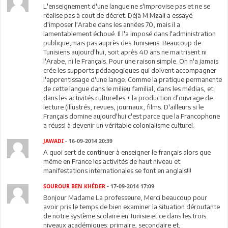
L'enseignement d'une langue ne s'improvise pas et ne se
réalise pas à cout de décret. Déjà M Mzali a essayé
d'imposer l'Arabe dans les années 70, mais il a
lamentablement échoué. Il l'a imposé dans l'administration
publique,mais pas auprès des Tunisiens. Beaucoup de
Tunisiens aujourd'hui, soit après 40 ans ne maitrisent ni
l'Arabe, ni le Français. Pour une raison simple. On n'a jamais
crée les supports pédagogiques qui doivent accompagner
l'apprentissage d'une lange. Comme la pratique permanente
de cette langue dans le milieu familial, dans les médias, et
dans les activités culturelles + la production d'ouvrage de
lecture (illustrés, revues, journaux, films. D'ailleurs si le
Français domine aujourd'hui c'est parce que la Francophone
a réussi à devenir un véritable colonialisme culturel.
JAWADI
- 16-09-2014 20:39
A quoi sert de continuer à enseigner le français alors que
même en France les activités de haut niveau et
manifestations internationales se font en anglais!!!
SOUROUR BEN KHÉDER
- 17-09-2014 17:09
Bonjour Madame La professeure, Merci beaucoup pour
avoir pris le temps de bien examiner la situation déroutante
de notre système scolaire en Tunisie et ce dans les trois
niveaux académiques: primaire, secondaire et,