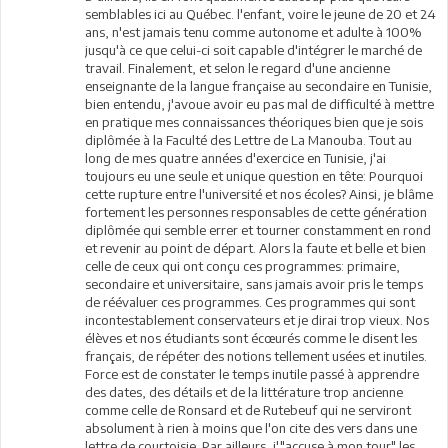
semblables ici au Québec. l'enfant, voire le jeune de 20 et 24
ans, n'est jamais tenu comme autonome et adulte à 100%
jusqu'à ce que celui-ci soit capable d'intégrer le marché de
travail. Finalement, et selon le regard d'une ancienne
enseignante de la langue française au secondaire en Tunisie,
bien entendu, j'avoue avoir eu pas mal de difficulté à mettre
en pratique mes connaissances théoriques bien que je sois
diplômée à la Faculté des Lettre de La Manouba. Tout au
long de mes quatre années d'exercice en Tunisie, j'ai
toujours eu une seule et unique question en tête: Pourquoi
cette rupture entre l'université et nos écoles? Ainsi, je blâme
fortement les personnes responsables de cette génération
diplômée qui semble errer et tourner constamment en rond
et revenir au point de départ. Alors la faute et belle et bien
celle de ceux qui ont conçu ces programmes: primaire,
secondaire et universitaire, sans jamais avoir pris le temps
de réévaluer ces programmes. Ces programmes qui sont
incontestablement conservateurs et je dirai trop vieux. Nos
élèves et nos étudiants sont écœurés comme le disent les
français, de répéter des notions tellement usées et inutiles.
Force est de constater le temps inutile passé à apprendre
des dates, des détails et de la littérature trop ancienne
comme celle de Ronsard et de Rutebeuf qui ne serviront
absolument à rien à moins que l'on cite des vers dans une
lettre de courtoisie. Par ailleurs, j'"accuse à mon tour" les