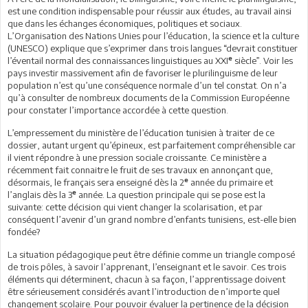
est une condition indispensable pour réussir aux études, au travail ainsi
que dans les échanges économiques, politiques et sociaux.
L’Organisation des Nations Unies pour l’éducation, la science et la culture
(UNESCO) explique que s’exprimer dans trois langues “devrait constituer
e
l’éventail normal des connaissances linguistiques au XXI
siècle”. Voir les
pays investir massivement afin de favoriser le plurilinguisme de leur
population n’est qu’une conséquence normale d’un tel constat. On n’a
qu’à consulter de nombreux documents de la Commission Européenne
pour constater l’importance accordée à cette question.
L’empressement du ministère de l’éducation tunisien à traiter de ce
dossier, autant urgent qu’épineux, est parfaitement compréhensible car
il vient répondre à une pression sociale croissante. Ce ministère a
récemment fait connaitre le fruit de ses travaux en annonçant que,
e
désormais, le français sera enseigné dès la 2
année du primaire et
e
l’anglais dès la 3
année. La question principale qui se pose est la
suivante: cette décision qui vient changer la scolarisation, et par
conséquent l’avenir d’un grand nombre d’enfants tunisiens, est-elle bien
fondée?
La situation pédagogique peut être définie comme un triangle composé
de trois pôles, à savoir l’apprenant, l’enseignant et le savoir. Ces trois
éléments qui déterminent, chacun à sa façon, l’apprentissage doivent
être sérieusement considérés avant l’introduction de n’importe quel
changement scolaire. Pour pouvoir évaluer la pertinence de la décision