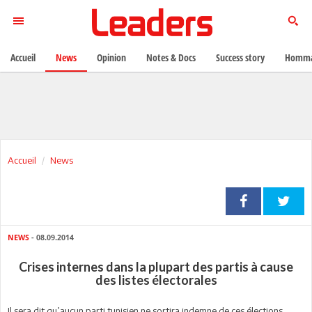
Accueil
News
Opinion
Notes & Docs
Success story
Homma
Accueil
News
NEWS
- 08.09.2014
Crises internes dans la plupart des partis à cause
des listes électorales
Il sera dit qu’aucun parti tunisien ne sortira indemne de ces élections.