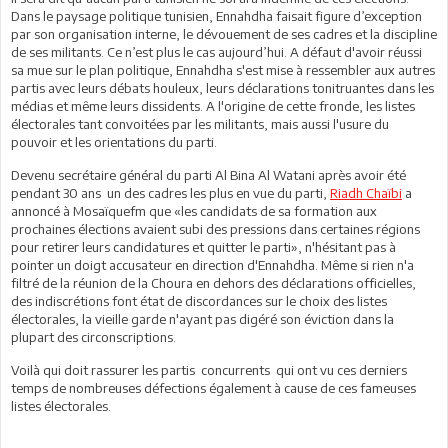
Dans le paysage politique tunisien, Ennahdha faisait figure d’exception
par son organisation interne, le dévouement de ses cadres et la discipline
de ses militants. Ce n’est plus le cas aujourd’hui. A défaut d'avoir réussi
sa mue sur le plan politique, Ennahdha s'est mise à ressembler aux autres
partis avec leurs débats houleux, leurs déclarations tonitruantes dans les
médias et même leurs dissidents. A l'origine de cette fronde, les listes
électorales tant convoitées par les militants, mais aussi l'usure du
pouvoir et les orientations du parti.
Devenu secrétaire général du parti Al Bina Al Watani après avoir été
pendant 30 ans un des cadres les plus en vue du parti,
Riadh Chaïbi
a
annoncé à Mosaïquefm que «les candidats de sa formation aux
prochaines élections avaient subi des pressions dans certaines régions
pour retirer leurs candidatures et quitter le parti», n'hésitant pas à
pointer un doigt accusateur en direction d'Ennahdha. Même si rien n'a
filtré de la réunion de la Choura en dehors des déclarations officielles,
des indiscrétions font état de discordances sur le choix des listes
électorales, la vieille garde n'ayant pas digéré son éviction dans la
plupart des circonscriptions.
Voilà qui doit rassurer les partis concurrents qui ont vu ces derniers
temps de nombreuses défections également à cause de ces fameuses
listes électorales.