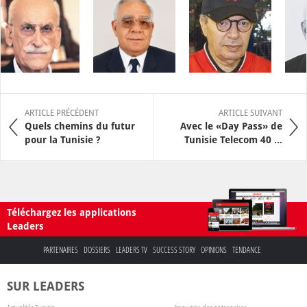
ARTICLE PRÉCÉDENT
ARTICLE SUIVANT
Quels chemins du futur
Avec le «Day Pass» de
pour la Tunisie ?
Tunisie Telecom 40 ...
Téléchargez les applications
Leaders
PARTENAIRES
DOSSIERS
LEADERS TV
SUCCESS STORY
OPINIONS
TENDANCE
SUR LEADERS