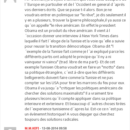
l´Europe en particulier et de l´Occident en general d´aprés
vos derniers écrits. Que se passe t-il alors. Bon je ne
voudrais entrer en polimique sur "le rêve", je dis seulement il
y en a plusieurs, trouver la (pierre philosophale,il ya aussi ce
qu´on appelle "le rêve américain. En effet le president
Obama est un produit du rêve américain. Il vient á l
´occasion donner une interview á New York Times dans
laquelle il fait l´eloge de la Tunisie et la voie qu´elle a suivie
pour reussir la transition démocratique. Obama dit "l
´exemple de la Tunisie fait comme je l´ai expliqué parce les
différents partis ont adopté le principe qu´il ny a ni
vainqueur ni vaincu" (trad. libre de ma part)- Et de cet
exemple Tunisien Obama voudrait en faire un "motto" dans
sa politique étrangère, c´est á-dire que les différents
belligerents doivent faire comme la Tunisie et ne pas
compter sur les USA pour tirer les marrons du feu pour eux.
Obama il va jusqu´a "critiquer les politiques américains de
chercher des solutions maximalists" Il a vraiment tire
plusieurs lecons qu´il compte appliquer dans sa politique
interieure et exterieure. Et beaucoup d´autres choses tirées
de l´experience tunisienne d´apres lui. Est-ce ce n´est pas
un évènemnt historique? A vous dejuger qui cherchez
toujours des solutions radicales.
M.M.KEFI
- 13-08-2014 09:58