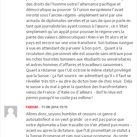
des droits de l’homme outre l’alternance pacifique et
démocratique au pouvoir .Si l’union européenne l’avait
miroité sous l’ancien régime -amplement servi par une
armada de diplomates serviles et je sais de quoi je parle en
tant que journaliste les ayant connus à l’œuvre ; ce n ‘était
simplement qu’un appât pour pousser le régime vers la
pente des valeurs démocratiques ! Rien n’en fit alors et le
pays est encore sur une voie transitoire. Son bateau navigue
à vue en attendant de parvenir à bon port… Quant à la
circulation des personnes elle est assurée sans entrave pour
les riches touristes tunisiens aux étudiants ou universitaires
et autres hommes d’affaires et travailleurs saisonniers …
Quant à réclamer que l’UE octroie le même statut privilégié
que la Suisse – ça fait sourire -en admettant qu’il « il faut se
réveiller très tôt » au dire du dicton bien de chez nous . Déjà
le suisse a du mal à gérer la question des transfrontaliers
venus de France- d’Italie ou d’ailleurs. - Bof le rêve est
permis puisqu'il ne coûte pas millime !
FARHAT
- 11-08-2014 19:15
Allons donc,soyons humbles et cessons ce genre d
autosatisfecit si on veut grandir: ce n est pas parce que
notre diplomatie a bien travaille-on n'en attend pas moins -
avant ou apres la dictature, que l'UE promettait ce statut a
la Tunisie.Promesse et rien que vague promesse, du reste