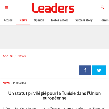
Accueil
News
Opinion
Notes & Docs
Success story
Homma
Accueil
News
NEWS
- 11.08.2014
Un statut privilégié pour la Tunisie dans l'Union
européenne
À l'occasion de la tenue de la conférence des ambassadeurs, qu'il me soit