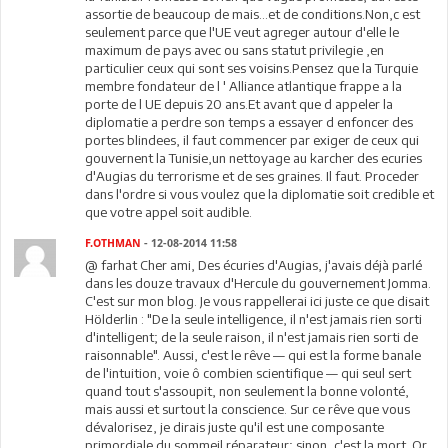
assortie de beaucoup de mais...et de conditions.Non,c est
seulement parce que l'UE veut agreger autour d'elle le
maximum de pays avec ou sans statut privilegie ,en
particulier ceux qui sont ses voisins.Pensez que la Turquie
membre fondateur de l ' Alliance atlantique frappe a la
porte de l UE depuis 20 ans.Et avant que d appeler la
diplomatie a perdre son temps a essayer d enfoncer des
portes blindees, il faut commencer par exiger de ceux qui
gouvernent la Tunisie,un nettoyage au karcher des ecuries
d'Augias du terrorisme et de ses graines. Il faut. Proceder
dans l'ordre si vous voulez que la diplomatie soit credible et
que votre appel soit audible.
F.OTHMAN
- 12-08-2014 11:58
@ farhat Cher ami, Des écuries d'Augias, j'avais déjà parlé
dans les douze travaux d'Hercule du gouvernement Jomma.
C'est sur mon blog. Je vous rappellerai ici juste ce que disait
Hölderlin : "De la seule intelligence, il n'est jamais rien sorti
d'intelligent; de la seule raison, il n'est jamais rien sorti de
raisonnable". Aussi, c'est le rêve — qui est la forme banale
de l'intuition, voie ô combien scientifique — qui seul sert
quand tout s'assoupit, non seulement la bonne volonté,
mais aussi et surtout la conscience. Sur ce rêve que vous
dévalorisez, je dirais juste qu'il est une composante
primordiale du sommeil réparateur; sinon, c'est la mort. Or,