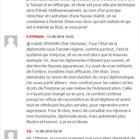
la Tunisie st en léthargie, et rêver est pour elle une technique
sûre d'éveil. Malheureusement, au nom d'un principe
réducteur et castrateur d'une fausse réalité, on se
condamne à l'inertie. Dites-moi donc qui est réaliste et qui
est irréaliste au final, je vous prie?
F.OTHMAN
- 12-08-2014 12:02
@ Habib OFAKHRI Cher Monsieur, Pour l'état de la
diplomatie sous l'ancien régime, comme partout, c'est le
système qui s'impose, et on ne voit alors que le mauvais
exemple. Or, tous les diplomates n'étaient pas soumis, et
derrière les fausses apparences, il y avait de vrais militants
de l'ombre, invisibles mais efficaces. J'en étais. Vous
demandez la raison de mon éviction du corps diplomatique,
j'en avais parlé ailleurs : mon combat pour les valeurs et les
droits de l'Homme au sein même de l'Administration. Celle-
ci n'ayant pas changé ou en pire, ce combat continue
puisqu'on refuse de reconnaître un droit légitime et avéré
tout en rétribuant les plus serviles, pour reprendre votre
expression. Pour le rêve, merci de consulter ma réponse à
mon homonyme, diplomate aussi, mais autrement plus
illustre et honoré, si je ne m'abuse.
T.B.
- 13-08-2014 02:18
Mr. Othman, je croyais vraiment que vous etiez desepéré de