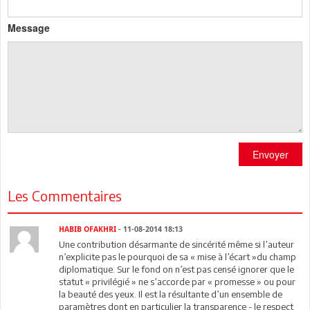
Message
Envoyer
Les Commentaires
HABIB OFAKHRI
- 11-08-2014 18:13
Une contribution désarmante de sincérité même si l’auteur
n’explicite pas le pourquoi de sa « mise à l’écart »du champ
diplomatique. Sur le fond on n’est pas censé ignorer que le
statut « privilégié » ne s’accorde par « promesse » ou pour
la beauté des yeux. Il est la résultante d’un ensemble de
paramètres dont en particulier la transparence - le respect