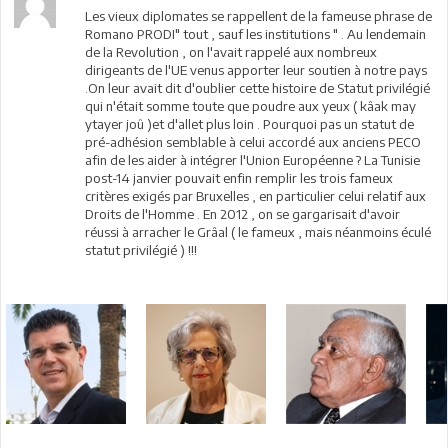
Les vieux diplomates se rappellent de la fameuse phrase de
Romano PRODI" tout , sauf les institutions " . Au lendemain
de la Revolution , on l'avait rappelé aux nombreux
dirigeants de l'UE venus apporter leur soutien à notre pays
.On leur avait dit d'oublier cette histoire de Statut privilégié
qui n'était somme toute que poudre aux yeux ( kâak may
ytayer joû )et d'allet plus loin . Pourquoi pas un statut de
pré-adhésion semblable à celui accordé aux anciens PECO
afin de les aider à intégrer l'Union Européenne ? La Tunisie
post-14 janvier pouvait enfin remplir les trois fameux
critères exigés par Bruxelles , en particulier celui relatif aux
Droits de l'Homme . En 2012 , on se gargarisait d'avoir
réussi à arracher le Grâal ( le fameux , mais néanmoins éculé
statut privilégié ) !!!