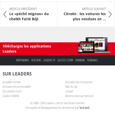
ARTICLE PRÉCÉDENT
ARTICLE SUIVANT
Le «péché mignon» du
Citroën : les voitures les
cheikh Farid Béji
plus vendues en ...
Téléchargez les applications
Leaders
PARTENAIRES
DOSSIERS
LEADERS TV
SUCCESS STORY
OPINIONS
TENDANCE
SUR LEADERS
Actualités Tunisie
Annuaire des entreprises
Annuaire de personnalités
Plan du site
Qui sommes nous
Contact
Leaders Mobile
Abonnez-vous au mensuel
© 2009 - 2026 Leaders.com.tn Tous droits réservés.
Conception et Développement du site internet par
Tanit web