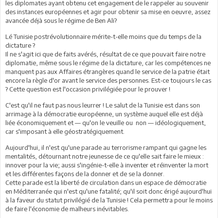
les diplomates ayant obtenu cet engagement de le rappeler au souvenir
des instances européennes et agir pour obtenir sa mise en oeuvre, assez
avancée déjà sous le régime de Ben Ali?
Lé Tunisie postrévolutionnaire mérite-t-elle moins que du temps de la
dictature ?
Il ne s'agit ici que de faits avérés, résultat de ce que pouvait faire notre
diplomatie, même sous le régime de la dictature, car les compétences ne
manquent pas aux Affaires étrangères quand le service de la patrie était
encore la règle d'or avant le service des personnes. Est-ce toujours le cas
? Cette question est l'occasion privilégiée pour le prouver !
C'est qu'il ne faut pas nous leurrer ! Le salut de la Tunisie est dans son
arrimage à la démocratie européenne, un système auquel elle est déjà
liée économiquement et — qu'on le veuille ou non — idéologiquement,
car s'imposant à elle géostratégiquement.
Aujourd'hui, il n'est qu'une parade au terrorisme rampant qui gagne les
mentalités, détournant notre jeunesse de ce qu'elle sait faire le mieux :
innover pour la vie; aussi s'ingénie-t-elle à inventer et réinventer la mort
et les différentes façons de la donner et de se la donner.
Cette parade est la liberté de circulation dans un espace de démocratie
en Méditerranée qui n'est qu'une fatalité; qu'il soit donc érigé aujourd'hui
à la faveur du statut privilégié de la Tunisie ! Cela permettra pour le moins
de faire l'économie de malheurs inévitables.