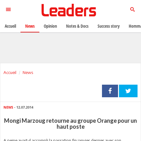
Accueil
News
Opinion
Notes & Docs
Success story
Homma
Accueil
News
NEWS
- 12.07.2014
Mongi Marzoug retourne au groupe Orange pour un
haut poste
A peine avait-il accompli la passation fin janvier dernier avec son