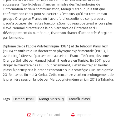
successeur, Tawfik Jelassi, l’ancien ministre des Technologies de
l’information et de la communication, Mongi Marzoug, n’a fait que
confirmer son choix pour sa carrière. C’est ainsi qu’il est retourné au
groupe Orange en France où il avait fait l’essentiel de son parcours
jusqu’à occuper de hautes fonctions.Son nouveau poste est encore plus
élevé. Nommé directeur de la gouvernance de l’Internet et du
développement du numérique, il voit son champ d’action très élargi de
par le monde.
Diplômé de de l’Ecole Polytechnique (1984) et de Télécom Paris Tech
(1986) et titulaire d’un doctorat en physique expérimentale (1989), il
avait dirigé divers départements au sein de France Télécom, devenue
Orange. Sollicité par Hamadi Jebali, il rentrera en Tunisie, fin 2011, pour
diriger le ministère des TIC. Tout récemment, il était invité par Tawfik
Jelassi à participer à la grande rencontre sur la stratégie «Tunisie digitale
2018», tenue fin mai à Korba. Cette rencontre vient en prolongement de
la première session lancée par Marzoug lui-même en juin 2013 à Tabarka.
:
Hamadi Jebali
Mongi Marzoug
Taoufik Jelassi
Tags
Envoyer à un ami
Imprimer