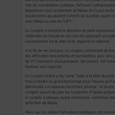
rôle de coordination politique. Refusant catégoriquem
législatives sous la bannière de Nidaa, Il n’a pas exc
modernistes qui placent l’intérêt de la patrie avant ce
avec Nidaa au sein de l’UPT.
Le Congrès a exhorté la direction du parti à poursu
méthodes de travail en son sein en adoptant un règl
rayonnement sur le plan local, régional et national.
A la fin de ses travaux, ce congrès consensuel de bo
des difficultés rencontrées et surmontées avec brio po
de 177 membres où la présence des jeunes est remarq
femmes est respecté.
Le Conseil central a élu Samir Taïeb à la tête du par
tenu à rendre un grand hommage pour l’œuvre qu’il a a
démocrate. Le nouveau secrétaire général – le poste d
congrès auront du pain sur la planche. Il faudra prépar
le compte à rebours ayant commencé, constituer dans l
défection de Nidaa.
Alors que les autres formations politiques ont renonc