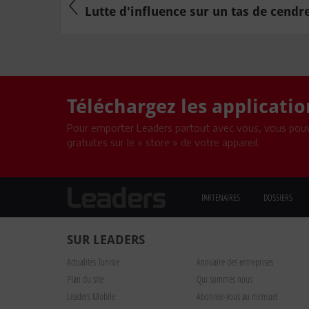
Lutte d'influence sur un tas de cendr
Téléchargez les applicati
Pour emporter Leaders partout avec vous, vous pouv
gratuites sur le « store » de votre appareil.
PARTENAIRES
DOSSIERS
SUR LEADERS
Actualités Tunisie
Annuaire des entreprises
Plan du site
Qui sommes nous
Leaders Mobile
Abonnez-vous au mensuel