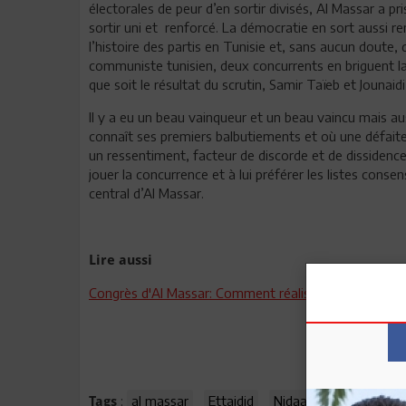
électorales de peur d’en sortir divisés, Al Massar a pris
sortir uni et renforcé. La démocratie en sort aussi r
l’histoire des partis en Tunisie et, sans aucun doute, d
communiste tunisien, deux concurrents en briguent la 
que soit le résultat du scrutin, Samir Taïeb et Jounaid
Il y a eu un beau vainqueur et un beau vaincu mais a
connaît ses premiers balbutiements et où une défait
un ressentiment, facteur de discorde et de dissidence, 
jouer la concurrence et à lui préférer les listes consens
central d’Al Massar.
Lire aussi
Congrès d'Al Massar: Comment réaliser les objectifs d
:
al massar
Ettajdid
Nidaa
Samir Ta
Tags