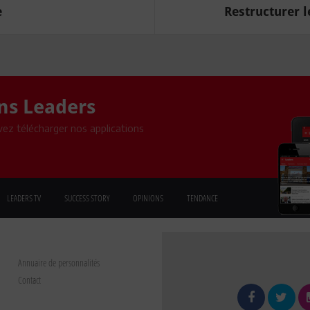
e
Restructurer l
ons Leaders
ez télécharger nos applications
LEADERS TV
SUCCESS STORY
OPINIONS
TENDANCE
Annuaire de personnalités
Contact