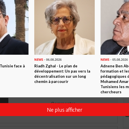
n ami
Imprimer
 ? PARTAGEZ-LE AVEC VOS AMIS !
TWEETER
ABONNEZ-VOUS
NEWS
- 06.08.2026
NEWS
- 05.08.2026
 Tunisie face à
Riadh Zghal - Le plan de
Adnene Ben Abd
R CET ARTICLE
développement: Un pas vers la
formation et le
décentralisation sur un long
pédagogiques di
chemin à parcourir
Mohamed Amara,
Tunisiens les m
1
Commentaire
chercheurs
Commenter
Ne plus afficher