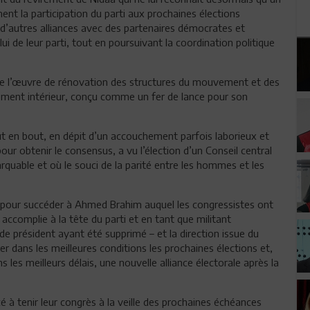
ent la participation du parti aux prochaines élections
lu d’autres alliances avec des partenaires démocrates et
lui de leur parti, tout en poursuivant la coordination politique
ivre l’œuvre de rénovation des structures du mouvement et des
ement intérieur, conçu comme un fer de lance pour son
ut en bout, en dépit d’un accouchement parfois laborieux et
ur obtenir le consensus, a vu l’élection d’un Conseil central
uable et où le souci de la parité entre les hommes et les
ti pour succéder à Ahmed Brahim auquel les congressistes ont
ccomplie à la tête du parti et en tant que militant
e président ayant été supprimé – et la direction issue du
er dans les meilleures conditions les prochaines élections et,
es meilleurs délais, une nouvelle alliance électorale après la
é à tenir leur congrès à la veille des prochaines échéances