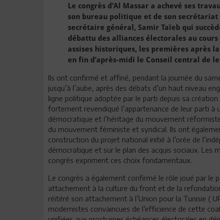
Le congrès d’Al Massar a achevé ses trava
son bureau politique et de son secrétariat
secrétaire général, Samir Taïeb qui succè
débattu des alliances électorales au cour
assises historiques, les premières après la 
en fin d’après-midi le Conseil central de le
Ils ont confirmé et affiné, pendant la journée du same
jusqu’à l’aube, après des débats d’un haut niveau en
ligne politique adoptée par le parti depuis sa création
fortement revendiqué l’appartenance de leur parti à
démocratique et l’héritage du mouvement réformiste 
du mouvement féministe et syndical. Ils ont égalemen
construction du projet national initié à l’orée de l’ind
démocratique et sur le plan des acquis sociaux. Les m
congrès expriment ces choix fondamentaux.
Le congrès a également confirmé le rôle joué par le 
attachement à la culture du front et de la refondation
réitéré son attachement à l’Union pour la Tunisie (
modernistes convaincues de l’efficience de cette coali
unifiées aux prochaines échéances électorales en dép