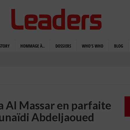
STORY
HOMMAGE À..
DOSSIERS
WHO'S WHO
BLOG
a Al Massar en parfaite
ounaïdi Abdeljaoued