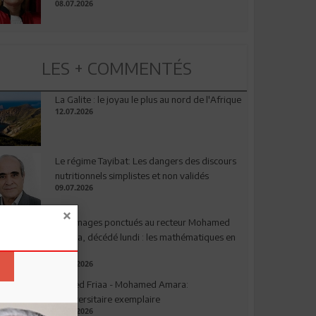
08.07.2026
LES + COMMENTÉS
La Galite : le joyau le plus au nord de l'Afrique
12.07.2026
Le régime Tayibat: Les dangers des discours
nutritionnels simplistes et non validés
09.07.2026
Hommages ponctués au recteur Mohamed
Amara, décédé lundi : les mathématiques en
deuil
03.08.2026
Ahmed Friaa - Mohamed Amara:
l’Universitaire exemplaire
04.08.2026