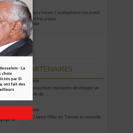
Abdelaziz Kacem: L’arabophobie s’en prend
aux chiffres arabes
09.07.2026
PARTENAIRES
esselem - La
s choix
ctés par Si
06.08.2026
 ont fait des
Un consortium européen développe un
eilleurs
modèle de ...
04.08.2026
OPPO lance l'A6c en Tunisie: la nouvelle
...