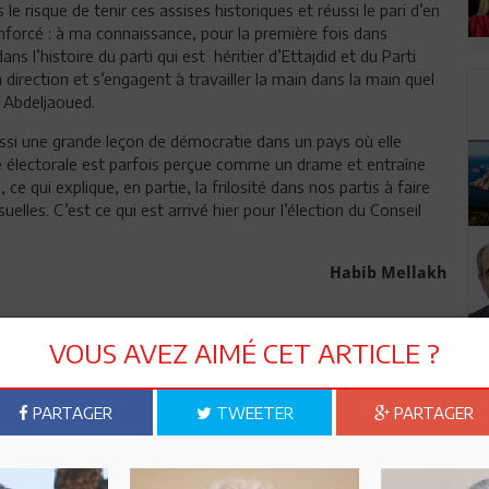
 le risque de tenir ces assises historiques et réussi le pari d’en
enforcé : à ma connaissance, pour la première fois dans
ans l’histoire du parti qui est héritier d’Ettajdid et du Parti
direction et s’engagent à travailler la main dans la main quel
i Abdeljaoued.
ussi une grande leçon de démocratie dans un pays où elle
e électorale est parfois perçue comme un drame et entraîne
ce qui explique, en partie, la frilosité dans nos partis à faire
uelles. C’est ce qui est arrivé hier pour l’élection du Conseil
Habib Mellakh
VOUS AVEZ AIMÉ CET ARTICLE ?
e la Révolution ?
PARTAGER
TWEETER
PARTAGER
UPT