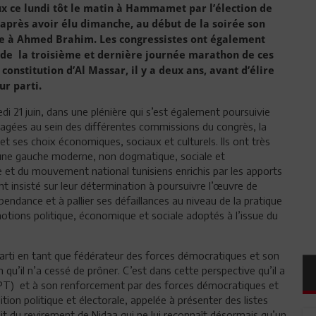
ux ce lundi tôt le matin à Hammamet par l’élection de
 après avoir élu dimanche, au début de la soirée son
de à Ahmed Brahim. Les congressistes ont également
s de la troisième et dernière journée marathon de ces
constitution d’Al Massar, il y a deux ans, avant d’élire
ur parti.
di 21 juin, dans une plénière qui s’est également poursuivie
gagées au sein des différentes commissions du congrès, la
 et ses choix économiques, sociaux et culturels. Ils ont très
 une gauche moderne, non dogmatique, sociale et
et du mouvement national tunisiens enrichis par les apports
t insisté sur leur détermination à poursuivre l’œuvre de
épendance et à pallier ses défaillances au niveau de la pratique
otions politique, économique et sociale adoptés à l’issue du
parti en tant que fédérateur des forces démocratiques et son
 qu’il n’a cessé de prôner. C’est dans cette perspective qu’il a
 UPT) et à son renforcement par des forces démocratiques et
tion politique et électorale, appelée à présenter des listes
it du revirement de Nidaa qui ne lui reconnaît désormais qu’un