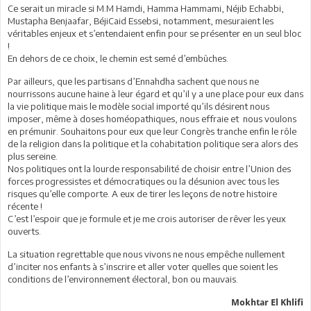
Ce serait un miracle si M.M Hamdi, Hamma Hammami, Néjib Echabbi,
Mustapha Benjaafar, BéjiCaid Essebsi, notamment, mesuraient les
véritables enjeux et s’entendaient enfin pour se présenter en un seul bloc
!
En dehors de ce choix, le chemin est semé d’embûches.
Par ailleurs, que les partisans d’Ennahdha sachent que nous ne
nourrissons aucune haine à leur égard et qu’il y a une place pour eux dans
la vie politique mais le modèle social importé qu’ils désirent nous
imposer, même à doses homéopathiques, nous effraie et nous voulons
en prémunir. Souhaitons pour eux que leur Congrès tranche enfin le rôle
de la religion dans la politique et la cohabitation politique sera alors des
plus sereine.
Nos politiques ont la lourde responsabilité de choisir entre l’Union des
forces progressistes et démocratiques ou la désunion avec tous les
risques qu’elle comporte. A eux de tirer les leçons de notre histoire
récente !
C’est l’espoir que je formule et je me crois autoriser de rêver les yeux
ouverts.
La situation regrettable que nous vivons ne nous empêche nullement
d’inciter nos enfants à s’inscrire et aller voter quelles que soient les
conditions de l’environnement électoral, bon ou mauvais.
Mokhtar El Khlifi