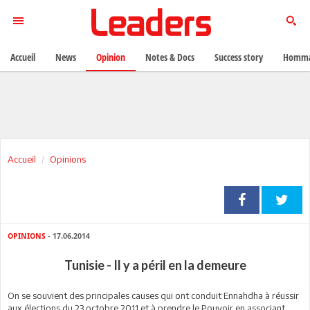
Accueil
News
Opinion
Notes & Docs
Success story
Homma
Accueil
Opinions
OPINIONS
- 17.06.2014
Tunisie - Il y a péril en la demeure
On se souvient des principales causes qui ont conduit Ennahdha à réussir
aux élections du 23 octobre 2011 et à prendre le Pouvoir en associant