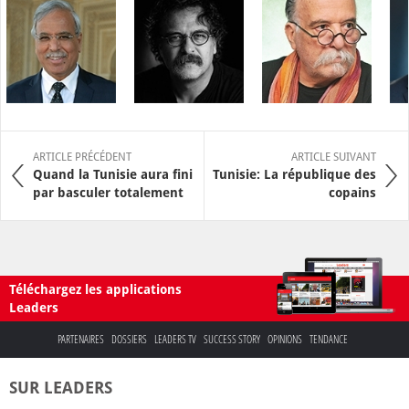
ARTICLE PRÉCÉDENT
ARTICLE SUIVANT
Quand la Tunisie aura fini
Tunisie: La république des
par basculer totalement
copains
Téléchargez les applications
Leaders
PARTENAIRES
DOSSIERS
LEADERS TV
SUCCESS STORY
OPINIONS
TENDANCE
SUR LEADERS