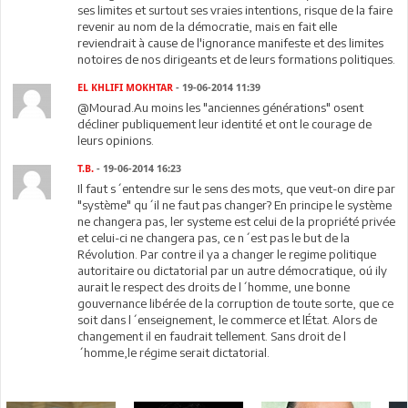
ses limites et surtout ses vraies intentions, risque de la faire
revenir au nom de la démocratie, mais en fait elle
reviendrait à cause de l'ignorance manifeste et des limites
notoires de nos dirigeants et de leurs formations politiques.
EL KHLIFI MOKHTAR
- 19-06-2014 11:39
@Mourad.Au moins les "anciennes générations" osent
décliner publiquement leur identité et ont le courage de
leurs opinions.
T.B.
- 19-06-2014 16:23
Il faut s´entendre sur le sens des mots, que veut-on dire par
"système" qu´il ne faut pas changer? En principe le système
ne changera pas, ler systeme est celui de la propriété privée
et celui-ci ne changera pas, ce n´est pas le but de la
Révolution. Par contre il ya a changer le regime politique
autoritaire ou dictatorial par un autre démocratique, oú ily
aurait le respect des droits de l´homme, une bonne
gouvernance libérée de la corruption de toute sorte, que ce
soit dans l´enseignement, le commerce et lÉtat. Alors de
changement il en faudrait tellement. Sans droit de l
´homme,le régime serait dictatorial.