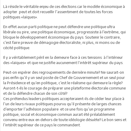
Là réside le véritable enjeu de ces élections car le modèle économique à
adopter peut et doit recueillir l’assentiment de toutes les forces
politiques «laïques».
En effet aucun parti politique ne peut défendre une politique ultra
libérale ou pire, une politique économique, progressiste à l’extrême, qui
bloque le développement économique du pays. Soutenir le contraire,
c’est faire preuve de démagogie électoraliste, ni plus, ni moins ou de
cécité politique.
Il y a véritablement péril en la demeure face à ces tensions à l’intérieur
des «laïques» et que ne justifie aucunement l’intérêt supérieur du pays.
Peut-on espérer des regroupements de dernière minute? Ne saurait-on
pas enfin qu’il y un seul poste de Chef de Gouvernement et un seul pour
la Présidence et qu’en politique, c’est le réalisme qui demeure la règle?
Auront-t-ils le courage de préparer une plateforme électorale commune
et de la défendre chacun de son côté?
Ces prétendus leaders politiques accepteraient-ils de céder leur place à
l’un de leurs rivaux politiques pourvu qu’il présente de larges chances
d’emporter l’adhésion populaire et ce une fois qu’un programme
politique, social et économique commun aurait été préalablement
convenu entre eux en dehors de toute idéologie désuète? Le bon sens et
l’intérêt supérieur de ce pays le commandent.