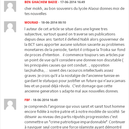
BEN GHACHEM BADIE
- 17-06-2014 16:49
cher mokh, au bon souvenirs du lycée Alaoui donnes moi de
tes nouvelles
MOURAD
- 18-06-2014 00:10
l auteur de cet article se situe dans une lignee tres
subjective, surtout quand on traverse ses publications
depuis deux ans: tantot il defend Nabli alors gouverneur de
la BCT sans apporter aucune solution savante au problemes
monetaires de la periode, tantot il critique la Troika sur fond
de proces d'ntention... il commence toujours ses articles par
un point de vue qu'il considere une donnee non discutable (
les principales causes qui ont conduit..., opposition
laic/nahdha,...: soient des racourcis intellectuels assez
graves. Je crois qu'il a la nostalgie de l'ancienne tunisie en
gardant le statuquo pour justifier un future qui n'aura jamais
lieu et un passé déjà révolu.. C'est domage que cette
ancienne generation s adapte mal aux nouvelles donnes.
FBF
- 18-06-2014 16:49
Je comprends l'angoisse qui vous saisit et saisit tout homme
encore fidèle à notre patrie et à notre modèle de société. Se
désunir au niveau des partis réputés progressistes c'est
commettre un "crime patriotique impardonnable". Continuer
à naviguer seul contre une force islamiste ayant démontré