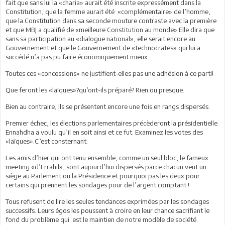
fait que sans lui la «charia» aurait été inscrite expressément dans la
Constitution, que la femme aurait été «complémentaire» de l’homme,
que la Constitution dans sa seconde mouture contraste avec la première
et que MBJ a qualifié de «meilleure Constitution au monde».Elle dira que
sans sa participation au «dialogue national», elle serait encore au
Gouvernement et que le Gouvernement de «technocrates» qui lui a
succédé n’a pas pu faire économiquement mieux.
Toutes ces «concessions» ne justifient-elles pas une adhésion à ce parti!
Que feront les «laïques»?qu’ont-ils préparé? Rien ou presque.
Bien au contraire, ils se présentent encore une fois en rangs dispersés.
Premier échec, les élections parlementaires précèderont la présidentielle.
Ennahdha a voulu qu’il en soit ainsi et ce fut. Examinez les votes des
«laïques».C’est consternant.
Les amis d’hier qui ont tenu ensemble, comme un seul bloc, le fameux
meeting «d’Errahil», sont aujourd’hui dispersés parce chacun veut un
siège au Parlement ou la Présidence et pourquoi pas les deux pour
certains qui prennent les sondages pour de l’argent comptant !
Tous refusent de lire les seules tendances exprimées par les sondages
successifs. Leurs égos les poussent à croire en leur chance sacrifiant le
fond du problème qui est le maintien de notre modèle de société.