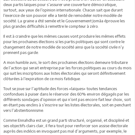
deux partis laïques pour s’assurer une couverture démocratique,
surtout, aux yeux de l’opinion internationale. Chacun sait que durant
l’exercice de son pouvoir elle a tenté de remodeler notre modèle de
société. La graine a été semée et le Gouvernement Jomâa éprouve les
plus grandes difficultés à remettre le compteur à zéro.
Il est à craindre que les mêmes causes vont produire les mêmes effets
pour les prochaines élections si les partis politiques qui sont contre le
changement de notre modèle de société ainsi que la société civile n’y
prennent pas garde.
A mon humble avis, le sort des prochaines élections demeure tributaire
de l’action qui serait entreprise par les forces politiques au cours du mois
qui suit les inscriptions aux listes électorales qui seront définitivement
clôturées à l’expiration de ce mois fatidique.
Tout se joue sur l’aptitude des forces «laïques» toutes tendances
confondues à puiser dans le réservoir des 60% environ dégagés par les
différents sondages d’opinion et qui n’ont pas encore fait leur choix, soit
en étant peu enclins à s’inscrire sur les listes électorales, soit en penchant
vers l’abstentionnisme.
Comme Ennahdha est un grand parti structuré, organisé, et discipliné et
ses objectifs clairs clair, il fera tout pour renforcer son assise électorale
auprès des indécis en invoquant pas mal d’arguments, par exemple, le