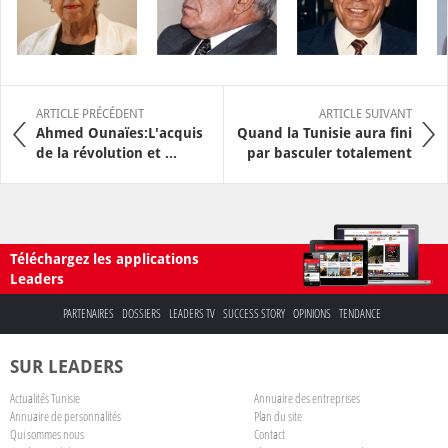
ARTICLE PRÉCÉDENT
ARTICLE SUIVANT
Ahmed Ounaïes:L'acquis
Quand la Tunisie aura fini
de la révolution et ...
par basculer totalement
Téléchargez les applications
Leaders
PARTENAIRES
DOSSIERS
LEADERS TV
SUCCESS STORY
OPINIONS
TENDANCE
SUR LEADERS
Actualités Tunisie
Annuaire des entreprises
Annuaire de personnalités
Plan du site
Qui sommes nous
Contact