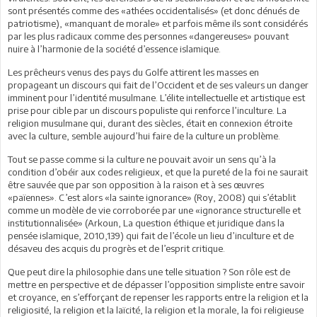
sont présentés comme des «athées occidentalisés» (et donc dénués de
patriotisme), «manquant de morale» et parfois même ils sont considérés
par les plus radicaux comme des personnes «dangereuses» pouvant
nuire à l’harmonie de la société d’essence islamique.
Les prêcheurs venus des pays du Golfe attirent les masses en
propageant un discours qui fait de l’Occident et de ses valeurs un danger
imminent pour l’identité musulmane. L’élite intellectuelle et artistique est
prise pour cible par un discours populiste qui renforce l’inculture. La
religion musulmane qui, durant des siècles, était en connexion étroite
avec la culture, semble aujourd’hui faire de la culture un problème.
Tout se passe comme si la culture ne pouvait avoir un sens qu’à la
condition d’obéir aux codes religieux, et que la pureté de la foi ne saurait
être sauvée que par son opposition à la raison et à ses œuvres
«païennes». C’est alors «la sainte ignorance» (Roy, 2008) qui s’établit
comme un modèle de vie corroborée par une «ignorance structurelle et
institutionnalisée» (Arkoun, La question éthique et juridique dans la
pensée islamique, 2010,139) qui fait de l’école un lieu d’inculture et de
désaveu des acquis du progrès et de l’esprit critique.
Que peut dire la philosophie dans une telle situation ? Son rôle est de
mettre en perspective et de dépasser l’opposition simpliste entre savoir
et croyance, en s’efforçant de repenser les rapports entre la religion et la
religiosité, la religion et la laïcité, la religion et la morale, la foi religieuse