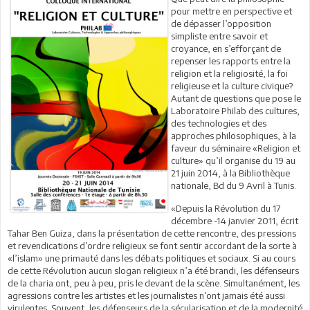
pour mettre en perspective et
de dépasser l’opposition
simpliste entre savoir et
croyance, en s’efforçant de
repenser les rapports entre la
religion et la religiosité, la foi
religieuse et la culture civique?
Autant de questions que pose le
Laboratoire Philab des cultures,
des technologies et des
approches philosophiques, à la
faveur du séminaire «Religion et
culture» qu’il organise du 19 au
21 juin 2014, à la Bibliothèque
nationale, Bd du 9 Avril à Tunis.
«Depuis la Révolution du 17
décembre -14 janvier 2011, écrit
Tahar Ben Guiza, dans la présentation de cette rencontre, des pressions
et revendications d’ordre religieux se font sentir accordant de la sorte à
«l’islam» une primauté dans les débats politiques et sociaux. Si au cours
de cette Révolution aucun slogan religieux n’a été brandi, les défenseurs
de la charia ont, peu à peu, pris le devant de la scène. Simultanément, les
agressions contre les artistes et les journalistes n’ont jamais été aussi
virulentes. Souvent, les défenseurs de la sécularisation et de la modernité