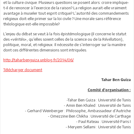
et la culture civique. Plusieurs questions se posent alors: croire implique-
t-il de renoncer à l’exercice de la raison? La religion aurait-elle vraiment
avantage à museler tout esprit critique? L’autorité des commandements
religieux doit-elle primer sur la loi civile ? Une morale sans référence
théologique est-elle impossible?
L’enjeu du débat se veut à la fois épistémologique (il concerne le statut
des «vérités», qu’elles soient celles de la science ou de la Révélation),
politique, moral, et religieux. Il nécessite de s’interroger sur la manière
dont ces différentes dimensions sont intriquées.
http://taharbenguiza.unblog.fr/2014/06/
Télécharger document
Tahar Ben Guiza
Comité d’organisation :
-Tahar Ben Guiza : Université de Tunis
- Amin Ben Khaled : Université de Tunis
- Gerhard Weinberger : Philosophe, Ambassadeur d’Autriche
- Omezzine Ben Chikha : Université de Carthage
- Paul Rateau : Université Paris I
- Meryem Sellami : Université de Tunis