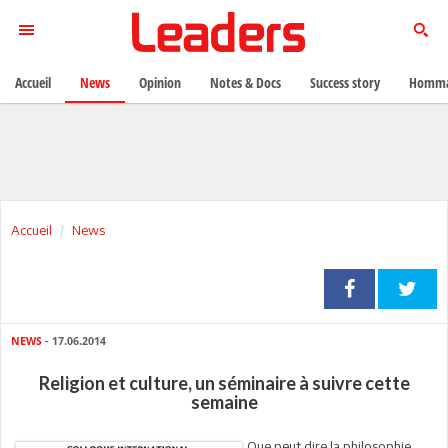
Accueil
News
Opinion
Notes & Docs
Success story
Homma
Accueil
News
NEWS
- 17.06.2014
Religion et culture, un séminaire à suivre cette
semaine
Que peut dire la philosophie