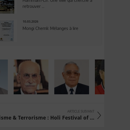
Hammam-Lif: Une ville qui cherche à
retrouver ...
10.03.2026
Mongi Chemli: Mélanges à lire
ARTICLE SUIVANT
sme & Terrorisme : Holi Festival of ...