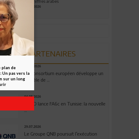
aux chiffres arabes
09.07.2026
PARTENAIRES
06.08.2026
e plan de
Un consortium européen développe un
 Un pas vers la
n sur un long
modèle de ...
rir
04.08.2026
OPPO lance l'A6c en Tunisie: la nouvelle
...
29.07.2026
Le Groupe QNB poursuit l’exécution