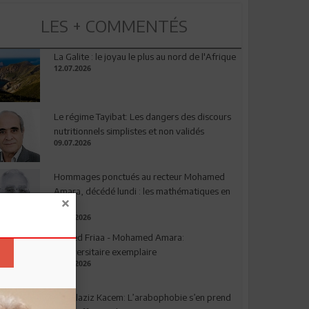
LES + COMMENTÉS
La Galite : le joyau le plus au nord de l'Afrique
12.07.2026
Le régime Tayibat: Les dangers des discours
nutritionnels simplistes et non validés
09.07.2026
Hommages ponctués au recteur Mohamed
Amara, décédé lundi : les mathématiques en
deuil
03.08.2026
Ahmed Friaa - Mohamed Amara:
l’Universitaire exemplaire
04.08.2026
Abdelaziz Kacem: L’arabophobie s’en prend