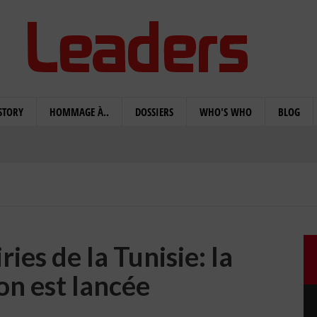
STORY
HOMMAGE À..
DOSSIERS
WHO'S WHO
BLOG
ies de la Tunisie: la
on est lancée