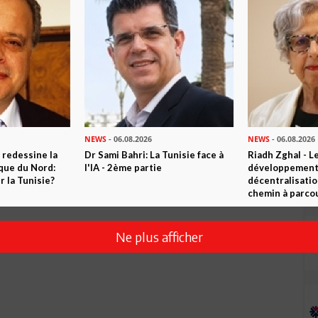
NEWS
- 06.08.2026
NEWS
- 06.08.2026
 redessine la
Dr Sami Bahri: La Tunisie face à
Riadh Zghal - L
ique du Nord:
l'IA - 2ème partie
développement:
 la Tunisie?
décentralisatio
chemin à parcou
Ne plus afficher