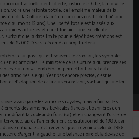
entionnant actuellement Liberté, Justice et Ordre, la nouvelle
vision, voire une refonte totale, de l’emblème majeur de la
nistère de la Culture a lancé un concours créatif destiné aux
ce d’au moins 15 ans). Une liberté totale est laissée aux
 armoiries actuelles et constitue ainsi une excellente
, surtout que la date limite pour le dépôt des créations est
uent de 15 000 D sera décerné au projet retenu.
l’emblème d’un pays qui est souvent le drapeau, les symboles
.) et les armoiries. Le ministère de la Culture a dû prendre ses
rences «un nouvel emblème », permettant ainsi toute
 des armoiries. Ce qui n’est pas encore précisé, c’est le
tion et d’adoption de celui qui sera retenu, sachant qu’une loi
 Tunisie avait gardé les armoiries royales, mais a fini par les
 éléments des armoiries beylicales (lances et bannières), en
en modifiant la couleur du fond (or) et en changeant l'ordre de
 intervenue, après l’amendement constitutionnel de 1989, par
la devise nationale a été renversé pour revenir à celui de 1956,
cimeterre d'argent, à gauche, une balance noire et la devise de