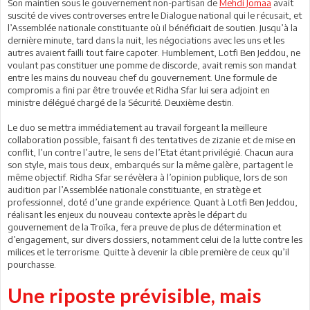
Son maintien sous le gouvernement non-partisan de
Mehdi Jomaa
avait
suscité de vives controverses entre le Dialogue national qui le récusait, et
l’Assemblée nationale constituante où il bénéficiait de soutien. Jusqu’à la
dernière minute, tard dans la nuit, les négociations avec les uns et les
autres avaient failli tout faire capoter. Humblement, Lotfi Ben Jeddou, ne
voulant pas constituer une pomme de discorde, avait remis son mandat
entre les mains du nouveau chef du gouvernement. Une formule de
compromis a fini par être trouvée et Ridha Sfar lui sera adjoint en
ministre délégué chargé de la Sécurité. Deuxième destin.
Le duo se mettra immédiatement au travail forgeant la meilleure
collaboration possible, faisant fi des tentatives de zizanie et de mise en
conflit, l’un contre l’autre, le sens de l’Etat étant privilégié. Chacun aura
son style, mais tous deux, embarqués sur la même galère, partagent le
même objectif. Ridha Sfar se révèlera à l’opinion publique, lors de son
audition par l’Assemblée nationale constituante, en stratège et
professionnel, doté d’une grande expérience. Quant à Lotfi Ben Jeddou,
réalisant les enjeux du nouveau contexte après le départ du
gouvernement de la Troïka, fera preuve de plus de détermination et
d’engagement, sur divers dossiers, notamment celui de la lutte contre les
milices et le terrorisme. Quitte à devenir la cible première de ceux qu’il
pourchasse.
Une riposte prévisible, mais