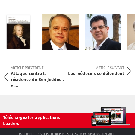
ARTICLE PRÉCÉDENT
ARTICLE SUIVANT
Attaque contre la
Les médecins se défendent
résidence de Ben Jeddou :
« ...
Téléchargez les applications
Leaders
PARTENAIRES
DOSSIERS
LEADERS TV
SUCCESS STORY
OPINIONS
TENDANCE