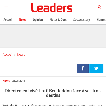
Accueil
News
Opinion
Notes & Docs
Success story
Homma
Accueil
News
NEWS
- 28.05.2014
Directement visé, Lotfi Ben Jeddou face à ses trois
destins
Trois destins successifs viennent en si peu de temps marquer sa vie. Il y a