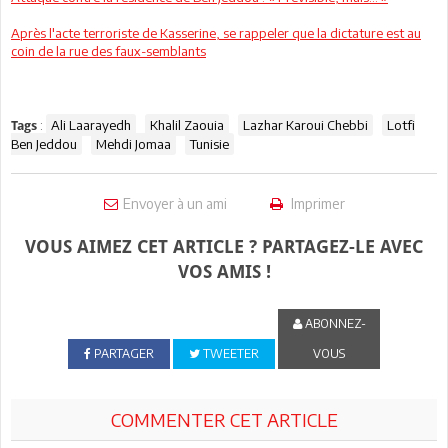
Après l'acte terroriste de Kasserine, se rappeler que la dictature est au
coin de la rue des faux-semblants
:
Ali Laarayedh
Khalil Zaouia
Lazhar Karoui Chebbi
Lotfi
Tags
Ben Jeddou
Mehdi Jomaa
Tunisie
Envoyer à un ami
Imprimer
VOUS AIMEZ CET ARTICLE ? PARTAGEZ-LE AVEC
VOS AMIS !
ABONNEZ-
PARTAGER
TWEETER
VOUS
COMMENTER CET ARTICLE