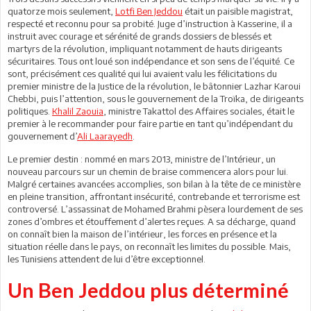
quatorze mois seulement,
Lotfi Ben Jeddou
était un paisible magistrat,
respecté et reconnu pour sa probité. Juge d’instruction à Kasserine, il a
instruit avec courage et sérénité de grands dossiers de blessés et
martyrs de la révolution, impliquant notamment de hauts dirigeants
sécuritaires. Tous ont loué son indépendance et son sens de l’équité. Ce
sont, précisément ces qualité qui lui avaient valu les félicitations du
premier ministre de la Justice de la révolution, le bâtonnier Lazhar Karoui
Chebbi, puis l’attention, sous le gouvernement de la Troïka, de dirigeants
politiques.
Khalil Zaouia
, ministre Takattol des Affaires sociales, était le
premier à le recommander pour faire partie en tant qu’indépendant du
gouvernement d’
Ali Laarayedh
.
Le premier destin : nommé en mars 2013, ministre de l’Intérieur, un
nouveau parcours sur un chemin de braise commencera alors pour lui.
Malgré certaines avancées accomplies, son bilan à la tête de ce ministère
en pleine transition, affrontant insécurité, contrebande et terrorisme est
controversé. L’assassinat de Mohamed Brahmi pèsera lourdement de ses
zones d’ombres et étouffement d’alertes reçues. A sa décharge, quand
on connaît bien la maison de l’intérieur, les forces en présence et la
situation réelle dans le pays, on reconnaît les limites du possible. Mais,
les Tunisiens attendent de lui d’être exceptionnel.
Un Ben Jeddou plus déterminé