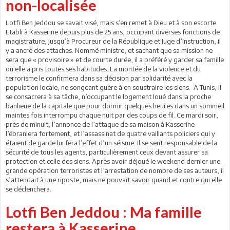
non-localisée
Lotfi Ben Jeddou se savait visé, mais s’en remet à Dieu et à son escorte.
Etabli à Kasserine depuis plus de 25 ans, occupant diverses fonctions de
magistrature, jusqu’à Procureur de la République et Juge d’Instruction, il
y a ancré des attaches. Nommé ministre, et sachant que sa mission ne
sera que « provisoire » et de courte durée, il a préféré y garder sa famille
où elle a pris toutes ses habitudes. La montée de la violence et du
terrorisme le confirmera dans sa décision par solidarité avec la
population locale, ne songeant guère à en soustraire les siens. A Tunis, il
se consacrera à sa tâche, n’occupant le logement loué dans la proche
banlieue de la capitale que pour dormir quelques heures dans un sommeil
maintes fois interrompu chaque nuit par des coups de fil. Ce mardi soir,
près de minuit, l’annonce de l’attaque de sa maison à Kasserine
l’ébranlera fortement, et l’assassinat de quatre vaillants policiers qui y
étaient de garde lui fera l’effet d’un séisme. Il se sent responsable de la
sécurité de tous les agents, particulièrement ceux devant assurer sa
protection et celle des siens. Après avoir déjoué le weekend dernier une
grande opération terroristes et l’arrestation de nombre de ses auteurs, il
s’attendait à une riposte, mais ne pouvait savoir quand et contre qui elle
se déclenchera.
Lotfi Ben Jeddou : Ma famille
restera à Kasserine