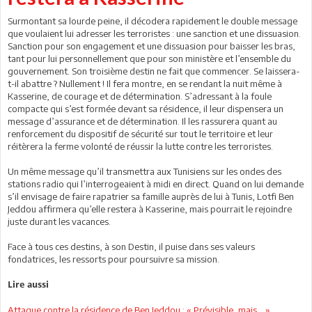
Surmontant sa lourde peine, il décodera rapidement le double message
que voulaient lui adresser les terroristes : une sanction et une dissuasion.
Sanction pour son engagement et une dissuasion pour baisser les bras,
tant pour lui personnellement que pour son ministère et l’ensemble du
gouvernement. Son troisième destin ne fait que commencer. Se laissera-
t-il abattre ? Nullement ! Il fera montre, en se rendant la nuit même à
Kasserine, de courage et de détermination. S’adressant à la foule
compacte qui s’est formée devant sa résidence, il leur dispensera un
message d’assurance et de détermination. Il les rassurera quant au
renforcement du dispositif de sécurité sur tout le territoire et leur
réitèrera la ferme volonté de réussir la lutte contre les terroristes.
Un même message qu’il transmettra aux Tunisiens sur les ondes des
stations radio qui l’interrogeaient à midi en direct. Quand on lui demande
s’il envisage de faire rapatrier sa famille auprès de lui à Tunis, Lotfi Ben
Jeddou affirmera qu’elle restera à Kasserine, mais pourrait le rejoindre
juste durant les vacances.
Face à tous ces destins, à son Destin, il puise dans ses valeurs
fondatrices, les ressorts pour poursuivre sa mission.
Lire aussi
Attaque contre la résidence de Ben Jeddou : « Prévisible, mais... »