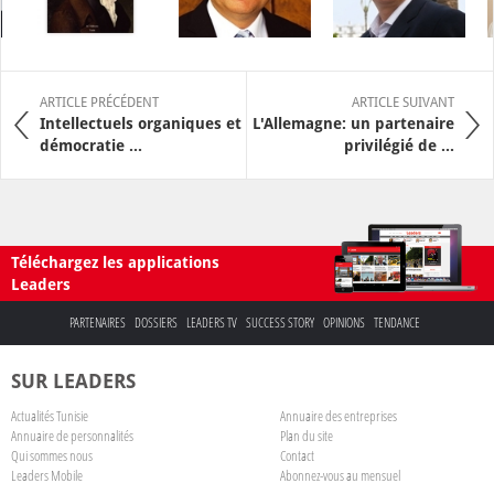
ARTICLE PRÉCÉDENT
ARTICLE SUIVANT
Intellectuels organiques et
L'Allemagne: un partenaire
démocratie ...
privilégié de ...
Téléchargez les applications
Leaders
PARTENAIRES
DOSSIERS
LEADERS TV
SUCCESS STORY
OPINIONS
TENDANCE
SUR LEADERS
Actualités Tunisie
Annuaire des entreprises
Annuaire de personnalités
Plan du site
Qui sommes nous
Contact
Leaders Mobile
Abonnez-vous au mensuel