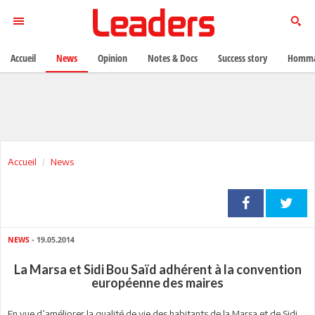
Accueil
News
Opinion
Notes & Docs
Success story
Homma
Accueil
News
NEWS
- 19.05.2014
La Marsa et Sidi Bou Saïd adhérent à la convention
européenne des maires
En vue d’améliorer la qualité de vie des habitants de la Marsa et de Sidi