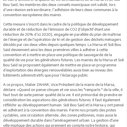
Bou Saïd, les membres des deux conseils municipaux ont validé, lors
d’une réunion extraordinaire, l’adhésion de leurs deux communes à la
convention européenne des maires.
Cette mesure s’inscrit dans le cadre de la politique de développement
durable et de réduction de l’émission de CO2 (l’objectif étant une
réduction de 20% d’ici 2020), engagée en parallèle du plan de maîtrise
de l’énergie et de l’opération de tri et de gestion des déchets ménagers
décidés par ces deux villes depuis quelques temps. La Marsa et Sidi Bou
Saïd deviennent ainsi les deux premières villes à adhérer à cette
convention et à mettre en place une politique de sauvegarde de la
qualité de vie pour les générations futures. Les mairies de la Marsa et Sidi
Bou Saïd se proposent également de mettre en place un programme
d’exploitation des énergies renouvelables aussi bien au niveau des
bâtiments administratifs que pour l’éclairage public.
A ce propos, Maher ZAHAR, Vice Président de la mairie de la Marsa,
déclare: «Quand on pense citoyen et vie sous les "remparts " de la ville, il
faut tout de suite penser qualité de la vie. Il est primordial de prendre en
considération les aspirations des générations futures. Il faut également
réfléchir au développement humain. Sidi Bou Saïd et la Marsa y ont pensé
en adhérant à la convention des maires. Parmi nos projets des pistes
cyclables, une circulation alternée, des zones piétonnes, mais aussi le
développement durable dans l'aménagement urbain. La gestion d'une
ville implique des actions qui prennent en compte notre histoire, qui