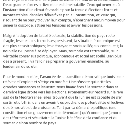
Deux grandes forces se livrent une ultime bataille. Ceux qui oeuvrent à
l’instauration d’un climat favorable pour la tenue d’élections libres et
incontestables, dans les délais fixés par la Constitution, et ceux qui,
risquant de ne pas y trouver leur compte, n’épargnent aucun moyen pour
semer la discorde, attiser les tensions et aviver les passions.
Malgré l'adoption de la Loi électorale, la stabilisation du pays reste
fragile; les menaces terroristes persistent; la situation économique est
des plus catastrophiques; les débrayages sociaux illégaux continuent; la
nouvelle ISIE peine à se déployer. Mais, tout cela est rattrapable, si un
véritable consensus politique, économique et social est scellé. Bien plus,
dès à présent, il va falloir se préparer à gouverner ensemble, au
lendemain du scrutin.
Pour le monde entier, l’avancée de la transition démocratique tunisienne
relève de l’exploit et s’érige en modèle. Une réussite qui incite les
grandes puissances et les institutions financières à la soutenir dans sa
dernière ligne droite vers les élections. Promenant leur regard sur la rive
sud de la Méditerranée, elles trouvent que la Tunisie est capable de s’en
sortir et d’offrir, dans un avenir très proche, des potentialités effectives
de démocratie et de croissance. Tant par sa démarche politique (une
constitution et un gouvernement indépendant) qu’économique (amorce
des réformes) et sécuritaire, la Tunisie bénéficie de la confiance et du
soutien de bon nombre de pays.