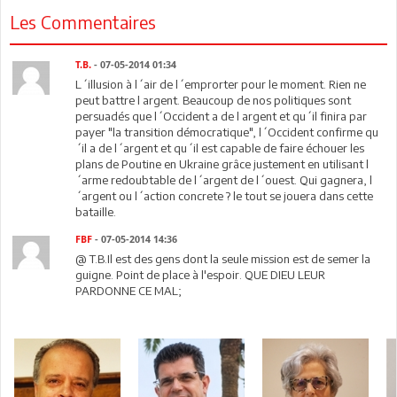
Les Commentaires
T.B.
- 07-05-2014 01:34
L´illusion à l´air de l´emprorter pour le moment. Rien ne
peut battre l argent. Beaucoup de nos politiques sont
persuadés que l´Occident a de l argent et qu´il finira par
payer "la transition démocratique", l´Occident confirme qu
´il a de l´argent et qu´il est capable de faire échouer les
plans de Poutine en Ukraine grâce justement en utilisant l
´arme redoubtable de l´argent de l´ouest. Qui gagnera, l
´argent ou l´action concrete ? le tout se jouera dans cette
bataille.
FBF
- 07-05-2014 14:36
@ T.B.Il est des gens dont la seule mission est de semer la
guigne. Point de place à l'espoir. QUE DIEU LEUR
PARDONNE CE MAL;