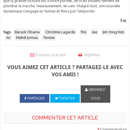
que la grande victoire est à notre portée, de vrais boulets tentent de
plomber la marche. Heureusement, en vain. Malgré tout, une nouvelle
dynamique s’engage en Tunisie et finira par l’emporter.
T.H.
:
Barack Obama
Christine Lagarde
fmi
isie
Jim Yong Kim
Tags
loi
Mehdi Jomaa
Tunisie
Envoyer à un ami
Imprimer
VOUS AIMEZ CET ARTICLE ? PARTAGEZ-LE AVEC
VOS AMIS !
ABONNEZ-
PARTAGER
TWEETER
VOUS
COMMENTER CET ARTICLE
2
Commentaires