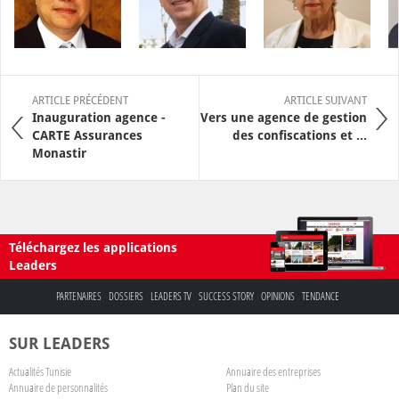
ARTICLE PRÉCÉDENT
ARTICLE SUIVANT
Inauguration agence -
Vers une agence de gestion
CARTE Assurances
des confiscations et ...
Monastir
Téléchargez les applications
Leaders
PARTENAIRES
DOSSIERS
LEADERS TV
SUCCESS STORY
OPINIONS
TENDANCE
SUR LEADERS
Actualités Tunisie
Annuaire des entreprises
Annuaire de personnalités
Plan du site