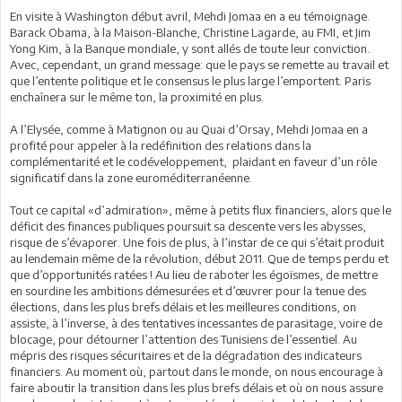
En visite à Washington début avril, Mehdi Jomaa en a eu témoignage.
Barack Obama, à la Maison-Blanche, Christine Lagarde, au FMI, et Jim
Yong Kim, à la Banque mondiale, y sont allés de toute leur conviction.
Avec, cependant, un grand message: que le pays se remette au travail et
que l’entente politique et le consensus le plus large l’emportent. Paris
enchaînera sur le même ton, la proximité en plus.
A l’Elysée, comme à Matignon ou au Quai d’Orsay, Mehdi Jomaa en a
profité pour appeler à la redéfinition des relations dans la
complémentarité et le codéveloppement, plaidant en faveur d’un rôle
significatif dans la zone euroméditerranéenne.
Tout ce capital «d’admiration», même à petits flux financiers, alors que le
déficit des finances publiques poursuit sa descente vers les abysses,
risque de s’évaporer. Une fois de plus, à l’instar de ce qui s’était produit
au lendemain même de la révolution, début 2011. Que de temps perdu et
que d’opportunités ratées ! Au lieu de raboter les égoïsmes, de mettre
en sourdine les ambitions démesurées et d’œuvrer pour la tenue des
élections, dans les plus brefs délais et les meilleures conditions, on
assiste, à l’inverse, à des tentatives incessantes de parasitage, voire de
blocage, pour détourner l’attention des Tunisiens de l’essentiel. Au
mépris des risques sécuritaires et de la dégradation des indicateurs
financiers. Au moment où, partout dans le monde, on nous encourage à
faire aboutir la transition dans les plus brefs délais et où on nous assure