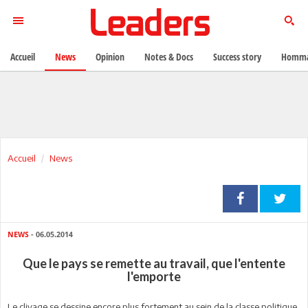
Accueil
News
Opinion
Notes & Docs
Success story
Homma
Accueil
News
NEWS
- 06.05.2014
Que le pays se remette au travail, que l'entente
l'emporte
Le clivage se dessine encore plus fortement au sein de la classe politique.