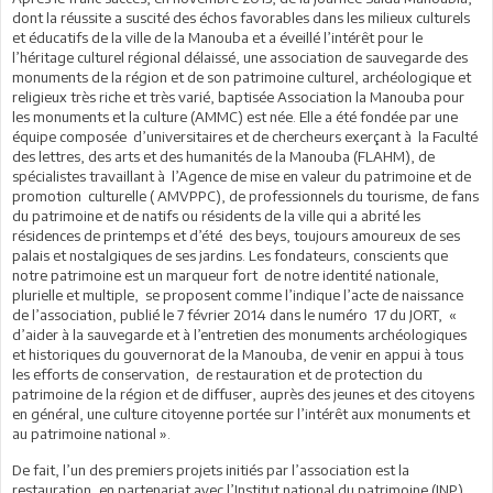
dont la réussite a suscité des échos favorables dans les milieux culturels
et éducatifs de la ville de la Manouba et a éveillé l’intérêt pour le
l’héritage culturel régional délaissé, une association de sauvegarde des
monuments de la région et de son patrimoine culturel, archéologique et
religieux très riche et très varié, baptisée Association la Manouba pour
les monuments et la culture (AMMC) est née. Elle a été fondée par une
équipe composée d’universitaires et de chercheurs exerçant à la Faculté
des lettres, des arts et des humanités de la Manouba (FLAHM), de
spécialistes travaillant à l’Agence de mise en valeur du patrimoine et de
promotion culturelle ( AMVPPC), de professionnels du tourisme, de fans
du patrimoine et de natifs ou résidents de la ville qui a abrité les
résidences de printemps et d’été des beys, toujours amoureux de ses
palais et nostalgiques de ses jardins. Les fondateurs, conscients que
notre patrimoine est un marqueur fort de notre identité nationale,
plurielle et multiple, se proposent comme l’indique l’acte de naissance
de l’association, publié le 7 février 2014 dans le numéro 17 du JORT, «
d’aider à la sauvegarde et à l’entretien des monuments archéologiques
et historiques du gouvernorat de la Manouba, de venir en appui à tous
les efforts de conservation, de restauration et de protection du
patrimoine de la région et de diffuser, auprès des jeunes et des citoyens
en général, une culture citoyenne portée sur l’intérêt aux monuments et
au patrimoine national ».
De fait, l’un des premiers projets initiés par l’association est la
restauration, en partenariat avec l’Institut national du patrimoine (INP),