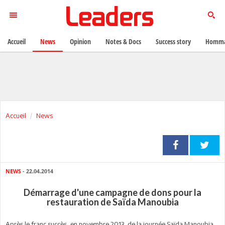
Accueil
News
Opinion
Notes & Docs
Success story
Homma
Accueil
News
NEWS
- 22.04.2014
Démarrage d'une campagne de dons pour la
restauration de Saïda Manoubia
Après le franc succès, en novembre 2013, de la journée Saïda Manoubia,