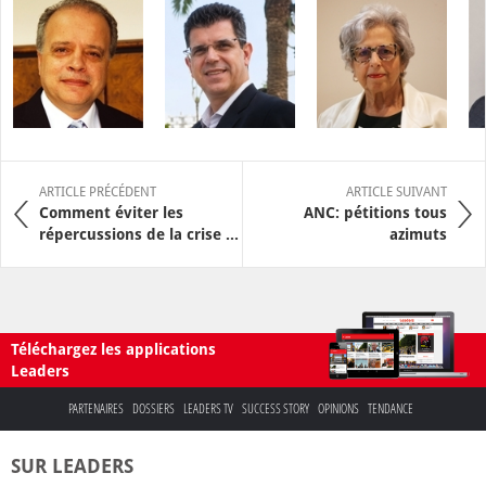
ARTICLE PRÉCÉDENT
ARTICLE SUIVANT
Comment éviter les
ANC: pétitions tous
répercussions de la crise ...
azimuts
Téléchargez les applications
Leaders
PARTENAIRES
DOSSIERS
LEADERS TV
SUCCESS STORY
OPINIONS
TENDANCE
SUR LEADERS