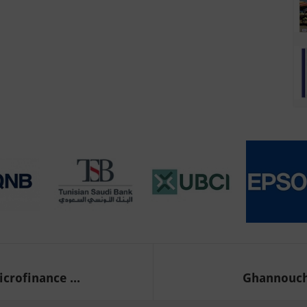
crofinance ...
Ghannouch