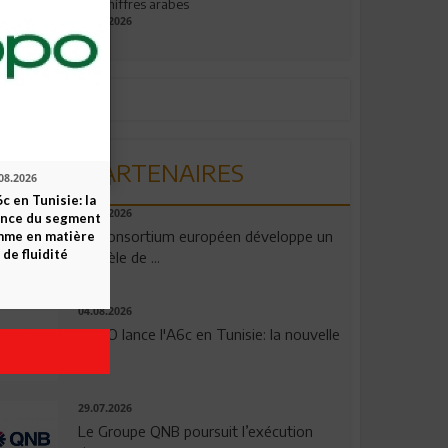
aux chiffres arabes
09.07.2026
PARTENAIRES
08.2026
c en Tunisie: la
06.08.2026
ence du segment
Un consortium européen développe un
mme en matière
 de fluidité
modèle de ...
04.08.2026
OPPO lance l'A6c en Tunisie: la nouvelle
...
29.07.2026
Le Groupe QNB poursuit l’exécution