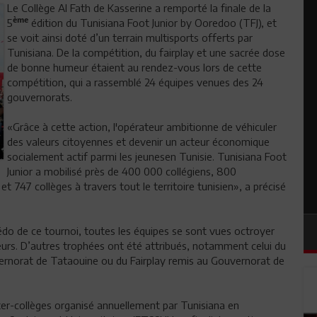
Le Collège Al Fath de Kasserine a remporté la finale de la
ème
5
édition du Tunisiana Foot Junior by Ooredoo (TFJ), et
se voit ainsi doté d’un terrain multisports offerts par
Tunisiana. De la compétition, du fairplay et une sacrée dose
de bonne humeur étaient au rendez-vous lors de cette
compétition, qui a rassemblé 24 équipes venues des 24
gouvernorats.
«Grâce à cette action, l'opérateur ambitionne de véhiculer
des valeurs citoyennes et devenir un acteur économique
socialement actif parmi les jeunesen Tunisie. Tunisiana Foot
Junior a mobilisé près de 400 000 collégiens, 800
 747 collèges à travers tout le territoire tunisien», a précisé
crédo de ce tournoi, toutes les équipes se sont vues octroyer
eurs. D’autres trophées ont été attribués, notamment celui du
vernorat de Tataouine ou du Fairplay remis au Gouvernorat de
ter-collèges organisé annuellement par Tunisiana en