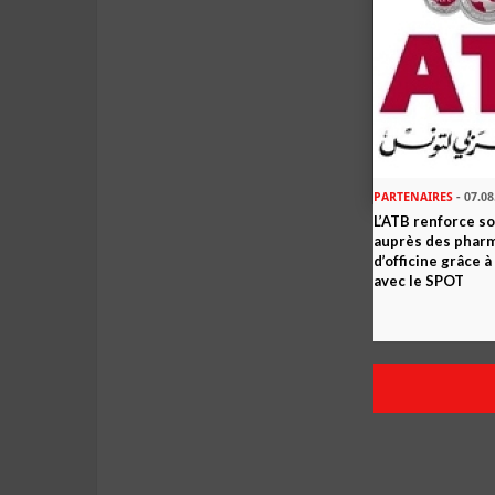
PARTENAIRES
- 07.08
L’ATB renforce 
auprès des phar
d’officine grâce 
avec le SPOT