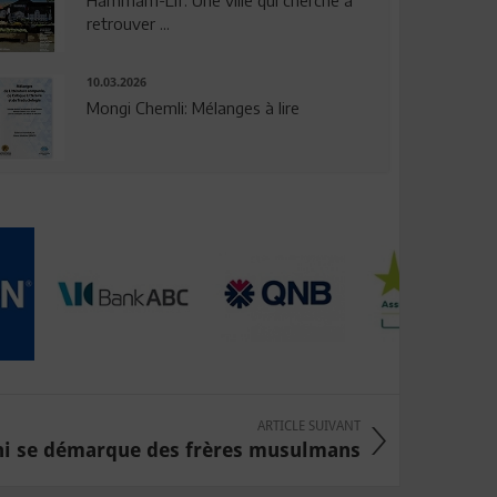
Hammam-Lif: Une ville qui cherche à
retrouver ...
10.03.2026
Mongi Chemli: Mélanges à lire
ARTICLE SUIVANT
i se démarque des frères musulmans