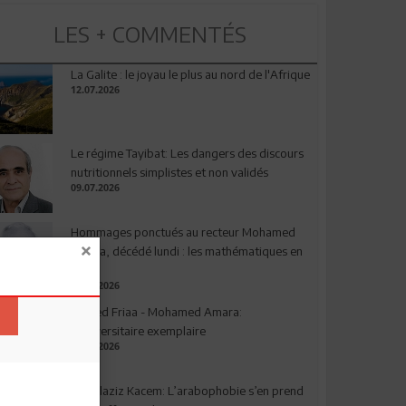
LES + COMMENTÉS
La Galite : le joyau le plus au nord de l'Afrique
12.07.2026
Le régime Tayibat: Les dangers des discours
nutritionnels simplistes et non validés
09.07.2026
Hommages ponctués au recteur Mohamed
Amara, décédé lundi : les mathématiques en
deuil
03.08.2026
Ahmed Friaa - Mohamed Amara:
l’Universitaire exemplaire
04.08.2026
Abdelaziz Kacem: L’arabophobie s’en prend