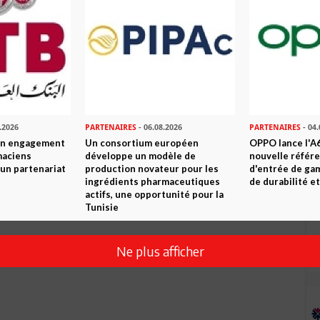
.2026
PARTENAIRES
- 06.08.2026
PARTENAIRES
- 04.
son engagement
Un consortium européen
OPPO lance l'A6
maciens
développe un modèle de
nouvelle référ
à un partenariat
production novateur pour les
d'entrée de ga
ingrédients pharmaceutiques
de durabilité et
actifs, une opportunité pour la
Tunisie
Ne plus afficher