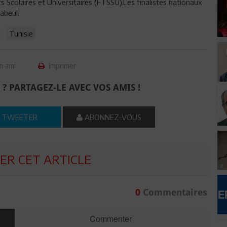
s Scolaires et Universitaires (FTSSU).Les finalistes nationaux
abeul.
Tunisie
n ami
Imprimer
 ? PARTAGEZ-LE AVEC VOS AMIS !
TWEETER
ABONNEZ-VOUS
R CET ARTICLE
0
Commentaires
Commenter