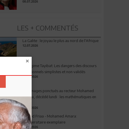
08.07.2026
LES + COMMENTÉS
La Galite : le joyau le plus au nord de l'Afrique
12.07.2026
Le régime Tayibat: Les dangers des discours
nutritionnels simplistes et non validés
09.07.2026
Hommages ponctués au recteur Mohamed
Amara, décédé lundi : les mathématiques en
deuil
03.08.2026
Ahmed Friaa - Mohamed Amara:
l’Universitaire exemplaire
04.08.2026