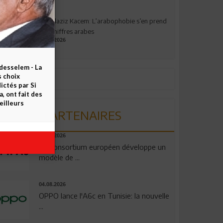
Abdelaziz Kacem: L’arabophobie s’en prend
aux chiffres arabes
09.07.2026
esselem - La
s choix
ctés par Si
 ont fait des
eilleurs
PARTENAIRES
06.08.2026
Un consortium européen développe un
modèle de ...
04.08.2026
OPPO lance l'A6c en Tunisie: la nouvelle
...