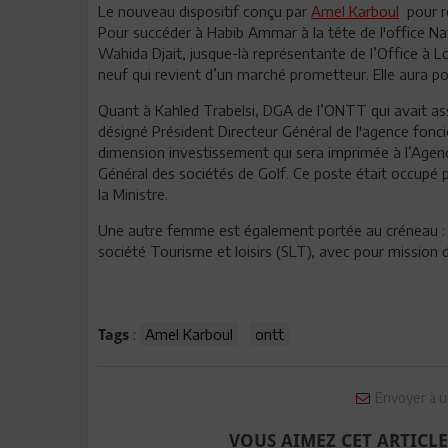
Le nouveau dispositif conçu par
Amel Karboul
pour re
Pour succéder à Habib Ammar à la tête de l'office Na
Wahida Djait, jusque-là représentante de l’Office à L
neuf qui revient d’un marché prometteur. Elle aura po
Quant à Kahled Trabelsi, DGA de l’ONTT qui avait ass
désigné Président Directeur Général de l'agence fonci
dimension investissement qui sera imprimée à l’Agenc
Général des sociétés de Golf. Ce poste était occup
la Ministre.
Une autre femme est également portée au créneau : 
société Tourisme et loisirs (SLT), avec pour mission 
:
Amel Karboul
ontt
Tags
Envoyer à u
VOUS AIMEZ CET ARTICLE