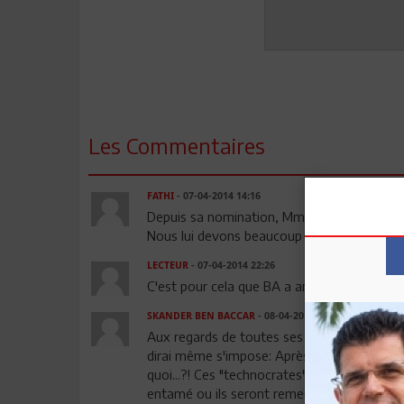
Les Commentaires
FATHI
- 07-04-2014 14:16
Depuis sa nomination, Mme Karboul ne cess
Nous lui devons beaucoup d'estime et de r
LECTEUR
- 07-04-2014 22:26
C'est pour cela que BA a annulé tout ses vol
SKANDER BEN BACCAR
- 08-04-2014 12:02
Aux regards de toutes ses nouvelles nomin
dirai même s'impose: Après les prochaines..
quoi...?! Ces "technocrates" fraichements nom
entamé ou ils seront remercier et guidés ver