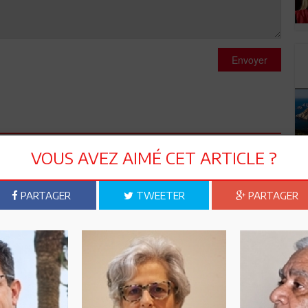
Envoyer
VOUS AVEZ AIMÉ CET ARTICLE ?
e de conjuguer ses efforts pour la promotion du tourisme.
espects. Tokyo, Japan
PARTAGER
TWEETER
PARTAGER
s sur tunis!! Un peu de stat avant de se lancer !!
ations et changement de direction une question se pose, je
.futures et hypothétiques élections en 2000 et je ne sais
més vont ils rester à leurs postes et finir le travail qu'ils ont
s la sortie et une nouvelle équipe cette fois partisane