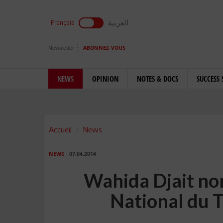
العربية
Français
Newsletter
ABONNEZ-VOUS
NEWS
OPINION
NOTES & DOCS
SUCCESS 
Accueil
News
NEWS
- 07.04.2014
Wahida Djait no
National du 