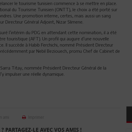
lancer le tourisme tunisien commence à se mettre en place.
tional du Tourisme Tunisien (ONTT), le choix a été porté sur
ondres. Une promotion interne, certes, mais aussi un sang
ur Directeur Général Adjoint, Nizar Slimene.
uré l’intérim du PDG en attendant cette nomination, il a été
ère touristique (AFT). Un profil qui augure d’une nouvelle
e. Il succède à Habib Ferchichi, nommé Président Directeur
é précédemment par Nebil Beziouech, promu Chef de Cabinet de
Sarra Titay, nommée Président Directeur Général de la
d’y impulser une réelle dynamique.
n ami
Imprimer
 ? PARTAGEZ-LE AVEC VOS AMIS !