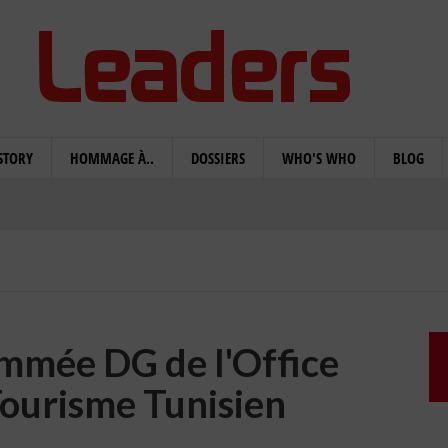
STORY
HOMMAGE À..
DOSSIERS
WHO'S WHO
BLOG
mmée DG de l'Office
Tourisme Tunisien