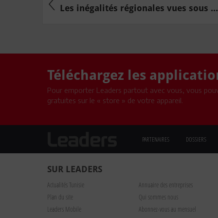
Les inégalités régionales vues sous ...
Téléchargez les applicati
Pour emporter Leaders partout avec vous, vous pouv
gratuites sur le « store » de votre appareil.
PARTENAIRES
DOSSIERS
SUR LEADERS
Actualités Tunisie
Annuaire des entreprises
Plan du site
Qui sommes nous
Leaders Mobile
Abonnez-vous au mensuel