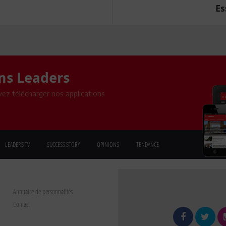
Es
ons Leaders
ez télécharger nos applications
LEADERS TV
SUCCESS STORY
OPINIONS
TENDANCE
Annuaire de personnalités
Contact