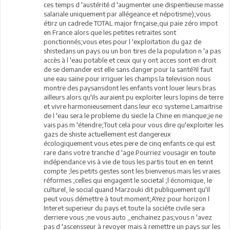
ces temps d 'austérité d 'augmenter une dispentieuse masse
salariale uniquement par allégeance et népotisme);vous
étirz un cadrede TOTAL major frnçaise,qui paie zéro impot
en France alors que les petites retraites sont
ponctionnés;vous etes pour l 'exploitation du gaz de
shistedans un pays ou un bon tires de la population n 'a pas
accès à l 'eau potable et ceux qui y ont acces sont en droit
de se demander est elle sans danger pour la santé?il faut
une eau saine pour irriguer les champs la television nous
montre des paysansdont les enfants vont louer leurs bras
ailleurs alors qu'ils auraient pu exploiter leurs lopins de terre
et vivre harmonieusement dans leur eco systeme.Lamaitrise
de l 'eau sera le probleme du siecle la Chine en manque;je ne
vais pas m 'étendre;Tout cela pour vous dire qu'exploiter les
gazs de shiste actuellement est dangereux
écologiquement.vous etes pere de cinq enfants ce qui est
rare dans votre tranche d 'age.Pourriez vousagir en toute
indépendance vis à vie de tous les partis tout en en tennt
compte ;les petits gestes sont les bienvenus mais les vraies
réformes ;celles qui engagent le societal ;l écnomique, le
culturel, le social quand Marzouki dit publiquement qu'il
peut vous démettre à tout moment;AYez pour horizon l
Interet superieur du pays et toute la sociéte civile sera
derriere vous ;ne vous auto _enchainez pas;vous n 'avez
pas d 'ascensseur à revoyer mais à remettre un pays sur les