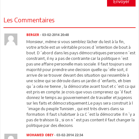
Envoyer
Les Commentaires
BERGER
- 03-02-2014 20:48
Monsieur, même si vous semblez lâcher du lest à la fin,
votre article est un véritable proces d´intention de bout à
bout. D´abord dans les pays démocratiques personne n´est
constraint, il ny a pas de contrainte car la politique n´est
pas une affaire personelle mais sociale. Il faut toujours une
majorité pour prendre une decision quelle qu´elle soit, il
arrive de se trouver devant des situation qui ressemble à
une scène qui se déroule dans un jardin d´enfants, eh bien
qu´a cela ne tienne , la démocratie avant tout et c´est ca qui
est pris en compte. Je crois que vous comprenez qu´il faut
donnez le temps au gouvernement de travailler et jugeons
sur les faits et démocratiquement.Le pays sera construit à l
´image du peuple Tunisien , qui est très divers dans sa
formation. Il faut s habituer à ca.C´est la démocratie. Il n´y a
pas de trahison là , si on n´ est pas content il faut changer la
politique par des élecions.
MOHAMED OBEY
- 03-02-2014 22:34