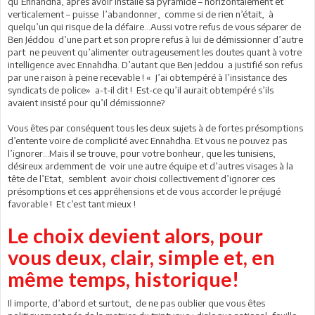
qu’Ennahdha, après avoir installé sa pyramide – horizontalement et
verticalement – puisse l’abandonner, comme si de rien n’était, à
quelqu’un qui risque de la défaire…Aussi votre refus de vous séparer de
Ben Jéddou d’une part et son propre refus à lui de démissionner d’autre
part ne peuvent qu’alimenter outrageusement les doutes quant à votre
intelligence avec Ennahdha. D’autant que Ben Jeddou a justifié son refus
par une raison à peine recevable ! « J’ai obtempéré à l’insistance des
syndicats de police» a-t-il dit ! Est-ce qu’il aurait obtempéré s’ils
avaient insisté pour qu’il démissionne?
Vous êtes par conséquent tous les deux sujets à de fortes présomptions
d’entente voire de complicité avec Ennahdha. Et vous ne pouvez pas
l’ignorer…Mais il se trouve, pour votre bonheur, que les tunisiens,
désireux ardemment de voir une autre équipe et d’autres visages à la
tête de l’Etat, semblent avoir choisi collectivement d’ignorer ces
présomptions et ces appréhensions et de vous accorder le préjugé
favorable ! Et c’est tant mieux !
Le choix devient alors, pour
vous deux, clair, simple et, en
même temps, historique!
Il importe, d’abord et surtout, de ne pas oublier que vous êtes