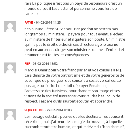
rails.La politique n 'est pas un pays de bisounours c 'est un
monde dur;ou il faut lutter et personne ne vous fera de
cadeaux
FATHI
- 04-02-2014 14:25
ne vous inquiétez M. Shabou. Ben Jeddou ne restera pas
longtemps au ministere. il payera pour tout eventuel echec
au ministere de l'interieur et il quitera son poste. Un ministre
qui n'a pas le droit de choisir ses directeurs généraux ne
peut en aucun cas diriger son ministère comme il l'entend et
assumer ainsi toutes les conséquences.
FBF
- 08-02-2014 18:52
Merci si Omar pour votre franc parler et vos conseils à M.J.
Cela dénote de votre patriotisme et de votre générosité de
coeur que de prodiguer des conseils à ses adversaires. Le
passage sur l'effort que doit déployer Ennahdha,
l'adversaire des tunisiens, pour changer son image et ses
visions de la société tunisienne vous vaudra beaucoup de
respect. J'espère qu'ils sauront écouter et apprendre.
SEJIR CHEBIL
- 22-02-2014 08:03
Le message est clair, pourvu que les destinataires accusent
réception, mais j'ai peur de la magie du pouvoir, à laquelle
succombe tout etre humain, et qui le dévie du "bon chemin",