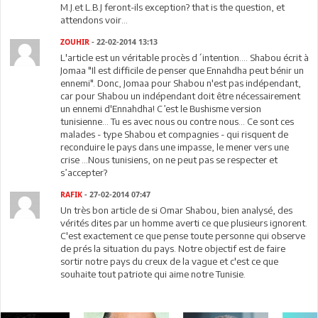
M.J.et L.B.J feront-ils exception? that is the question, et
attendons voir...
ZOUHIR
- 22-02-2014 13:13
L'article est un véritable procès d´intention.... Shabou écrit à
Jomaa "Il est difficile de penser que Ennahdha peut bénir un
ennemi". Donc, Jomaa pour Shabou n'est pas indépendant,
car pour Shabou un indépendant doit être nécessairement
un ennemi d'Ennahdha! C’est le Bushisme version
tunisienne… Tu es avec nous ou contre nous… Ce sont ces
malades - type Shabou et compagnies - qui risquent de
reconduire le pays dans une impasse, le mener vers une
crise …Nous tunisiens, on ne peut pas se respecter et
s’accepter?
RAFIK
- 27-02-2014 07:47
Un très bon article de si Omar Shabou, bien analysé, des
vérités dites par un homme averti ce que plusieurs ignorent.
C'est exactement ce que pense toute personne qui observe
de prés la situation du pays. Notre objectif est de faire
sortir notre pays du creux de la vague et c'est ce que
souhaite tout patriote qui aime notre Tunisie.