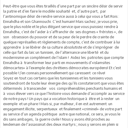
Peut-être que vous êtes tiraillés d’une part par un sincère désir de servir
la patrie et d’en faire le modèle souhaité et, d’autre part, par
l’antinomique désir de rendre service aussi à celui qui vous a fait Rois :
Ennahdha et son Ghannouchi. C’est humain! Mais sachez, je vous prie,
que le plus noble et le plus élégant service que vous puissiez rendre à
Ennahdha, c’est de l’aider à s’affranchir de ses dogmes « fréristes », de
son obsession du pouvoir et de sa peur de le perdre de crainte de
quelque représailles et règlements de compte, c’est de contribuer à lui
apprendre à se libérer de sa culture absolutiste et de s’imprégner de
celle qui fait du laïc un tunisien, de l’alternance une liberté et du
modernisme un complément de l’islam ! Aidez les patriotes que compte
Ennahdha à transformer leur parti en mouvements d’«islamsites
démocartes» à l’exemple des chrétiens démocrates européens! Et c’est
possible ! J’en connais personnellement qui caressent ce rêve!
Soyez en tout cas certains que les tunisiennes et les tunisiens vous
soutiendront de toute leur énergie des qu’ils constateront que vous êtes
déterminés à transcender vos compréhensibles penchants humains et
à vous élever vers ce que l’histoire vous demande d’accomplir au service
de notre pays ! Un pays qui a vocation historique à être et à rester un
exemple et un phare ! Mais si, par malheur, il en est autrement: un
engagement illicite, serpentueux et finalement «criminel» de votre part
au service d’un agenda politique autre que national, ce sera, je vous le
dis sans ambages, la guerre civile ! Nous y avons été proches au
lendemain de l’assassinat des deux martyrs ; nous y serons en plein si