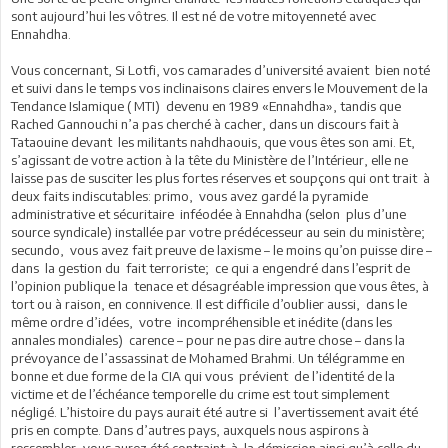
sont aujourd’hui les vôtres. Il est né de votre mitoyenneté avec
Ennahdha.
Vous concernant, Si Lotfi, vos camarades d’université avaient bien noté
et suivi dans le temps vos inclinaisons claires envers le Mouvement de la
Tendance Islamique ( MTI) devenu en 1989 «Ennahdha», tandis que
Rached Gannouchi n’a pas cherché à cacher, dans un discours fait à
Tataouine devant les militants nahdhaouis, que vous êtes son ami. Et,
s’agissant de votre action à la tête du Ministère de l’Intérieur, elle ne
laisse pas de susciter les plus fortes réserves et soupçons qui ont trait à
deux faits indiscutables: primo, vous avez gardé la pyramide
administrative et sécuritaire inféodée à Ennahdha (selon plus d’une
source syndicale) installée par votre prédécesseur au sein du ministère;
secundo, vous avez fait preuve de laxisme – le moins qu’on puisse dire –
dans la gestion du fait terroriste; ce qui a engendré dans l’esprit de
l’opinion publique la tenace et désagréable impression que vous êtes, à
tort ou à raison, en connivence. Il est difficile d’oublier aussi, dans le
même ordre d’idées, votre incompréhensible et inédite (dans les
annales mondiales) carence – pour ne pas dire autre chose – dans la
prévoyance de l’assassinat de Mohamed Brahmi. Un télégramme en
bonne et due forme de la CIA qui vous prévient de l’identité de la
victime et de l’échéance temporelle du crime est tout simplement
négligé. L’histoire du pays aurait été autre si l’avertissement avait été
pris en compte. Dans d’autres pays, auxquels nous aspirons à