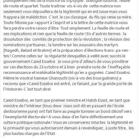
politiquement nés de la matrice du triptyque : dialogue national, feuille
de route et quartet. Toute traitrise vis-à-vis de cette matrice non
seulement vous dépouillera de la légitimité qui en est issue mais vous
frappera de malédiction. C’est le cas classique du fils qui renie sa mère.
Toute félonie par rapport à l’esprit et à la lettre de cette matrice vous
fera perdre votre raison d’être. Tout simplement. La feuille de route et
ses implications et rien que la feuille de route ! En d’autres termes : la
dissolution des comités de protection de la révolution ; la révision des
nominations partisanes ; la lumière sur les assassins des martyrs
(Nagedh, Belaid et Brahmi) et la préparation d’élections trans- pa-ren-
tes ! Comme celles sur la régularité desquelles à veillé avec succès le
gouvernement Caied Essebsi. Je vous prie d’ailleurs de vous pondérer
sur ces élections du 23 octobre et à bien prendre note de l’ineffaçable
reconnaissance et inaliénable légitimité qu’en a gagnées Caied Essebsi.
Même le viscéral haineux Ghanouchi (vis-à-vis des bourguibiens) a
reconnu que «Caied Essebsi est entré, ce faisant, par la grande porte de
l’Histoire!» C’est tout dire!
Caied Essebsi, en tant que premier ministre et Habib Essid, en tant que
ministre de l’intérieur (tous deux issus soit dit en passant de l’école
destourienne pure) ont fait faire au peuple tunisien un bond décisif vers
l’exemplarité électorale ! A vous deux d’en faire définitivement une
culture politique nationale ! Vous en conserverez intactes la légitimité et
la primauté qui vous autoriseront demain à revendiquer, à juste titre, les
plus hautes charges de l’Etat.