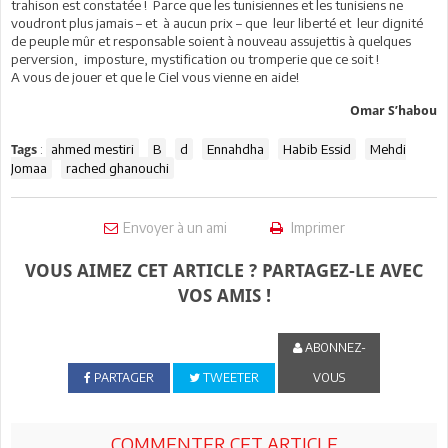
trahison est constatée ! Parce que les tunisiennes et les tunisiens ne
voudront plus jamais – et à aucun prix – que leur liberté et leur dignité
de peuple mûr et responsable soient à nouveau assujettis à quelques
perversion, imposture, mystification ou tromperie que ce soit !
A vous de jouer et que le Ciel vous vienne en aide!
Omar S’habou
:
ahmed mestiri
B
d
Ennahdha
Habib Essid
Mehdi
Tags
Jomaa
rached ghanouchi
Envoyer à un ami
Imprimer
VOUS AIMEZ CET ARTICLE ? PARTAGEZ-LE AVEC
VOS AMIS !
ABONNEZ-
PARTAGER
TWEETER
VOUS
COMMENTER CET ARTICLE