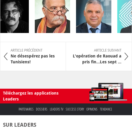
ARTICLE PRÉCÉDENT
ARTICLE SUIVANT
Ne désespérez pas les
L'opération de Raouad a
Tunisiens!
pris fin...Les sept ...
Téléchargez les applications
Leaders
PARTENAIRES
DOSSIERS
LEADERS TV
SUCCESS STORY
OPINIONS
TENDANCE
SUR LEADERS