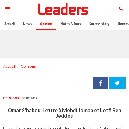
Accueil
News
Opinion
Notes & Docs
Success story
Homma
Accueil
Opinions
OPINIONS
- 03.02.2014
Omar S'habou: Lettre à Mehdi Jomaa et Lotfi Ben
Jeddou
Une sorte de péché originel chahute les hautes fonctions étatiques qui