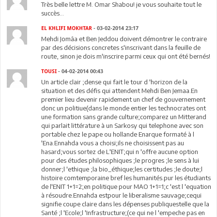
Très belle lettre M. Omar Shabou! je vous souhaite tout le
succès...
EL KHLIFI MOKHTAR
- 03-02-2014 23:17
Mehdi Jomâa et Ben Jeddou doivent démontrer le contraire
par des décisions concretes s'inscrivant dans la feuille de
route, sinon je dois m'inscrire parmi ceux qui ont été bernés!
TOUSI
- 04-02-2014 00:43
Un article clair ;dense qui fait le tour d 'horizon de la
situation et des défis qui attendent Mehdi Ben Jemaa.En
premier lieu devenir rapidement un chef de gouvernement
donc un politiue(dans le monde entier les technocrates ont
une formation sans grande culture;comparez un Mitterand
qui parlait littérature à un Sarkosy qui telephone avec son
portable chez le pape ou hollande Enarque formaté à l
'Ena.Ennahda vous a choisi;ils ne choisissent pas au
hasard;vous sortez de L'ENIT;qui n 'offre aucune option
pour des études philosophiques ;le progres ;le sens à lui
donner;l 'ethique ;la bio_éthique;les certitudes ;le doute;l
histoire comtemporaine bref les humanités.pur les étudiants
de l'ENIT 1+1=2;en politique pour MAO 1+1=1;c 'est l 'equation
à résoudre.Ennahda estpour le liberalisme sauvage;cequi
signifie coupe claire dans les dépenses publiquestelle que la
Santé ;l 'Ecole;l 'Infrastructure;(ce qui ne l 'empeche pas en