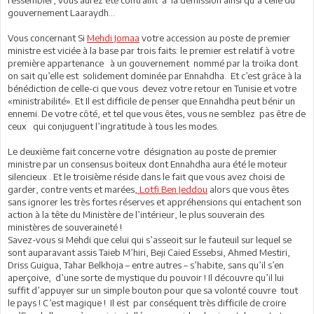
ressembler, vous aurez été contraint à la démission ainsi qu’à celle du
gouvernement Laaraydh…
Vous concernant Si
Mehdi Jomaa
votre accession au poste de premier
ministre est viciée à la base par trois faits: le premier est relatif à votre
première appartenance à un gouvernement nommé par la troïka dont
on sait qu’elle est solidement dominée par Ennahdha. Et c’est grâce à la
bénédiction de celle-ci que vous devez votre retour en Tunisie et votre
«ministrabilité». Et Il est difficile de penser que Ennahdha peut bénir un
ennemi. De votre côté, et tel que vous êtes, vous ne semblez pas être de
ceux qui conjuguent l’ingratitude à tous les modes.
Le deuxième fait concerne votre désignation au poste de premier
ministre par un consensus boiteux dont Ennahdha aura été le moteur
silencieux . Et le troisième réside dans le fait que vous avez choisi de
garder, contre vents et marées,
Lotfi Ben Jeddou
alors que vous êtes
sans ignorer les très fortes réserves et appréhensions qui entachent son
action à la tête du Ministère de l’intérieur, le plus souverain des
ministères de souveraineté !
Savez-vous si Mehdi que celui qui s’asseoit sur le fauteuil sur lequel se
sont auparavant assis Taieb M’hiri, Beji Caied Essebsi, Ahmed Mestiri,
Driss Guigua, Tahar Belkhoja – entre autres – s’habite, sans qu’il s’en
aperçoive, d’une sorte de mystique du pouvoir ! Il découvre qu’il lui
suffit d’appuyer sur un simple bouton pour que sa volonté couvre tout
le pays ! C’est magique ! Il est par conséquent très difficile de croire