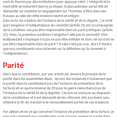
sont-ils fournis par des institutions pour appuyer cela? L’intégrité et la
neutralité se mesurent dans la pratique; le plus judicieux aurait été de
demander au candidat un engagement sur l’honneur d’être dans ses
travaux au sein de cette instance neutre et intègre.
Dans la loi de création de l’instance de la vérité et de la dignité, j’ai noté
que l’exigence d’indépendance du candidat (article 21) est accompagnée
de la condition «ne pas être responsable dans un parti politique» (article.
22). Mais, la première condition n’englobe t-elle pas la seconde? Etre
indépendant n’implique t-il pas ne pas être militant et donc de surcroit ne
pas être responsable dans un parti ? Si cela n’est pas vrai, alors il faudra
que nos constituants nous éclairent sur la définition qu’ils donnent à
l’indépendance !
Parité
Alors que la constitution, par son article 46, énonce le principe de la
parité dans les assemblées élues, les lois des instances n’instaurent que
la parité dans la candidature (cas de l’instance de prévention de la
torture) et un quota minimal de 1/3 pour le genre minoritaire (cas de
l’instance de la vérité et de la dignité). Ces lois ne sont pas au diapason
de la constitution et il est demandé de les réformer dès à présent sans
attendre la fin du mandat ni le renouvellement partiel de ces instances.
Par ailleurs et en ce qui concerne l’instance de prévention de la torture, je
vois mal comment nos constituants vont pouvoir asseoir la parité dans