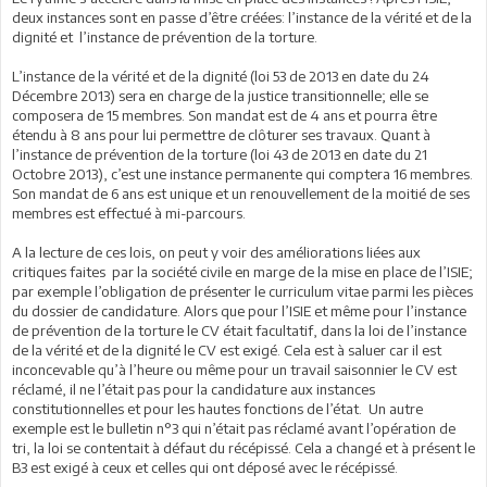
deux instances sont en passe d’être créées: l’instance de la vérité et de la
dignité et l’instance de prévention de la torture.
L’instance de la vérité et de la dignité (loi 53 de 2013 en date du 24
Décembre 2013) sera en charge de la justice transitionnelle; elle se
composera de 15 membres. Son mandat est de 4 ans et pourra être
étendu à 8 ans pour lui permettre de clôturer ses travaux. Quant à
l’instance de prévention de la torture (loi 43 de 2013 en date du 21
Octobre 2013), c’est une instance permanente qui comptera 16 membres.
Son mandat de 6 ans est unique et un renouvellement de la moitié de ses
membres est effectué à mi-parcours.
A la lecture de ces lois, on peut y voir des améliorations liées aux
critiques faites par la société civile en marge de la mise en place de l’ISIE;
par exemple l’obligation de présenter le curriculum vitae parmi les pièces
du dossier de candidature. Alors que pour l’ISIE et même pour l’instance
de prévention de la torture le CV était facultatif, dans la loi de l’instance
de la vérité et de la dignité le CV est exigé. Cela est à saluer car il est
inconcevable qu’à l’heure ou même pour un travail saisonnier le CV est
réclamé, il ne l’était pas pour la candidature aux instances
constitutionnelles et pour les hautes fonctions de l’état. Un autre
exemple est le bulletin n°3 qui n’était pas réclamé avant l’opération de
tri, la loi se contentait à défaut du récépissé. Cela a changé et à présent le
B3 est exigé à ceux et celles qui ont déposé avec le récépissé.