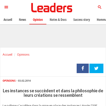
Accueil
News
Opinion
Notes & Docs
Success story
Homma
Accueil
Opinions
OPINIONS
- 03.02.2014
Les instances se succèdent et dans la philosophie de
leurs créations se ressemblent
Le rythme s’accélère dans la mise en place des instances ! Après l’ISIE,