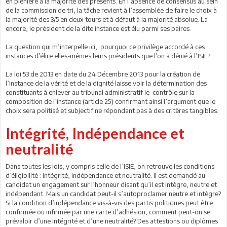
en plénière à la majorité des présents. En l’absence de consensus au sein
de la commission de tri, la tâche revient à l’assemblée de faire le choix à
la majorité des 3/5 en deux tours et à défaut à la majorité absolue. La
encore, le président de la dite instance est élu parmi ses paires.
La question qui m’interpelle ici, pourquoi ce privilège accordé à ces
instances d’élire elles-mêmes leurs présidents que l’on a dénié à l’ISIE?
La loi 53 de 2013 en date du 24 Décembre 2013 pour la création de
l’instance de la vérité et de la dignité laisse voir la détermination des
constituants à enlever au tribunal administratif le contrôle sur la
composition de l’instance (article 25) confirmant ainsi l’argument que le
choix sera politisé et subjectif ne répondant pas à des critères tangibles.
Intégrité, Indépendance et
neutralité
Dans toutes les lois, y compris celle de l’ISIE, on retrouve les conditions
d’éligibilité : intégrité, indépendance et neutralité. Il est demandé au
candidat un engagement sur l’honneur disant qu’il est intègre, neutre et
indépendant. Mais un candidat peut-il s’autoproclamer neutre et intègre?
Si la condition d’indépendance vis-à-vis des partis politiques peut être
confirmée ou infirmée par une carte d’adhésion, comment peut-on se
prévaloir d’une intégrité et d’une neutralité? Des attestions ou diplômes