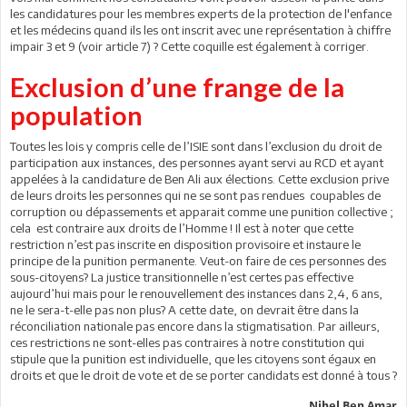
les candidatures pour les membres experts de la protection de l'enfance
et les médecins quand ils les ont inscrit avec une représentation à chiffre
impair 3 et 9 (voir article 7) ? Cette coquille est également à corriger.
Exclusion d’une frange de la
population
Toutes les lois y compris celle de l’ISIE sont dans l’exclusion du droit de
participation aux instances, des personnes ayant servi au RCD et ayant
appelées à la candidature de Ben Ali aux élections. Cette exclusion prive
de leurs droits les personnes qui ne se sont pas rendues coupables de
corruption ou dépassements et apparait comme une punition collective ;
cela est contraire aux droits de l’Homme ! Il est à noter que cette
restriction n’est pas inscrite en disposition provisoire et instaure le
principe de la punition permanente. Veut-on faire de ces personnes des
sous-citoyens? La justice transitionnelle n’est certes pas effective
aujourd’hui mais pour le renouvellement des instances dans 2,4, 6 ans,
ne le sera-t-elle pas non plus? A cette date, on devrait être dans la
réconciliation nationale pas encore dans la stigmatisation. Par ailleurs,
ces restrictions ne sont-elles pas contraires à notre constitution qui
stipule que la punition est individuelle, que les citoyens sont égaux en
droits et que le droit de vote et de se porter candidats est donné à tous ?
Nihel Ben Amar