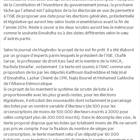
de la Constitution et l’investiture du gouvernement Jomaa, la prochaine
tâche qui l’attend est l’adoption de la loi électorale en vue de permettre
à l’ISIE de proposer une date pour les élections générales, présidentielle
et législative qui auront lieu selon toute vraisemblance avant la fin de
l’année 2014. Reste à savoir si les deux scrutins auront lieu le même jour
comme le souhaite Ennahdha ou à des dates différentes selon le vœu
d’autres partis.
Selon le journal «le Maghreb» le projet de loi est fin prêt. Il a été élaboré
par un groupe d’experts parmi lesquels le président de l’ISIE, Chafik
Sarsar, le professeur de droit Kais Said et la membre de la HAICA,
Rachida Ennaifar, notamment. Ce texte est soumis à l’ANC comme une
proposition de loi par les députés Kalthoum Badreddine et Néji Jmal
d’Ennahdha, Lazhar Chemli du CPR, Najla Bouriel et Mohamed Gahbiche
de l’Alliance Démocratique.
Si ce projet de loi maintient le système de scrutin de liste à la
proportionnelle avec les plus grands restes, pour les élections
législatives, il introduit des nouveautés dont notamment le parrainage
des listes par un nombre variable d’électeurs (de 500 pour les
circonscriptions de moins de 100.000 électeurs inscrits à 2000 pour
celles comptant plus de 200.000 inscrits). Dans le décompte des voix, le
texte proposé dispose que les listes qui totalisent moins de 3% ne seront
pas pris en compte. Pour la fixation du nombre de sièges par
circonscription, le texte maintient celui d’un député par 60.000
habitants avec toutefois la nécessité de limiter le nombre maximum par