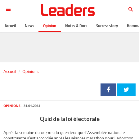
Accueil
News
Opinion
Notes & Docs
Success story
Homma
Accueil
Opinions
OPINIONS
- 31.01.2014
Quid de la loi électorale
Après la semaine du «repos du guerrier» que l’Assemblée nationale
constituante s’est accordée après les séances marathon pour l’adoption