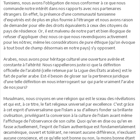
Tunisiens, nous avons l'obligation de nous conformer à ce que nous
commande notre intérêt dans nos rapports avec nos partenaires
étrangers. En effet, la présence d'une communauté tunisienne
d'expatriés est de plus en plus fournie à l'étranger et nous avons raison
de demander pour elle des droits équivalents à ceux des citoyens du
pays de résidence. Or, il est malvenu de notre part et bien illogique de
refuser d'appliquer chez nous ce que nous revendiquons activement
pour les nôtres; même les considérations de pure éthique (qu'on évoque
à tout bout de champ désormais en notre pays) s'y opposent.
Arabes, nous avons pour héritage culturel une ouverture avérée et
constante à l'altérité. Nous rappellerons juste ici que la définition
officielle de l'arabité (celle retenue par la Ligue des États arabes) est le
fait de parler arabe. Est-il besoin de gloser sur la pertinence juridique
d'une telle définition en nous interrogeant sur qui parle vraiment l'arabe
de nos jours?
Musulmans, nous croyons en une religion qui est le sceau des révélations
et qui est, à ce titre, le fait religieux universel par excellence. C'est grâce
à cet esprit d'universalisme que l'islam a su d'ailleurs fonder sa brillante
civilisation, privilégiant la conversion à la culture de l'islam avant même
l'affichage de l'observance de son culte. Quoi qu'en en dise ou qu'en en
fasse actuellement, l'esprit de l'islam authentique est fondamentalement
œcuménique, ouvert et tolérant, ne reniant aucune différence, n'excluant
aucune conscience, et ce qu'elle soit bonne ou non, la moins bonne étant