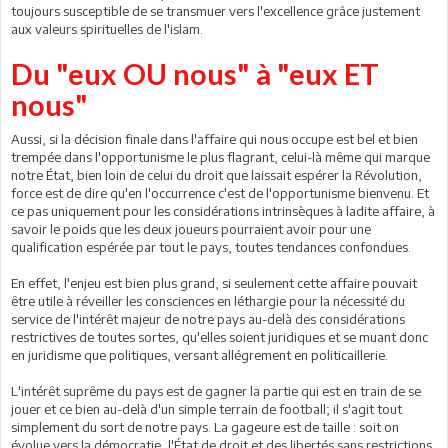
toujours susceptible de se transmuer vers l'excellence grâce justement
aux valeurs spirituelles de l'islam.
Du "eux OU nous" à "eux ET
nous"
Aussi, si la décision finale dans l'affaire qui nous occupe est bel et bien
trempée dans l'opportunisme le plus flagrant, celui-là même qui marque
notre État, bien loin de celui du droit que laissait espérer la Révolution,
force est de dire qu'en l'occurrence c'est de l'opportunisme bienvenu. Et
ce pas uniquement pour les considérations intrinsèques à ladite affaire, à
savoir le poids que les deux joueurs pourraient avoir pour une
qualification espérée par tout le pays, toutes tendances confondues.
En effet, l'enjeu est bien plus grand, si seulement cette affaire pouvait
être utile à réveiller les consciences en léthargie pour la nécessité du
service de l'intérêt majeur de notre pays au-delà des considérations
restrictives de toutes sortes, qu'elles soient juridiques et se muant donc
en juridisme que politiques, versant allégrement en politicaillerie.
L'intérêt suprême du pays est de gagner la partie qui est en train de se
jouer et ce bien au-delà d'un simple terrain de football; il s'agit tout
simplement du sort de notre pays. La gageure est de taille : soit on
évolue vers la démocratie, l'État de droit et des libertés sans restrictions,