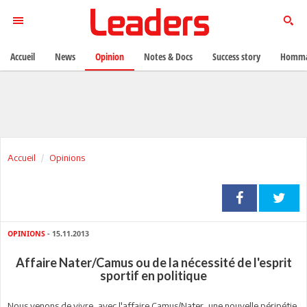
Accueil
News
Opinion
Notes & Docs
Success story
Homma
Accueil
Opinions
OPINIONS
- 15.11.2013
Affaire Nater/Camus ou de la nécessité de l'esprit
sportif en politique
Nous venons de vivre, avec l'affaire Camus/Nater, une nouvelle péripétie