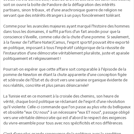
soit on ouvre la boîte de Pandore de la déflagration des intérêts
partisans, sinon tribaux, et d'une anachronique guerre de religion ne
servant que des intérêts étrangers à un pays foncièrement tolérant.
Comme pour les avancées majeures ayant marqué l'histoire des hommes
dans tous les domaines, il suffit parfois d'un fait anodin pour que la
conscience s'éveille, comme celui de la chute d'une pomme. Si seulement,
à la faveur de l'affaire Nater/Camus, l'esprit sportif pouvait être exporté
en politique, imposant à tous l'impératif catégorique de la réussite de
l'instauration d'une démocratie véritablement pluraliste, juste et apaisée
politiquement et religieusement !
Pourrait-on espérer que cette affaire soit comparable à l'épisode de la
pomme de Newton en étant la chute apparente d'une conception figée
et sclérosée de l'État et du droit vers une saisine organique évidente de
nos réalités, concrète et plus jamais désincarnée?
La Tunisie est en ce moment à la croisée des chemins, son heure de
vérité, chaque bord politique se réclamant de l'esprit d'une révolution
qu'il violente. Celle-ci commande que l'on passe au plus vite du belliqueux
et obsolète "eux OU nous" à un nécessaire "eux ET nous", passage obligé
vers une véritable démocratie qui est d'abord le respect des exigences
du vivre-ensemble pour tous avec nos spécificités et nos différences.
C'est d'une plus grande congruence de la politique avec la condition