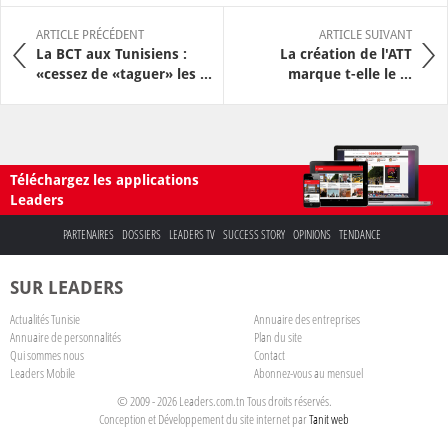
ARTICLE PRÉCÉDENT
ARTICLE SUIVANT
La BCT aux Tunisiens :
La création de l'ATT
«cessez de «taguer» les ...
marque t-elle le ...
Téléchargez les applications
Leaders
PARTENAIRES
DOSSIERS
LEADERS TV
SUCCESS STORY
OPINIONS
TENDANCE
SUR LEADERS
Actualités Tunisie
Annuaire des entreprises
Annuaire de personnalités
Plan du site
Qui sommes nous
Contact
Leaders Mobile
Abonnez-vous au mensuel
© 2009 - 2026 Leaders.com.tn Tous droits réservés.
Conception et Développement du site internet par
Tanit web