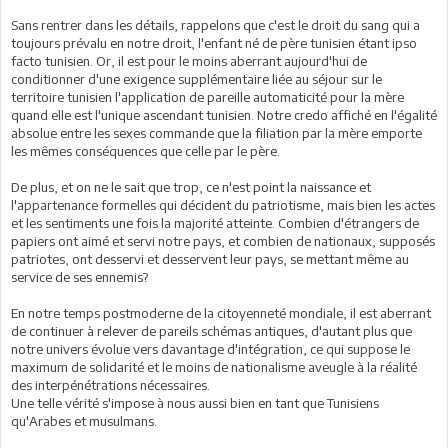
Sans rentrer dans les détails, rappelons que c'est le droit du sang qui a
toujours prévalu en notre droit, l'enfant né de père tunisien étant ipso
facto tunisien. Or, il est pour le moins aberrant aujourd'hui de
conditionner d'une exigence supplémentaire liée au séjour sur le
territoire tunisien l'application de pareille automaticité pour la mère
quand elle est l'unique ascendant tunisien. Notre credo affiché en l'égalité
absolue entre les sexes commande que la filiation par la mère emporte
les mêmes conséquences que celle par le père.
De plus, et on ne le sait que trop, ce n'est point la naissance et
l'appartenance formelles qui décident du patriotisme, mais bien les actes
et les sentiments une fois la majorité atteinte. Combien d'étrangers de
papiers ont aimé et servi notre pays, et combien de nationaux, supposés
patriotes, ont desservi et desservent leur pays, se mettant même au
service de ses ennemis?
En notre temps postmoderne de la citoyenneté mondiale, il est aberrant
de continuer à relever de pareils schémas antiques, d'autant plus que
notre univers évolue vers davantage d'intégration, ce qui suppose le
maximum de solidarité et le moins de nationalisme aveugle à la réalité
des interpénétrations nécessaires.
Une telle vérité s'impose à nous aussi bien en tant que Tunisiens
qu'Arabes et musulmans.