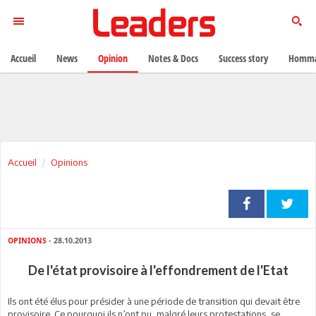
Accueil
News
Opinion
Notes & Docs
Success story
Homma
Accueil
Opinions
OPINIONS
- 28.10.2013
De l'état provisoire à l'effondrement de l'Etat
Ils ont été élus pour présider à une période de transition qui devait être
provisoire. Ce pourquoi ils n’ont pu, malgré leurs protestations, se