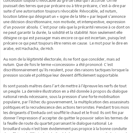
concession toujours révocable au gré de celui qui l’accorde. On ne
jouissait des terres que par précaire ou à titre précaire, c’est-à-dire par
suite d’une autorisation toujours révocable. Révocable, ad nutum,
locution latine qui désignait un « signe de la tête » par lequel s’annonce
une décision discrétionnaire, non motivée, et intempestive, expression
d’un pouvoir absolu. C’est pour cela que la précarité renvoie à ce dont on
ne peut garantir la durée, la solidité et la stabilité. Non seulement elle
désigne ce qui est passager mais encore ce qui est incertain, puisqu’est
précaire ce qui peut toujours être remis en cause. Le mot pour le dire en
arabe, est Hachacha, de Hich.
Au nom de la légitimité électorale, ils ne font que concéder, mais ad
nutum. Que de fois le terme «concession» a été prononcé. C’est
discrétionnairement qu’ils reculent, pour des raisons tactiques lorsque la
pression sociale et politique leur devient difficilement supportable.
Ils sont passés maîtres dans l’art de mettre à l’épreuve les nerfs de tout
un peuple. La dernière illustration en a été donnée à propos du dialogue
national rendu nécessaire, sous la pression d’une forte mobilisation
populaire, par l’échec du gouvernement, la multiplication des assassinats
politiques et la recrudescence des actions terroristes. Pendant trois mois
les dirigeants d’Ennhada ont soufflé le chaud et le froid. Ils ont fini par
donner l’impression d’accepter de quitter le pouvoir selon les termes de
la feuille de route du quartet parrainant le dialogue national. Le
brouillard voulu n’est bien évidemment pas propice à la bonne conduite