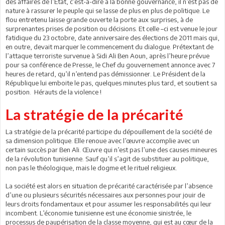
des affaires de l’Etat, c’est-à-dire à la bonne gouvernance, il n’est pas de
nature à rassurer le peuple qui se lasse de plus en plus de politique. Le
flou entretenu laisse grande ouverte la porte aux surprises, à de
surprenantes prises de position ou décisions. Et celle –ci est venue le jour
fatidique du 23 octobre, date anniversaire des élections de 2011 mais qui,
en outre, devait marquer le commencement du dialogue. Prétextant de
l’attaque terroriste survenue à Sidi Ali Ben Aoun, après l’heure prévue
pour sa conférence de Presse, le Chef du gouvernement annonce avec 7
heures de retard, qu’il n’entend pas démissionner. Le Président de la
République lui emboite le pas, quelques minutes plus tard, et soutient sa
position. Hérauts de la violence !
La stratégie de la précarité
La stratégie de la précarité participe du dépouillement de la société de
sa dimension politique. Elle renoue avec l’œuvre accomplie avec un
certain succès par Ben Ali. Œuvre qui n’est pas l’une des causes mineures
de la révolution tunisienne. Sauf qu’il s’agit de substituer au politique,
non pas le théologique, mais le dogme et le rituel religieux.
La société est alors en situation de précarité caractérisée par l’absence
d’une ou plusieurs sécurités nécessaires aux personnes pour jouir de
leurs droits fondamentaux et pour assumer les responsabilités qui leur
incombent. L’économie tunisienne est une économie sinistrée, le
processus de paupérisation de la classe moyenne, qui est au cœur de la