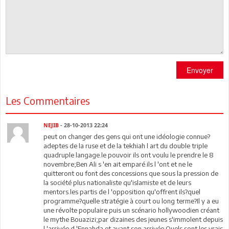
Envoyer
Les Commentaires
NEJIB
- 28-10-2013 22:24
peut on changer des gens qui ont une idéologie connue?
adeptes de la ruse et de la tekhiah l art du double triple
quadruple langage.le pouvoir ils ont voulu le prendre le 8
novembre;Ben Ali s 'en ait emparé.ils l 'ont et ne le
quitteront ou font des concessions que sous la pression de
la société plus nationaliste qu'islamiste et de leurs
mentors.les partis de l 'opposition qu'offrent ils?quel
programme?quelle stratégie à court ou long terme?Il y a eu
une révolte populaire puis un scénario hollywoodien créant
le mythe Bouazizi;par dizaines des jeunes s'immolent depuis
l 'arrivée d 'Ennahda et avant son arrivée.Quels sont les vrais