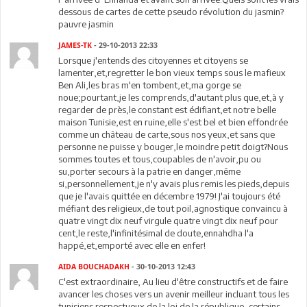
dessous de cartes de cette pseudo révolution du jasmin?
pauvre jasmin
JAMES-TK
- 29-10-2013 22:33
Lorsque j'entends des citoyennes et citoyens se
lamenter,et,regretter le bon vieux temps sous le mafieux
Ben Ali,les bras m'en tombent,et,ma gorge se
noue;pourtant,je les comprends,d'autant plus que,et,à y
regarder de près,le constant est édifiant,et notre belle
maison Tunisie,est en ruine,elle s'est bel et bien effondrée
comme un château de carte,sous nos yeux,et sans que
personne ne puisse y bouger,le moindre petit doigt?Nous
sommes toutes et tous,coupables de n'avoir,pu ou
su,porter secours à la patrie en danger,même
si,personnellement,je n'y avais plus remis les pieds,depuis
que je l'avais quittée en décembre 1979! J'ai toujours été
méfiant des religieux,de tout poil,agnostique convaincu à
quatre vingt dix neuf virgule quatre vingt dix neuf pour
cent,le reste,l'infinitésimal de doute,ennahdha l'a
happé,et,emporté avec elle en enfer!
AIDA BOUCHADAKH
- 30-10-2013 12:43
C'est extraordinaire, Au lieu d'être constructifs et de faire
avancer les choses vers un avenir meilleur incluant tous les
tunisiens respectueux de la loi de la république, certains