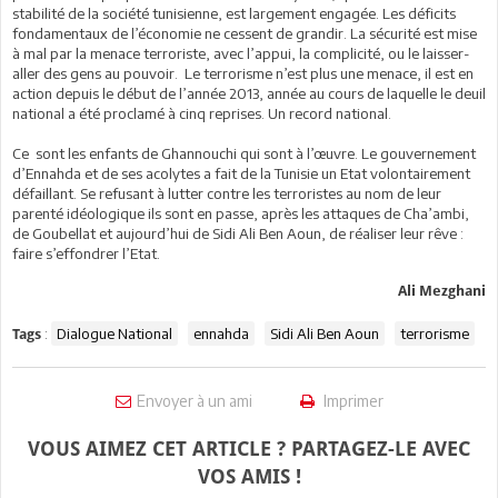
stabilité de la société tunisienne, est largement engagée. Les déficits
fondamentaux de l’économie ne cessent de grandir. La sécurité est mise
à mal par la menace terroriste, avec l’appui, la complicité, ou le laisser-
aller des gens au pouvoir. Le terrorisme n’est plus une menace, il est en
action depuis le début de l’année 2013, année au cours de laquelle le deuil
national a été proclamé à cinq reprises. Un record national.
Ce sont les enfants de Ghannouchi qui sont à l’œuvre. Le gouvernement
d’Ennahda et de ses acolytes a fait de la Tunisie un Etat volontairement
défaillant. Se refusant à lutter contre les terroristes au nom de leur
parenté idéologique ils sont en passe, après les attaques de Cha’ambi,
de Goubellat et aujourd’hui de Sidi Ali Ben Aoun, de réaliser leur rêve :
faire s’effondrer l’Etat.
Ali Mezghani
:
Dialogue National
ennahda
Sidi Ali Ben Aoun
terrorisme
Tags
Envoyer à un ami
Imprimer
VOUS AIMEZ CET ARTICLE ? PARTAGEZ-LE AVEC
VOS AMIS !