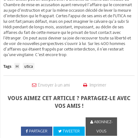
Chambre de mise en accusation ayant renvoyé l’affaire qui le concernait
au juge d’instruction et par la même occasion décidé de lever la mesure
d’interdiction qui le frappait. Certes l'appui de ses amis et de l'UTICA ne
lui ont fait jamais défaut, mais on peut imaginer le calvaire qu’a subi Si
Hédi pendant de longs mois, assistant, impuissant, au déclin de ses
affaires du fait de cette mesure qui le privait de tout contact avec
l’étranger. On peut aussi deviner sa joie de recouvrer toute sa liberté et
de voir de nouvelles perspectives s’ouvrir à lui. Sur les 400 hommes
d’affaires qui étaient frappés par cette interdiction, il n’en resterait
qu’une vingtaine. C’est encore trop.
:
H
utica
Tags
Envoyer à un ami
Imprimer
VOUS AIMEZ CET ARTICLE ? PARTAGEZ-LE AVEC
VOS AMIS !
ABONNEZ-
PARTAGER
TWEETER
VOUS