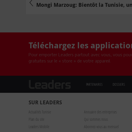
Mongi Marzoug: Bientôt la Tunisie, une
Téléchargez les applicati
Pour emporter Leaders partout avec vous, vous pouv
gratuites sur le « store » de votre appareil.
PARTENAIRES
DOSSIERS
SUR LEADERS
Actualités Tunisie
Annuaire des entreprises
Plan du site
Qui sommes nous
Leaders Mobile
Abonnez-vous au mensuel