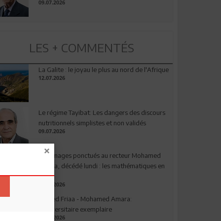
09.07.2026
LES + COMMENTÉS
La Galite : le joyau le plus au nord de l'Afrique
12.07.2026
Le régime Tayibat: Les dangers des discours
nutritionnels simplistes et non validés
09.07.2026
Hommages ponctués au recteur Mohamed
Amara, décédé lundi : les mathématiques en
deuil
03.08.2026
Ahmed Friaa - Mohamed Amara:
l’Universitaire exemplaire
04.08.2026