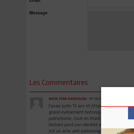
Email
Message
Les Commentaires
RAFIK SFAR-GANDOURA
- 07-10-2013 21:46
J'avais juste 13 ans et j'étais parmi les mil
grand événement historique. Ce fut pour mo
patriotisme, tout en étant un vrai témoigna
histoire perd son identité et toute notion d
est un acte anti-patriotrique. Ignorer le ci