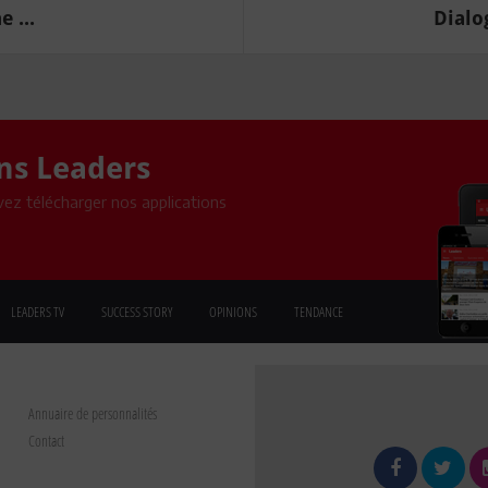
 ...
Dialog
ons Leaders
ez télécharger nos applications
LEADERS TV
SUCCESS STORY
OPINIONS
TENDANCE
Annuaire de personnalités
Contact