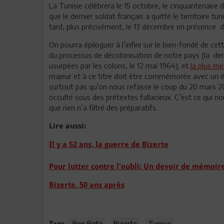
La Tunisie célèbrera le 15 octobre, le cinquantenaire 
que le dernier soldat français a quitté le territoire 
tard, plus précisément, le 13 décembre en présence d
On pourra épiloguer à l’infini sur le bien-fondé de ce
du processus de décolonisation de notre pays (la dern
usurpées par les colons, le 12 mai 1964), et
la plus me
majeur et à ce titre doit être commémorée avec un écl
surtout pas qu’on nous refasse le coup du 20 mars 20
occulté sous des prétextes fallacieux. C’est ce qui 
que rien n’a filtré des préparatifs.
Lire aussi:
Il y a 52 ans, la guerre de Bizerte
Pour lutter contre l'oubli: Un devoir de mémoir
Bizerte, 50 ans après
:
Ben Bella
Bizerte
Tunisie