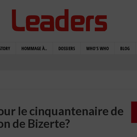
STORY
HOMMAGE À..
DOSSIERS
WHO'S WHO
BLOG
our le cinquantenaire de
on de Bizerte?