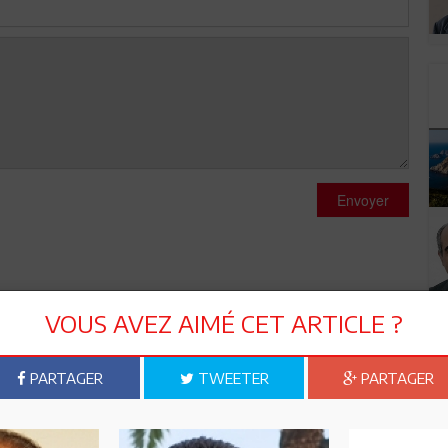
Envoyer
VOUS AVEZ AIMÉ CET ARTICLE ?
liers de Tunisiens venus de tous les coins du pays pour fêter un
i et tant d'autres jeunes tunisiens une grande leçon de
PARTAGER
TWEETER
PARTAGER
ge de l'histoire. Un pays qui ignore les grandes étapes de son
'union nationale. Ne pas fêter l'anniversaire de l'indépendance
nquantenaire de l'évacuation de Bizerte confirmerait une