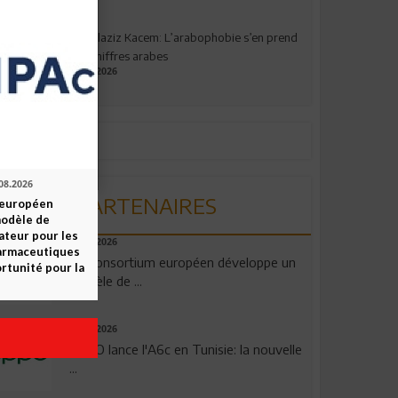
Abdelaziz Kacem: L’arabophobie s’en prend
aux chiffres arabes
09.07.2026
08.2026
PARTENAIRES
 européen
odèle de
ateur pour les
06.08.2026
armaceutiques
Un consortium européen développe un
ortunité pour la
modèle de ...
04.08.2026
OPPO lance l'A6c en Tunisie: la nouvelle
...