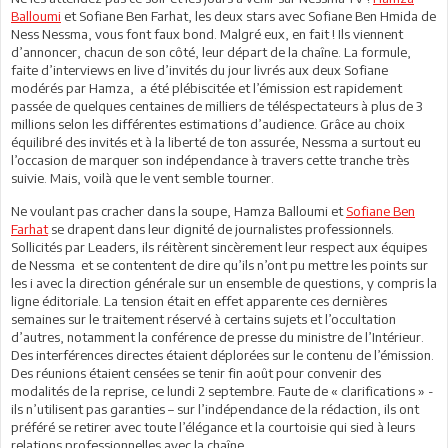
Balloumi
et Sofiane Ben Farhat, les deux stars avec Sofiane Ben Hmida de
Ness Nessma, vous font faux bond. Malgré eux, en fait ! Ils viennent
d’annoncer, chacun de son côté, leur départ de la chaîne. La formule,
faite d’interviews en live d’invités du jour livrés aux deux Sofiane
modérés par Hamza, a été plébiscitée et l’émission est rapidement
passée de quelques centaines de milliers de téléspectateurs à plus de 3
millions selon les différentes estimations d’audience. Grâce au choix
équilibré des invités et à la liberté de ton assurée, Nessma a surtout eu
l’occasion de marquer son indépendance à travers cette tranche très
suivie. Mais, voilà que le vent semble tourner.
Ne voulant pas cracher dans la soupe, Hamza Balloumi et
Sofiane Ben
Farhat
se drapent dans leur dignité de journalistes professionnels.
Sollicités par Leaders, ils réitèrent sincèrement leur respect aux équipes
de Nessma et se contentent de dire qu’ils n’ont pu mettre les points sur
les i avec la direction générale sur un ensemble de questions, y compris la
ligne éditoriale. La tension était en effet apparente ces dernières
semaines sur le traitement réservé à certains sujets et l’occultation
d’autres, notamment la conférence de presse du ministre de l’Intérieur.
Des interférences directes étaient déplorées sur le contenu de l’émission.
Des réunions étaient censées se tenir fin août pour convenir des
modalités de la reprise, ce lundi 2 septembre. Faute de « clarifications » -
ils n’utilisent pas garanties – sur l’indépendance de la rédaction, ils ont
préféré se retirer avec toute l’élégance et la courtoisie qui sied à leurs
relations professionnelles avec la chaîne.