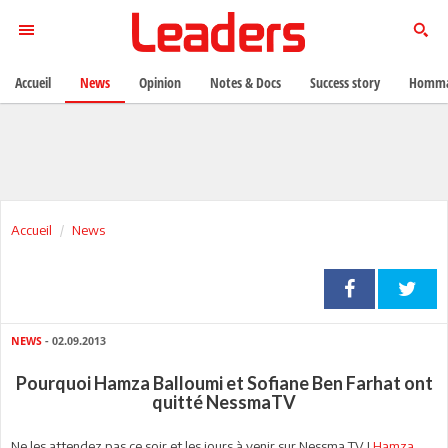
Accueil
News
Opinion
Notes & Docs
Success story
Homma
Accueil
News
NEWS
- 02.09.2013
Pourquoi Hamza Balloumi et Sofiane Ben Farhat ont
quitté NessmaTV
Ne les attendez pas ce soir et les jours à venir sur Nessma TV !
Hamza