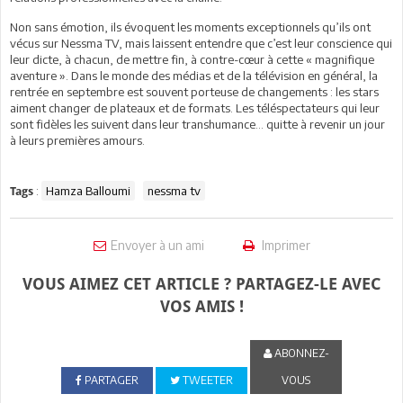
Non sans émotion, ils évoquent les moments exceptionnels qu’ils ont
vécus sur Nessma TV, mais laissent entendre que c’est leur conscience qui
leur dicte, à chacun, de mettre fin, à contre-cœur à cette « magnifique
aventure ». Dans le monde des médias et de la télévision en général, la
rentrée en septembre est souvent porteuse de changements : les stars
aiment changer de plateaux et de formats. Les téléspectateurs qui leur
sont fidèles les suivent dans leur transhumance… quitte à revenir un jour
à leurs premières amours.
:
Hamza Balloumi
nessma tv
Tags
Envoyer à un ami
Imprimer
VOUS AIMEZ CET ARTICLE ? PARTAGEZ-LE AVEC
VOS AMIS !
ABONNEZ-
PARTAGER
TWEETER
VOUS