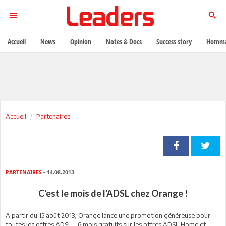
Accueil
News
Opinion
Notes & Docs
Success story
Homma
Accueil
Partenaires
PARTENAIRES
- 14.08.2013
C'est le mois de l'ADSL chez Orange !
A partir du 15 août 2013, Orange lance une promotion généreuse pour
toutes les offres ADSL : 6 mois gratuits sur les offres ADSL Home et