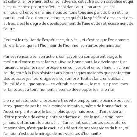
Et celle-ci, en premier, est un soi adverse, cet autre qu'on diabolise et qui
n'est que notre propre reflet, le soi dans autrui ou autrui en soi.
En nous, dit encore ma mie, nous portons tous une part du bien et une
part du mal. Ce qui nous distingue, ce qui fait la spécificité des uns et des
autres, c'est le degré de développement de l'une et de rétrécissement de
l'autre.
Ceci est le résultat de l'expérience, du vécu; et c'est ce que l'on nomme
libre arbitre, qui fait l'honneur de l'homme, son autodétermination.
Par ses rencontres, son action, son savoir ou son apprentissage, le
meilleur d'entre mes enfants cultive sa bonne part, la développant, en
faisant une plante rare, prospère en son corps et en son âme, un chêne
solide, tout à la fois résistant aux bourrasques malignes que protecteur
des pousses jeunes réfugiées à son ombre. Tout autant, en oubliant
l'humilité de l'ignorance — ce véritable savoir —, le meilleur parmi mes
enfants peut à tout moment laisser se développer le mal en lui.
Lierre néfaste, celui-ci prospère très vite, empêchant le bien de pousser,
intoxiquant de ses baies la moindre initiative, même de bonne facture.
Aussi, en plante rare, le bien a plus que jamais besoin d'entretien afin
d'être protégé de cette plante prédatrice qu'est le mal, ne mourant
jamais, s'attachant toujours à lui. Car le mal, sous toutes ses coutures
imaginables, n'est que le cactus du désert de nos vies vides du bien, où
l'amour n'est que le mirage de nos velléités d'humanité.