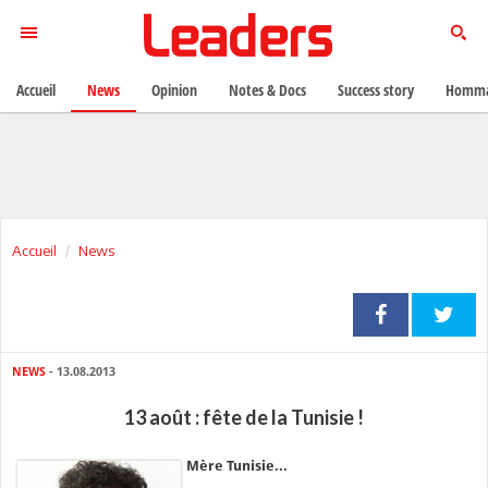
Accueil
News
Opinion
Notes & Docs
Success story
Homma
Accueil
News
NEWS
- 13.08.2013
13 août : fête de la Tunisie !
Mère Tunisie...