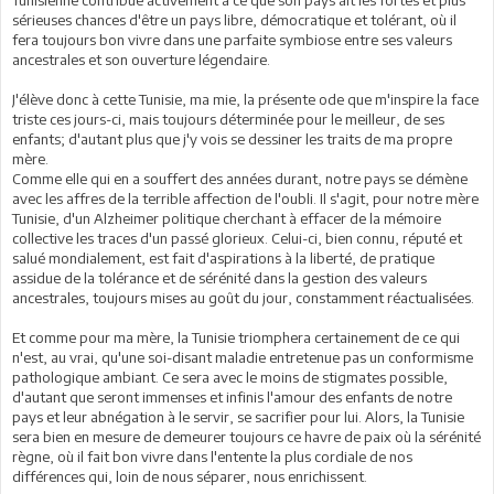
Tunisienne contribue activement à ce que son pays ait les fortes et plus
sérieuses chances d'être un pays libre, démocratique et tolérant, où il
fera toujours bon vivre dans une parfaite symbiose entre ses valeurs
ancestrales et son ouverture légendaire.
J'élève donc à cette Tunisie, ma mie, la présente ode que m'inspire la face
triste ces jours-ci, mais toujours déterminée pour le meilleur, de ses
enfants; d'autant plus que j'y vois se dessiner les traits de ma propre
mère.
Comme elle qui en a souffert des années durant, notre pays se démène
avec les affres de la terrible affection de l'oubli. Il s'agit, pour notre mère
Tunisie, d'un Alzheimer politique cherchant à effacer de la mémoire
collective les traces d'un passé glorieux. Celui-ci, bien connu, réputé et
salué mondialement, est fait d'aspirations à la liberté, de pratique
assidue de la tolérance et de sérénité dans la gestion des valeurs
ancestrales, toujours mises au goût du jour, constamment réactualisées.
Et comme pour ma mère, la Tunisie triomphera certainement de ce qui
n'est, au vrai, qu'une soi-disant maladie entretenue pas un conformisme
pathologique ambiant. Ce sera avec le moins de stigmates possible,
d'autant que seront immenses et infinis l'amour des enfants de notre
pays et leur abnégation à le servir, se sacrifier pour lui. Alors, la Tunisie
sera bien en mesure de demeurer toujours ce havre de paix où la sérénité
règne, où il fait bon vivre dans l'entente la plus cordiale de nos
différences qui, loin de nous séparer, nous enrichissent.