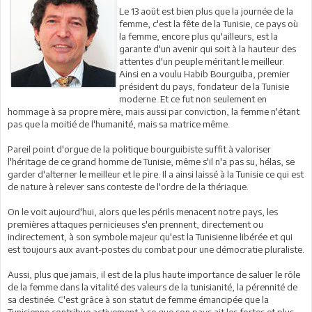
Le 13 août est bien plus que la journée de la
femme, c'est la fête de la Tunisie, ce pays où
la femme, encore plus qu'ailleurs, est la
garante d'un avenir qui soit à la hauteur des
attentes d'un peuple méritant le meilleur.
Ainsi en a voulu Habib Bourguiba, premier
président du pays, fondateur de la Tunisie
moderne. Et ce fut non seulement en
hommage à sa propre mère, mais aussi par conviction, la femme n'étant
pas que la moitié de l'humanité, mais sa matrice même.
Pareil point d'orgue de la politique bourguibiste suffit à valoriser
l'héritage de ce grand homme de Tunisie, même s'il n'a pas su, hélas, se
garder d'alterner le meilleur et le pire. Il a ainsi laissé à la Tunisie ce qui est
de nature à relever sans conteste de l'ordre de la thériaque.
On le voit aujourd'hui, alors que les périls menacent notre pays, les
premières attaques pernicieuses s'en prennent, directement ou
indirectement, à son symbole majeur qu'est la Tunisienne libérée et qui
est toujours aux avant-postes du combat pour une démocratie pluraliste.
Aussi, plus que jamais, il est de la plus haute importance de saluer le rôle
de la femme dans la vitalité des valeurs de la tunisianité, la pérennité de
sa destinée. C'est grâce à son statut de femme émancipée que la