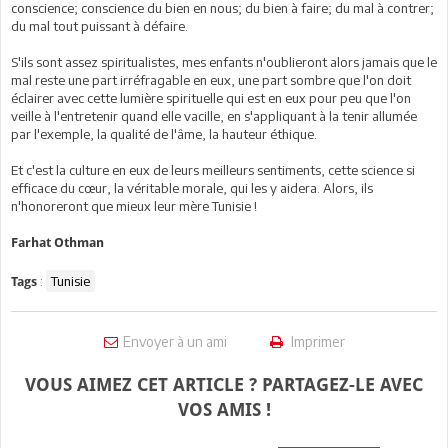
conscience; conscience du bien en nous; du bien à faire; du mal à contrer;
du mal tout puissant à défaire.
S'ils sont assez spiritualistes, mes enfants n'oublieront alors jamais que le
mal reste une part irréfragable en eux, une part sombre que l'on doit
éclairer avec cette lumière spirituelle qui est en eux pour peu que l'on
veille à l'entretenir quand elle vacille, en s'appliquant à la tenir allumée
par l'exemple, la qualité de l'âme, la hauteur éthique.
Et c'est la culture en eux de leurs meilleurs sentiments, cette science si
efficace du cœur, la véritable morale, qui les y aidera. Alors, ils
n'honoreront que mieux leur mère Tunisie !
Farhat Othman
:
Tunisie
Tags
Envoyer à un ami
Imprimer
VOUS AIMEZ CET ARTICLE ? PARTAGEZ-LE AVEC
VOS AMIS !