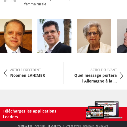
femme rurale
ARTICLE PRÉCÉDENT
ARTICLE SUIVANT
Noomen LAHIMER
Quel message portera
l'Allemagne à la ...
Téléchargez les applications
Leaders
PARTENAIRES
DOSSIERS
LEADERS TV
SUCCESS STORY
OPINIONS
TENDANCE