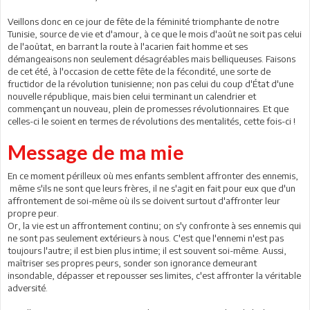
Veillons donc en ce jour de fête de la féminité triomphante de notre
Tunisie, source de vie et d'amour, à ce que le mois d'août ne soit pas celui
de l'aoûtat, en barrant la route à l'acarien fait homme et ses
démangeaisons non seulement désagréables mais belliqueuses. Faisons
de cet été, à l'occasion de cette fête de la fécondité, une sorte de
fructidor de la révolution tunisienne; non pas celui du coup d'État d'une
nouvelle république, mais bien celui terminant un calendrier et
commençant un nouveau, plein de promesses révolutionnaires. Et que
celles-ci le soient en termes de révolutions des mentalités, cette fois-ci !
Message de ma mie
En ce moment périlleux où mes enfants semblent affronter des ennemis,
même s'ils ne sont que leurs frères, il ne s'agit en fait pour eux que d'un
affrontement de soi-même où ils se doivent surtout d'affronter leur
propre peur.
Or, la vie est un affrontement continu; on s'y confronte à ses ennemis qui
ne sont pas seulement extérieurs à nous. C'est que l'ennemi n'est pas
toujours l'autre; il est bien plus intime; il est souvent soi-même. Aussi,
maîtriser ses propres peurs, sonder son ignorance demeurant
insondable, dépasser et repousser ses limites, c'est affronter la véritable
adversité.