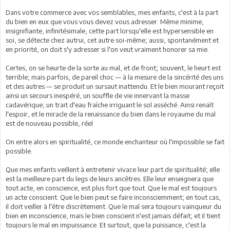
Dans votre commerce avec vos semblables, mes enfants, c'est à la part
du bien en eux que vous vous devez vous adresser. Même minime,
insignifiante, infinitésimale, cette part lorsqu'elle est hypersensible en
soi, se détecte chez autrui, cet autre soi-même; aussi, spontanément et
en priorité, on doit s'y adresser si l'on veut vraiment honorer sa mie.
Certes, on se heurte de la sorte au mal, et de front; souvent, le heurt est
terrible; mais parfois, de pareil choc — à la mesure de la sincérité des uns
et des autres — se produit un sursaut inattendu. Et le bien mourant reçoit
ainsi un secours inespéré, un souffle de vie innervant la masse
cadavérique; un trait d'eau fraîche irriguant le sol asséché. Ainsi renaît
l'espoir, et le miracle de la renaissance du bien dans le royaume du mal
est de nouveau possible, réel
On entre alors en spiritualité, ce monde enchanteur où l'impossible se fait
possible.
Que mes enfants veillent à entretenir vivace leur part de spiritualité; elle
est la meilleure part du legs de leurs ancêtres. Elle leur enseignera que
tout acte, en conscience, est plus fort que tout. Que le mal est toujours
un acte conscient. Que le bien peut se faire inconsciemment; en tout cas,
il doit veiller à l'être discrètement. Que le mal sera toujours vainqueur du
bien en inconscience, mais le bien conscient n'est jamais défait; et il tient
toujours le mal en impuissance. Et surtout, que la puissance, c'est la