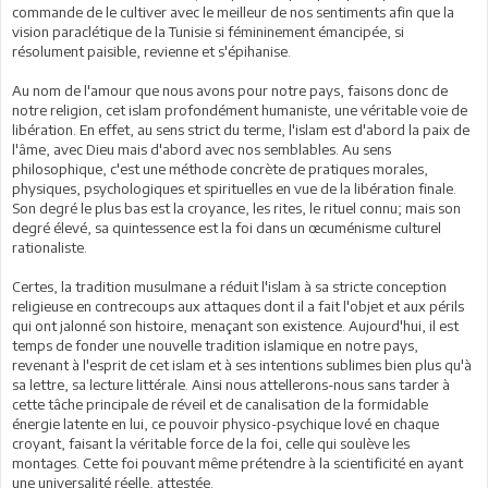
commande de le cultiver avec le meilleur de nos sentiments afin que la
vision paraclétique de la Tunisie si fémininement émancipée, si
résolument paisible, revienne et s'épihanise.
Au nom de l'amour que nous avons pour notre pays, faisons donc de
notre religion, cet islam profondément humaniste, une véritable voie de
libération. En effet, au sens strict du terme, l'islam est d'abord la paix de
l'âme, avec Dieu mais d'abord avec nos semblables. Au sens
philosophique, c'est une méthode concrète de pratiques morales,
physiques, psychologiques et spirituelles en vue de la libération finale.
Son degré le plus bas est la croyance, les rites, le rituel connu; mais son
degré élevé, sa quintessence est la foi dans un œcuménisme culturel
rationaliste.
Certes, la tradition musulmane a réduit l'islam à sa stricte conception
religieuse en contrecoups aux attaques dont il a fait l'objet et aux périls
qui ont jalonné son histoire, menaçant son existence. Aujourd'hui, il est
temps de fonder une nouvelle tradition islamique en notre pays,
revenant à l'esprit de cet islam et à ses intentions sublimes bien plus qu'à
sa lettre, sa lecture littérale. Ainsi nous attellerons-nous sans tarder à
cette tâche principale de réveil et de canalisation de la formidable
énergie latente en lui, ce pouvoir physico-psychique lové en chaque
croyant, faisant la véritable force de la foi, celle qui soulève les
montages. Cette foi pouvant même prétendre à la scientificité en ayant
une universalité réelle, attestée.