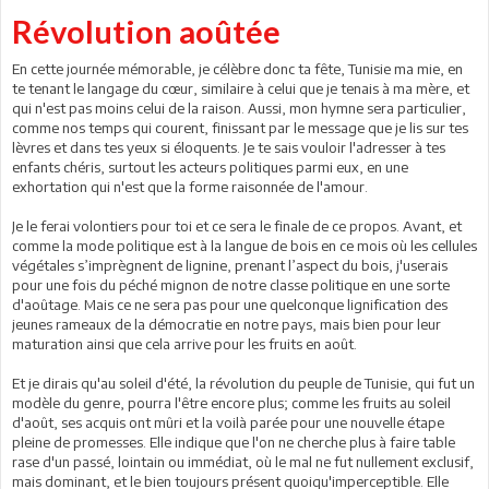
Révolution aoûtée
En cette journée mémorable, je célèbre donc ta fête, Tunisie ma mie, en
te tenant le langage du cœur, similaire à celui que je tenais à ma mère, et
qui n'est pas moins celui de la raison. Aussi, mon hymne sera particulier,
comme nos temps qui courent, finissant par le message que je lis sur tes
lèvres et dans tes yeux si éloquents. Je te sais vouloir l'adresser à tes
enfants chéris, surtout les acteurs politiques parmi eux, en une
exhortation qui n'est que la forme raisonnée de l'amour.
Je le ferai volontiers pour toi et ce sera le finale de ce propos. Avant, et
comme la mode politique est à la langue de bois en ce mois où les cellules
végétales s’imprègnent de lignine, prenant l’aspect du bois, j'userais
pour une fois du péché mignon de notre classe politique en une sorte
d'aoûtage. Mais ce ne sera pas pour une quelconque lignification des
jeunes rameaux de la démocratie en notre pays, mais bien pour leur
maturation ainsi que cela arrive pour les fruits en août.
Et je dirais qu'au soleil d'été, la révolution du peuple de Tunisie, qui fut un
modèle du genre, pourra l'être encore plus; comme les fruits au soleil
d'août, ses acquis ont mûri et la voilà parée pour une nouvelle étape
pleine de promesses. Elle indique que l'on ne cherche plus à faire table
rase d'un passé, lointain ou immédiat, où le mal ne fut nullement exclusif,
mais dominant, et le bien toujours présent quoiqu'imperceptible. Elle