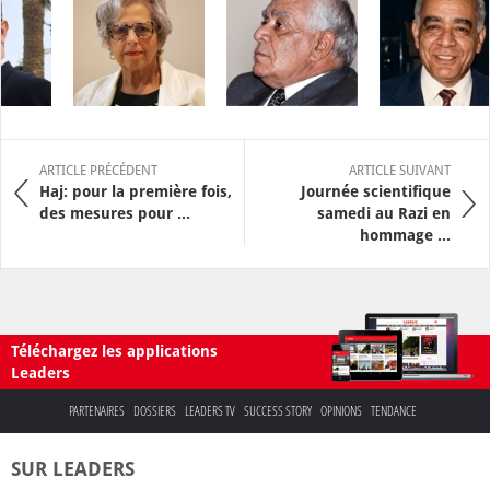
ARTICLE PRÉCÉDENT
ARTICLE SUIVANT
Haj: pour la première fois,
Journée scientifique
des mesures pour ...
samedi au Razi en
hommage ...
Téléchargez les applications
Leaders
PARTENAIRES
DOSSIERS
LEADERS TV
SUCCESS STORY
OPINIONS
TENDANCE
SUR LEADERS