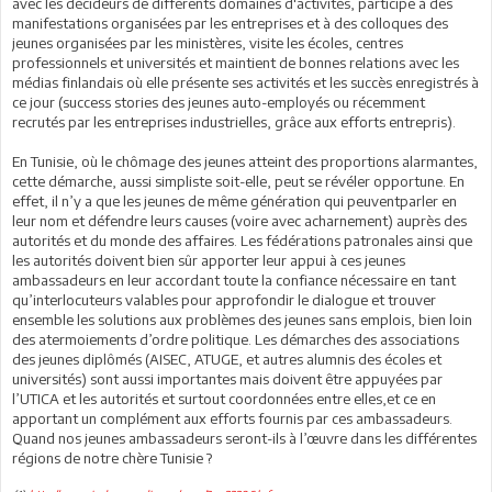
avec les décideurs de différents domaines d'activités, participe à des
manifestations organisées par les entreprises et à des colloques des
jeunes organisées par les ministères, visite les écoles, centres
professionnels et universités et maintient de bonnes relations avec les
médias finlandais où elle présente ses activités et les succès enregistrés à
ce jour (success stories des jeunes auto-employés ou récemment
recrutés par les entreprises industrielles, grâce aux efforts entrepris).
En Tunisie, où le chômage des jeunes atteint des proportions alarmantes,
cette démarche, aussi simpliste soit-elle, peut se révéler opportune. En
effet, il n’y a que les jeunes de même génération qui peuventparler en
leur nom et défendre leurs causes (voire avec acharnement) auprès des
autorités et du monde des affaires. Les fédérations patronales ainsi que
les autorités doivent bien sûr apporter leur appui à ces jeunes
ambassadeurs en leur accordant toute la confiance nécessaire en tant
qu’interlocuteurs valables pour approfondir le dialogue et trouver
ensemble les solutions aux problèmes des jeunes sans emplois, bien loin
des atermoiements d’ordre politique. Les démarches des associations
des jeunes diplômés (AISEC, ATUGE, et autres alumnis des écoles et
universités) sont aussi importantes mais doivent être appuyées par
l’UTICA et les autorités et surtout coordonnées entre elles,et ce en
apportant un complément aux efforts fournis par ces ambassadeurs.
Quand nos jeunes ambassadeurs seront-ils à l’œuvre dans les différentes
régions de notre chère Tunisie ?