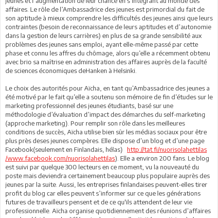
jeunes et l’augmentation de leur chance en s’intégrant au monde des
affaires. Le rôle de l’Ambassadrice des jeunes est primordial du fait de
son aptitude à mieux comprendre les difficultés des jeunes ainsi que leurs
contraintes (besoin de reconnaissance de leurs aptitudes et d’autonomie
dans la gestion de leurs carrières) en plus de sa grande sensibilité aux
problèmes des jeunes sans emploi, ayant elle-même passé par cette
phase et connu les affres du chômage, alors qu’elle a récemment obtenu
avec brio sa maîtrise en administration des affaires auprès de la faculté
de sciences économiques deHanken à Helsinki.
Le choix des autorités pour Aïcha, en tant qu’Ambassadrice des jeunes a
été motivé par le fait qu’elle a soutenu son mémoire de fin d’études sur le
marketing professionnel des jeunes étudiants, basé sur une
méthodologie d’évaluation d’impact des démarches du self-marketing
(approche marketing). Pour remplir son rôle dans les meilleures
conditions de succès, Aïcha utilise bien sûr les médias sociaux pour être
plus près deses jeunes compères. Elle dispose d’un blog et d’une page
Facebook(seulement en Finlandais, hélas)
http://tat.fi/nuorisolahettilas
/www.facebook.com/nuorisolahettilas
). Elle a environ 200 fans. Le blog
est suivi par quelque 300 lecteurs en ce moment, vu la nouveauté du
poste mais deviendra certainement beaucoup plus populaire auprès des
jeunes par la suite. Aussi, les entreprises finlandaises peuvent-elles tirer
profit du blog car elles peuvent s’informer sur ce que les générations
futures de travailleurs pensent et de ce qu'ils attendent de leur vie
professionnelle. Aïcha organise quotidiennement des réunions d’affaires