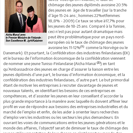
chômage des jeunes diplômés avoisine 20.5%
des jeunes en âge de travailler (sur la tranche
d’âge 15-24 ans ; hommes:22%etfemmes:
18,8% - 2009).Ce taux se situe à17,7% pour
les jeunes de 18-25 ans. Comparé à la Tunisie,
ceci n’est pas pour autant dramatique mais
peut être problématique pour un pays nord-
européen où le taux de chômage des jeunes
(1)
avoisine les 11-12%
comme la Norvège ou le
Danemark). Et pourtant, la Confédération des industries finlandaises (EK)
et le bureau de l’information économique de la confédération viennent
(2)
de nommer une jeune Tuniso-Finlandaise (Aïcha Manaï
) en tant
qu’Ambassadrice des jeunes en charge d’assurer la liaison entre les
jeunes diplômés d’une part, le bureau d’information économique, et la
confédération des industries finlandaises, d’autre part. Le but primordial
étant de motiver les entreprises à recruter davantage de jeunes et
nouveaux talents, en identifiant les besoins de ces entreprises en
compétences, et d’assister les jeunes en leur conseillant d’accorder la
plus grande importance à la manière avec laquelle ils doivent affiner leur
profil en vue de répondre aux besoins des entreprises industrielles et du
marché de l’emploi et enfin, de les aider à orienter leurs recherches
d’emploi vers les industries ou les secteurs les plus demandeurs. En
ouvrant les voies de communications entre les jeunes générations et le
monde des affaires, l’objectif serait de diminuer le taux de chômage des