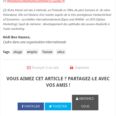
(1)
http://www.indexmundi.com/map/?v=2229&l=fr
(2) Aïcha Manaï est née à Helsinki, en Finlande en 1984, de père tunisien et de mère
finlandaise. Elle est titulaire d’un master auprès de la très prestigieuse HankenSchool
of Economics- accréditée internationalement (Equis and AMBA)- en 2011 (Option
Marketing). Sujet de mémoire : développement des aptitudes des jeunes étudiants à
l’auto-marketing
Hédi Ben Hassen,
Cadre dans une organisation internationale
:
atuge
emploi
Tunisie
utica
Tags
Envoyer à un ami
Imprimer
VOUS AIMEZ CET ARTICLE ? PARTAGEZ-LE AVEC
VOS AMIS !
ABONNEZ-
PARTAGER
TWEETER
VOUS