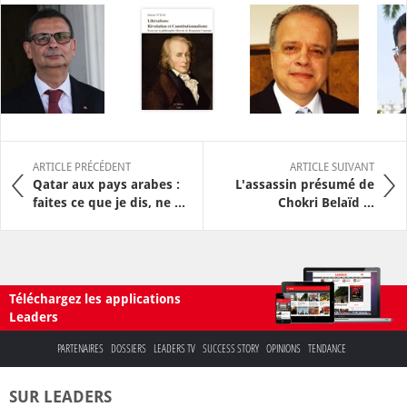
ARTICLE PRÉCÉDENT
ARTICLE SUIVANT
Qatar aux pays arabes :
L'assassin présumé de
faites ce que je dis, ne ...
Chokri Belaïd ...
Téléchargez les applications
Leaders
PARTENAIRES
DOSSIERS
LEADERS TV
SUCCESS STORY
OPINIONS
TENDANCE
SUR LEADERS