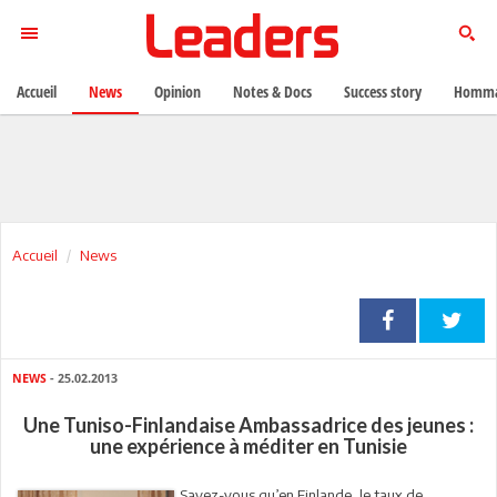
Accueil
News
Opinion
Notes & Docs
Success story
Homma
Accueil
News
NEWS
- 25.02.2013
Une Tuniso-Finlandaise Ambassadrice des jeunes :
une expérience à méditer en Tunisie
Savez-vous qu’en Finlande, le taux de