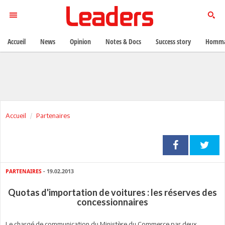
Accueil
News
Opinion
Notes & Docs
Success story
Homma
Accueil
Partenaires
PARTENAIRES
- 19.02.2013
Quotas d'importation de voitures : les réserves des
concessionnaires
Le chargé de communication du Ministère du Commerce par deux