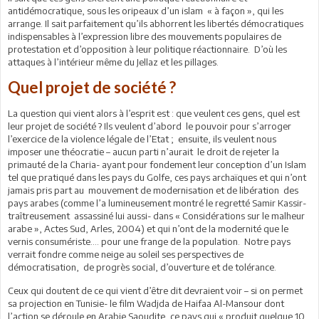
antidémocratique, sous les oripeaux d’un islam « à façon », qui les
arrange. Il sait parfaitement qu’ils abhorrent les libertés démocratiques
indispensables à l’expression libre des mouvements populaires de
protestation et d’opposition à leur politique réactionnaire. D’où les
attaques à l’intérieur même du Jellaz et les pillages.
Quel projet de société ?
La question qui vient alors à l’esprit est : que veulent ces gens, quel est
leur projet de société ? Ils veulent d’abord le pouvoir pour s’arroger
l’exercice de la violence légale de l’Etat ; ensuite, ils veulent nous
imposer une théocratie – aucun parti n’aurait le droit de rejeter la
primauté de la Charia- ayant pour fondement leur conception d’un Islam
tel que pratiqué dans les pays du Golfe, ces pays archaïques et qui n’ont
jamais pris part au mouvement de modernisation et de libération des
pays arabes (comme l’a lumineusement montré le regretté Samir Kassir-
traîtreusement assassiné lui aussi- dans « Considérations sur le malheur
arabe », Actes Sud, Arles, 2004) et qui n’ont de la modernité que le
vernis consumériste…. pour une frange de la population. Notre pays
verrait fondre comme neige au soleil ses perspectives de
démocratisation, de progrès social, d’ouverture et de tolérance.
Ceux qui doutent de ce qui vient d’être dit devraient voir – si on permet
sa projection en Tunisie- le film Wadjda de Haifaa Al-Mansour dont
l’action se déroule en Arabie Saoudite, ce pays qui « produit quelque 10