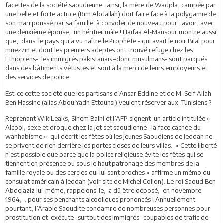
facettes de la société saoudienne : ainsi, la mère de Wadjda, campée par
une belle et forte actrice (Rim Abdallah) doit faire face à la polygamie de
son mari poussé par sa famille à convoler de nouveau pour…avoir, avec
une deuxième épouse, un héritier mâle ! Haifaa Al-Mansour montre aussi
que, dans le pays qui a vu naître le Prophète - qui avait le noir Bilal pour
muezzin et dont les premiers adeptes ont trouvé refuge chez les
Ethiopiens- les immigrés pakistanais –donc musulmans- sont parqués
dans des bâtiments vétustes et sont à la merci de leurs employeurs et
des services de police.
Est-ce cette société que les partisans d’Ansar Eddine et de M. Seif Allah
Ben Hassine (alias Abou Yadh Ettounsi) veulent réserver aux Tunisiens ?
Reprenant WikiLeaks, Sihem Balhi et l’AFP signent un article intitulée «
Alcool, sexe et drogue chez la jet set saoudienne : la face cachée du
wahhabisme » qui décrit les fêtes où les jeunes Saoudiens de Jeddah ne
se privent de rien derrière les portes closes de leurs villas. « Cette liberté
n’est possible que parce que la police religieuse évite les fêtes qui se
tiennent en présence ou sous le haut patronage des membres de la
famille royale ou des cercles qui lui sont proches » affirme un mémo du
consulat américain à Jeddah (voir site de Michel Collon). Le roi Saoud Ben
Abdelaziz lui-même, rappelons-le, a dû être déposé, en novembre
1964, …pour ses penchants alcooliques prononcés ! Annuellement
pourtant, l’Arabie Saoudite condamne de nombreuses personnes pour
prostitution et exécute -surtout des immigrés- coupables de trafic de