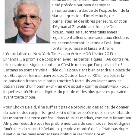
a été précédé par bien des signes
annonciateurs : attaque de l’exposition de la
Marsa, agression d’intellectuels, de
journalistes et des libres penseurs, onction
d’Ayman al Zawahiri aux fous de Dieu
locaux…mais les autorités tunisiennes
regardaient ailleurs, pensaient aux élections
en se remémorant, la larme à l’œil leur
lointaine jeunesse et laissaient faire.
L’éditorialiste du New York Times a pu écrire le 08 février 2013: «
Ennahda…. a promis de coopérer avec les partis laïques…. Au contraire,
elle envoie des signaux confus. » C’est le moins que l’on puisse dire !
Certains en sont arrivés à l’idée qu’ils pouvaient bien prendre la place de
cet Etat que ni les manœuvres des Occidentaux au XIXème siècle ni la
colonisation française n’ont pu mettre à terre. Ils voulaient aussi se
débarrasser d’un homme –d’ « un être social » comme disait Marx - pour
lequel les intérêts et la dignité du peuple et des plus pauvres passaient
avant toute chose.
Pour Chokri Belaïd, il ne suffisait pas de prodiguer des soins, de donner
du pain et des conjoints –gestes si « désintéressés » que l’on se hâtait de
les montrer à la terre entière, dans tous les médias, comme le faisait Ben
Ali- pour résoudre tous les problèmes. Lors de ces imposantes et dignes
funérailles du regretté Belaïd, ce peuple a montré qu’il n’était pas dupe :
il sait que ces gens exercent une politique réactionnaire et