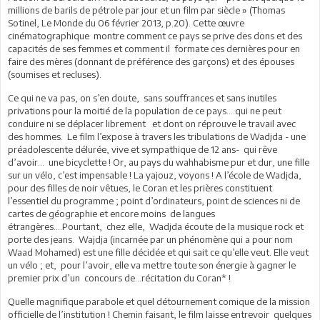
millions de barils de pétrole par jour et un film par siècle » (Thomas
Sotinel, Le Monde du 06 février 2013, p.20). Cette œuvre
cinématographique montre comment ce pays se prive des dons et des
capacités de ses femmes et comment il formate ces dernières pour en
faire des mères (donnant de préférence des garçons) et des épouses
(soumises et recluses).
Ce qui ne va pas, on s’en doute, sans souffrances et sans inutiles
privations pour la moitié de la population de ce pays….qui ne peut
conduire ni se déplacer librement et dont on réprouve le travail avec
des hommes. Le film l’expose à travers les tribulations de Wadjda - une
préadolescente délurée, vive et sympathique de 12 ans- qui rêve
d’avoir… une bicyclette ! Or, au pays du wahhabisme pur et dur, une fille
sur un vélo, c’est impensable ! La yajouz, voyons ! A l’école de Wadjda,
pour des filles de noir vêtues, le Coran et les prières constituent
l’essentiel du programme ; point d’ordinateurs, point de sciences ni de
cartes de géographie et encore moins de langues
étrangères….Pourtant, chez elle, Wadjda écoute de la musique rock et
porte des jeans. Wajdja (incarnée par un phénomène qui a pour nom
Waad Mohamed) est une fille décidée et qui sait ce qu’elle veut. Elle veut
un vélo ; et, pour l’avoir, elle va mettre toute son énergie à gagner le
premier prix d’un concours de…récitation du Coran* !
Quelle magnifique parabole et quel détournement comique de la mission
officielle de l’institution ! Chemin faisant, le film laisse entrevoir quelques