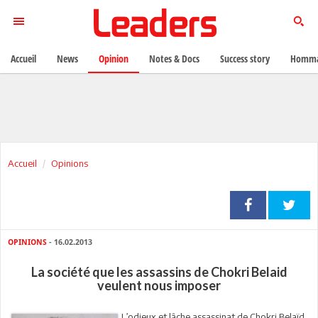
Accueil
News
Opinion
Notes & Docs
Success story
Homma
Accueil
Opinions
OPINIONS
- 16.02.2013
La société que les assassins de Chokri Belaid
veulent nous imposer
L’odieux et lâche assassinat de Chokri Belaïd