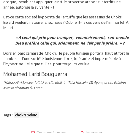
drogue, semblant appliquer ainsi le proverbe arabe : « Interdit une
année, autorisé la suivante » !
Est-ce cette société hypocrite de Tartuffe que les assassins de Chokri
Belaïd veulent instaurer chez nous ? Oublient-ils ces vers de l’immortel Al
Maari :
« A celui qui prie pour tromper, volontairement, son monde
Dieu préfère celui qui, sciemment, ne fait pas la prière. » ?
Dors en paix camarade Chokri, le peuple tunisien portera haut et fort le
flambeau d’une société tunisienne libre, tolérante et imperméable à
l’hypocrisie. Telle que tu l’as pour toujours voulue.
Mohamed Larbi Bouguerra
*Haifaa Al –Mansour fait ici un clin d’œil à Taha Hussein (El Ayam) et ses déboires
avec la récitation du Coran.
:
chokri belaid
Tags
Envoyer à un ami
Imprimer