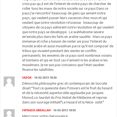
crois pas qu,il est de l'interet de notre pays de chercher de
coller tous les maux de notre societe sur ce pays Dans ce
pays j'ai rencontre' beaucoup de gens qui aiment notre
pays, qui veulent passer leurs vacances chez nous et qui
veulent que notre revolution re'ussisse . beaucoup de
citoyens de ce pays admirent notre revolution et qui veulent
que notre pays se developpe . Le wahhabisme severe
en'existe plus dans les faits en arabie saudite . Mais ce pays
immense et riche a besoin de rester uni pour l'interet du
monde arabe et aussi musulman parce qu'il est compose' de
tribus qui vivaient pendant des siecles en conflits
permanents. les ennemis de ce pays sont nombreux voisins
et lointains et qui en tout cas n'aiment ni les arabes ni les
musulmans. Je ne suis pas convaincu que l'etat saudien
finance les salafistes.
SADOK
- 16-02-2013 18:26
Démocrite,philosophe grec et contemporain de Socrate
disait:"Tout ce quiexiste dans l'Univers est le fruit du hasard
et de la nécessité,superbe idée applaudie par Jacques
Monod,co-lauréat du Prix Nobel de Médecine et reprise
dans son ouvrage intitulé"Le Hasard et la Néce- ssité."
FATNASSI ABDALLAH
- 16-02-2013 18:50
Merci pour votre clairvoyance.