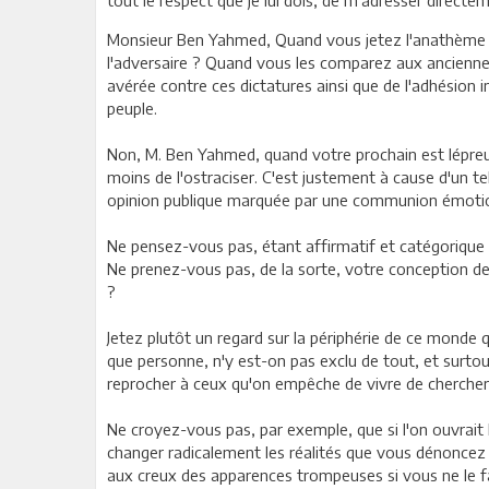
tout le respect que je lui dois, de m'adresser directem
Monsieur Ben Yahmed, Quand vous jetez l'anathème s
l'adversaire ? Quand vous les comparez aux anciennes
avérée contre ces dictatures ainsi que de l'adhésion i
peuple.
Non, M. Ben Yahmed, quand votre prochain est lépreux,
moins de l'ostraciser. C'est justement à cause d'un te
opinion publique marquée par une communion émotionn
Ne pensez-vous pas, étant affirmatif et catégoriqu
Ne prenez-vous pas, de la sorte, votre conception de
?
Jetez plutôt un regard sur la périphérie de ce monde 
que personne, n'y est-on pas exclu de tout, et surtou
reprocher à ceux qu'on empêche de vivre de chercher 
Ne croyez-vous pas, par exemple, que si l'on ouvrait
changer radicalement les réalités que vous dénoncez 
aux creux des apparences trompeuses si vous ne le fa