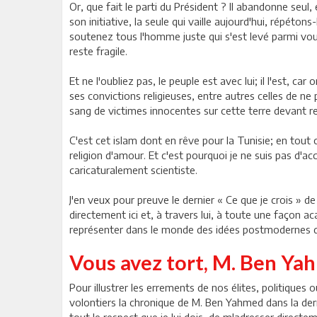
Or, que fait le parti du Président ? Il abandonne seul, 
son initiative, la seule qui vaille aujourd'hui, répéto
soutenez tous l'homme juste qui s'est levé parmi vous;
reste fragile.
Et ne l'oubliez pas, le peuple est avec lui; il l'est, 
ses convictions religieuses, entre autres celles de ne 
sang de victimes innocentes sur cette terre devant res
C'est cet islam dont en rêve pour la Tunisie; en tout c
religion d'amour. Et c'est pourquoi je ne suis pas d'a
caricaturalement scientiste.
J'en veux pour preuve le dernier « Ce que je crois »
directement ici et, à travers lui, à toute une façon a
représenter dans le monde des idées postmodernes d'
Vous avez tort, M. Ben Ya
Pour illustrer les errements de nos élites, politiques 
volontiers la chronique de M. Ben Yahmed dans la dern