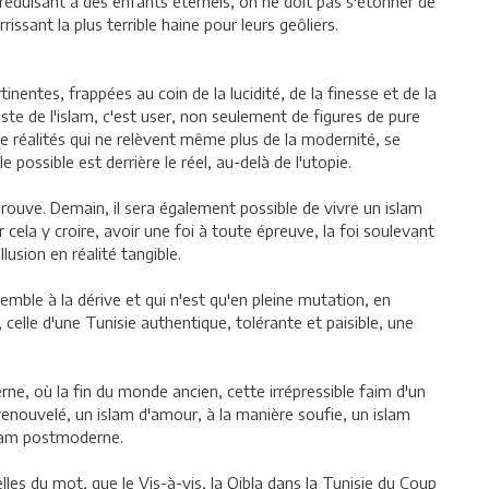
éduisant à des enfants éternels, on ne doit pas s'étonner de
ssant la plus terrible haine pour leurs geôliers.
nentes, frappées au coin de la lucidité, de la finesse et de la
te de l'islam, c'est user, non seulement de figures de pure
de réalités qui ne relèvent même plus de la modernité, se
possible est derrière le réel, au-delà de l'utopie.
e prouve. Demain, il sera également possible de vivre un islam
 cela y croire, avoir une foi à toute épreuve, la foi soulevant
lusion en réalité tangible.
emble à la dérive et qui n'est qu'en pleine mutation, en
 celle d'une Tunisie authentique, tolérante et paisible, une
ne, où la fin du monde ancien, cette irrépressible faim d'un
renouvelé, un islam d'amour, à la manière soufie, un islam
slam postmoderne.
elles du mot, que le Vis-à-vis, la Qibla dans la Tunisie du Coup