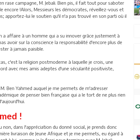
en rase campagne, M. Jebali. Bien pis, il fait tout pour saboter
ns-le encore !Alors, Messieurs les démocrates, réveillez-vous et
 apportez-lui le soutien qu'il n'a pas trouvé en son parti où il
car on a affaire à un homme qui a su innover grâce justement à
pas avoir sur la conscience la responsabilité d'encore plus de
ter à jamais paisible.
as, c'est la religion postmoderne à laquelle je crois, une
ccord avec mes amis adeptes d'une sécularité positiviste,
 de M. Ben Yahmed auquel je me permets de m'adresser
cadémique de penser bien française qui a le tort de ne plus rien
aujourd'hui.
hmed !
ou non, dans l'appréciation du donné social, je prends donc
ière livraison de Jeune Afrique et je me permets, eu égard à