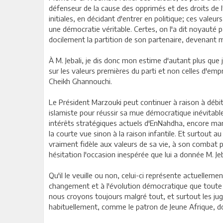
défenseur de la cause des opprimés et des droits de l
initiales, en décidant d'entrer en politique; ces val
une démocratie véritable. Certes, on l'a dit noyauté p
docilement la partition de son partenaire, devenant 
À M. Jebali, je dis donc mon estime d'autant plus que 
sur les valeurs premières du parti et non celles d'empr
Cheikh Ghannouchi.
Le Président Marzouki peut continuer à raison à débit
islamiste pour réussir sa mue démocratique inévitable
intérêts stratégiques actuels d'EnNahdha, encore mar
la courte vue sinon à la raison infantile. Et surtout a
vraiment fidèle aux valeurs de sa vie, à son combat p
hésitation l'occasion inespérée que lui a donnée M. Jeb
Qu'il le veuille ou non, celui-ci représente actuellemen
changement et à l'évolution démocratique que toute d
nous croyons toujours malgré tout, et surtout les jug
habituellement, comme le patron de Jeune Afrique, dont