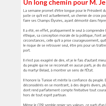
Un long chemin pour M. Jeba
La semaine promet d'être longue pour le Président du 
juste ce qu'il est actuellement, un chemin de croix pou
faire ses Champs Élysées, ayant démonté dans l'épreuv
Il a été, en effet, pratiquement le seul à comprendre
éthique, sa conception morale de la politique, l'ont a
circonstances, celle qu'il a prise courageusement, qui
le risque de se retrouver seul, être pris pour un traîtr
port.
Il n'est pas exagéré de dire, et je le fais d'autant mie
du peuple qui ne se reconnaît en aucun parti, je dis don
du martyr Belaid, à montrer un sens de l'État.
Il honore la Tunisie et mérite la confiance du peuple. E
déconsidérés en se montrant, à des degrés divers, pl
dont rend parfaitement compte l'initiative tout courag
hors de tout esprit partisan.
Même le CPR semble renier ses valeurs, ce parti d'un