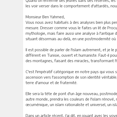
Quand on enferme des jeunes dans des réserves, les r
les voir verser dans le comportement d'attardés, nourri
Monsieur Ben Yahmed,
Vous nous avez habitués à des analyses bien plus perti
mesure. Dresser comme vous le faites un lit de Procus
mythologie, mais faire aussi une analyse à l'antique 
situant désormais au-delà, en une postmodernité où le 
Il est possible de parler de l'islam autrement, et je l
différent en Tunisie, ouvert et humaniste. Faut-il pour
des montagnes, faisant des miracles, transformant l'il
C'est l'impératif catégorique en notre pays qui vous s
ascension vers l'assomption de son identité véritable,
terre d'amour et de fraternité.
Elle sera la tête de pont d'un âge nouveau, postmoder
autre monde, prendra les couleurs de l'islam rénové, 
œcuménique, un islam rationaliste et universel, un i
Dans un article récent, j'ai dit, en jouant avec les voy