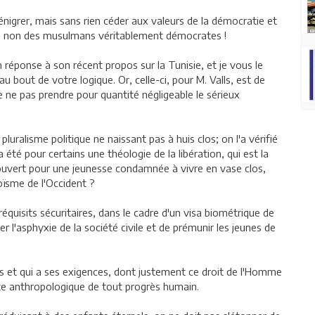
nigrer, mais sans rien céder aux valeurs de la démocratie et
 ou non des musulmans véritablement démocrates !
 en réponse à son récent propos sur la Tunisie, et je vous le
 au bout de votre logique. Or, celle-ci, pour M. Valls, est de
de ne pas prendre pour quantité négligeable le sérieux
luralisme politique ne naissant pas à huis clos; on l'a vérifié
a été pour certains une théologie de la libération, qui est la
 ouvert pour une jeunesse condamnée à vivre en vase clos,
oïsme de l'Occident ?
réquisits sécuritaires, dans le cadre d'un visa biométrique de
r l'asphyxie de la société civile et de prémunir les jeunes de
s et qui a ses exigences, dont justement ce droit de l'Homme
nte anthropologique de tout progrès humain.