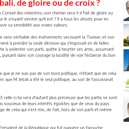
li, de gloire ou de croix ?
Conseil des ministres; son chemin sera-t-il fait de gloire ou
r le croyant sincère qu'il est ? Il a tous les atouts pour en
e sa sensibilité aux vraies valeurs.
 le sens véritable des événements secouant la Tunisie; et son
mené à prendre la seule décision qui s'imposait en de telles
tte à violenter son parti, quitte à heurter ses amis, assumant
e, puisant dans son courage la lucidité de voir l'éclaircie du bon
ux que je ne suis pas de son bord politique, n'étant que de celui
c que M. Jebali a été le seul politique, au soir de l'assassinat
t celle-ci lui sera d'autant plus précieuse que les partis se sont
us soucieux de leurs intérêts égoïstes que de ceux du pays
e de celui qui s'est mis, de fait, hors de son parti et même
 Président de la République qui fut naguère un farouche