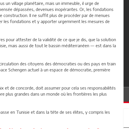
s un village planétaire, mais un immeuble, il urge de
pensée dépassées, devenues inopérantes. Or, les fondations
construction. Il ne suffit plus de procéder par de menues
iser les fondations et y apporter urgemment les mesures de
ires pour attester de la validité de ce que je dis, que la solution
unisie, mais aussi de tout le bassin méditerranéen — est dans la
circulation des citoyens des démocraties ou des pays en train
espace Schengen actuel à un espace de démocratie, première
ix et de concorde, doit assumer pour cela ses responsabilités
ore plus grandes dans un monde où les frontières les plus
 passe en Tunisie et dans la tête de ses élites, y compris les