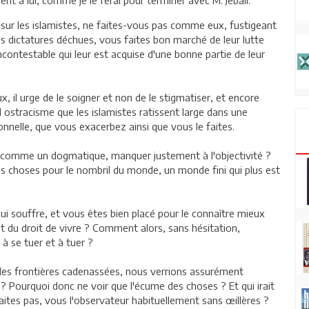
ent à lui, comme je le ferai pour terminer avec M. Jebali.
ur les islamistes, ne faites-vous pas comme eux, fustigeant
 dictatures déchues, vous faites bon marché de leur lutte
ncontestable qui leur est acquise d'une bonne partie de leur
 il urge de le soigner et non de le stigmatiser, et encore
l ostracisme que les islamistes ratissent large dans une
elle, que vous exacerbez ainsi que vous le faites.
e comme un dogmatique, manquer justement à l'objectivité ?
s choses pour le nombril du monde, un monde fini qui plus est
qui souffre, et vous êtes bien placé pour le connaître mieux
t du droit de vivre ? Comment alors, sans hésitation,
à se tuer et à tuer ?
 les frontières cadenassées, nous verrions assurément
? Pourquoi donc ne voir que l'écume des choses ? Et qui irait
ites pas, vous l'observateur habituellement sans œillères ?