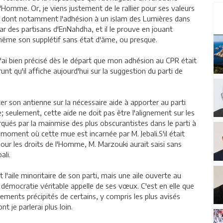
'Homme. Or, je viens justement de le rallier pour ses valeurs
eurs dont notamment l'adhésion à un islam des Lumières dans
ar des partisans d'EnNahdha, et il le prouve en jouant
même son supplétif sans état d'âme, ou presque.
j'ai bien précisé dès le départ que mon adhésion au CPR était
unt qu'il affiche aujourd'hui sur la suggestion du parti de
er son antienne sur la nécessaire aide à apporter au parti
; seulement, cette aide ne doit pas être l'alignement sur les
qués par la mainmise des plus obscurantistes dans le parti à
u moment où cette mue est incarnée par M. Jebali.S'il était
our les droits de l'Homme, M. Marzouki aurait saisi sans
ali.
t l'aile minoritaire de son parti, mais une aile ouverte au
émocratie véritable appelle de ses vœux. C'est en elle que
ements précipités de certains, y compris les plus avisés
 je parlerai plus loin.