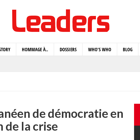
STORY
HOMMAGE À..
DOSSIERS
WHO'S WHO
BLOG
anéen de démocratie en
 de la crise