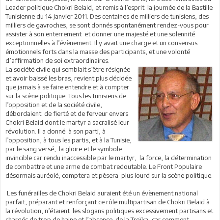
Leader politique Chokri Belaid, et remis à l’esprit la journée de la Bastille
Tunisienne du 14 janvier 2011. Des centaines de milliers de tunisiens, des
milliers de gavroches, se sont donnés spontanément rendez-vous pour
assister à son enterrement et donner une majesté et une solennité
exceptionnelles à l’évènement. Il y avait une charge et un consensus
émotionnels forts dans la masse des participants, et une volonté
d’affirmation de soi extraordinaires.
La société civile qui semblait s’être résignée
et avoir baissé les bras, revient plus décidée
que jamais à se faire entendre et à compter
sur la scène politique. Tous les tunisiens de
l’opposition et de la société civile,
débordaient de fierté et de ferveur envers
Chokri Belaid dont le martyr a sacralisé leur
révolution. Il a donné à son parti, à
l’opposition, à tous les partis, et à la Tunisie,
par le sang versé, la gloire et le symbole
invincible car rendu inaccessible par le martyr, la force, la détermination
de combattre et une arme de combat redoutable. Le Front Populaire
désormais auréolé, comptera et pèsera plus lourd sur la scène politique.
Les funérailles de Chokri Belaid auraient été un évènement national
parfait, préparant et renforçant ce rôle multipartisan de Chokri Belaid à
la révolution, n’étaient les slogans politiques excessivement partisans et
chargés de trop de haine et l’absence de la Troïka, car comment