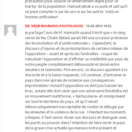
précaution pour assurer un enterrement digne pour ce
martyr de la population. Hamadi Jebali a vu juste et sait qu'il
ne peut compter ni sur les uns ni sur les autres. Voilà un
homme unificateur!
DR. NÉJIB BOURAOUI (POLITOLOGUE)
- 13-02-2013 14:32
Je partage l’avis de M. Hannachi quand il écrit que « le sang
versé de feu Chokri Belaid aurait été une occasion précieuse
de réconciliation et d’unité nationale ». Cependant, le
discours d’injures et de présomptions de certains milieux de
l'opposition – avant et après les funérailles – risque de
ridiculiser l’opposition et d’effriter sa crédibilité aux yeux de
notre peuple complètement déboussolé et divisé entre
séculiers et islamistes. Pire encore, ce discours appelant à la
discorde et à la haine risquerait, s’il continue, d’entrainer le
pays dans une spirale de violence aux conséquences
imprévisibles ! Autant l’opposition ne doit pas baisser les
bras, autant elle doit saisir que son adversaire Ennahdha est
un mouvement multiforme, « tentaculaire» et omniprésent
sur tout le territoire du pays, et qu’il serait
démocratiquement inacceptable de vouloir le déloger par
les émeutes et la violence de la rue…! Pendant les moments
critiques, il faut savoir doser son discours et dialoguer avec
les partis au pouvoir dans l’intention de faire sortir le pays
de la grave crise actuelle qui menace notre présent et