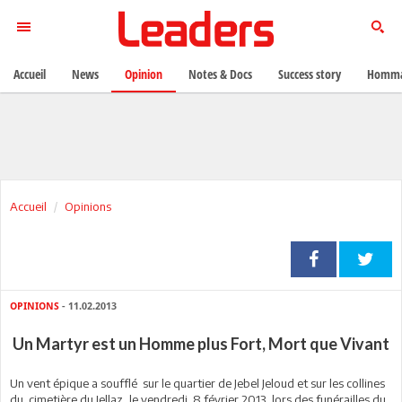
Accueil
News
Opinion
Notes & Docs
Success story
Homma
Accueil
Opinions
OPINIONS
- 11.02.2013
Un Martyr est un Homme plus Fort, Mort que Vivant
U
n vent épique a soufflé sur le quartier de Jebel Jeloud et sur les collines
du cimetière du Jellaz, le vendredi 8 février 2013, lors des funérailles du