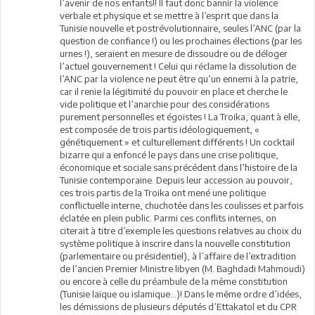
l’avenir de nos enfants!! Il faut donc bannir la violence
verbale et physique et se mettre à l’esprit que dans la
Tunisie nouvelle et postrévolutionnaire, seules l’ANC (par la
question de confiance !) ou les prochaines élections (par les
urnes !), seraient en mesure de dissoudre ou de déloger
l’actuel gouvernement ! Celui qui réclame la dissolution de
l’ANC par la violence ne peut être qu’un ennemi à la patrie,
car il renie la légitimité du pouvoir en place et cherche le
vide politique et l’anarchie pour des considérations
purement personnelles et égoïstes ! La Troika, quant à elle,
est composée de trois partis idéologiquement, «
génétiquement » et culturellement différents ! Un cocktail
bizarre qui a enfoncé le pays dans une crise politique,
économique et sociale sans précédent dans l’histoire de la
Tunisie contemporaine. Depuis leur accession au pouvoir,
ces trois partis de la Troika ont mené une politique
conflictuelle interne, chuchotée dans les coulisses et parfois
éclatée en plein public. Parmi ces conflits internes, on
citerait à titre d’exemple les questions relatives au choix du
système politique à inscrire dans la nouvelle constitution
(parlementaire ou présidentiel), à l’affaire de l’extradition
de l’ancien Premier Ministre libyen (M. Baghdadi Mahmoudi)
ou encore à celle du préambule de la même constitution
(Tunisie laïque ou islamique…)! Dans le même ordre d’idées,
les démissions de plusieurs députés d’Ettakatol et du CPR