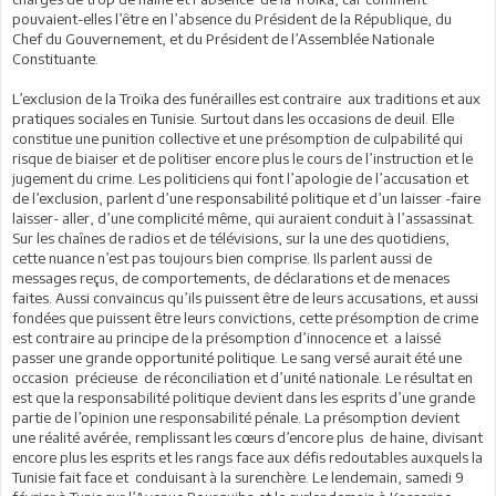
pouvaient-elles l’être en l’absence du Président de la République, du
Chef du Gouvernement, et du Président de l’Assemblée Nationale
Constituante.
L’exclusion de la Troïka des funérailles est contraire aux traditions et aux
pratiques sociales en Tunisie. Surtout dans les occasions de deuil. Elle
constitue une punition collective et une présomption de culpabilité qui
risque de biaiser et de politiser encore plus le cours de l’instruction et le
jugement du crime. Les politiciens qui font l’apologie de l’accusation et
de l’exclusion, parlent d’une responsabilité politique et d’un laisser -faire
laisser- aller, d’une complicité même, qui auraient conduit à l’assassinat.
Sur les chaînes de radios et de télévisions, sur la une des quotidiens,
cette nuance n’est pas toujours bien comprise. Ils parlent aussi de
messages reçus, de comportements, de déclarations et de menaces
faites. Aussi convaincus qu’ils puissent être de leurs accusations, et aussi
fondées que puissent être leurs convictions, cette présomption de crime
est contraire au principe de la présomption d’innocence et a laissé
passer une grande opportunité politique. Le sang versé aurait été une
occasion précieuse de réconciliation et d’unité nationale. Le résultat en
est que la responsabilité politique devient dans les esprits d’une grande
partie de l’opinion une responsabilité pénale. La présomption devient
une réalité avérée, remplissant les cœurs d’encore plus de haine, divisant
encore plus les esprits et les rangs face aux défis redoutables auxquels la
Tunisie fait face et conduisant à la surenchère. Le lendemain, samedi 9