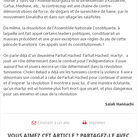
février à Tunis sur l’Avenue Bourguiba et le surlendemain à Kasserine,
Gafsa, Mednine, etc., le contrecoup est une chaîne de contre-
démonstrations de force, de slogans et de surenchère de haine, par le
mouvement Ennahdha et dans son sillage les salafistes.
De même, la dissolution de l’Assemblée Nationale Constituante, à
laquelle ont fait appel certains leaders politiques, constituerait un
mauvais précédent et une grave exception aux règles du jeu de cette
période transitoire. Ces appels sont-ils constitutionnels ?
On parle déjà d’un deuxième Farhat Hached. Farhat Hached, martyr, a
joué un rôle déterminant dans le combat pour l’indépendance. Il joue
aujourd’hui et jouera encore un rôle déterminant dans la révolution
tunisienne. Chokri Belaid a déjà uni les tunisiens contre la violence. Il unira
désormais son combat à celui de Farhat Hached pour continuer d’animer
et d’inspirer la révolution. Il montrera avec lui, d’une manière éclatante,
qu’un martyr est un homme plus fort mort que vivant, et plus dangereux
pour ses ennemis et ceux de la révolution.
Salah Hannachi
Envoyer à un ami
Imprimer
VOUS AIMEZ CET ARTICLE ? PARTAGEZ-LE AVEC