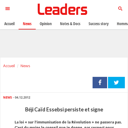
Accueil
News
Opinion
Notes & Docs
Success story
Homma
Accueil
News
NEWS
- 04.12.2012
Béji Caïd Essebsi persiste et signe
La loi « sur l’immunisation de la Révolution » ne passera pas.
C’est du moins le conseil que je donne, par respect pour