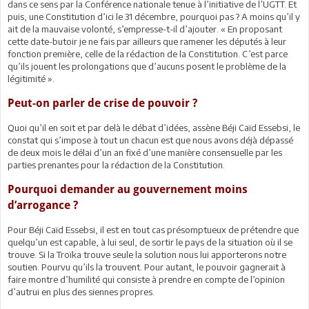
dans ce sens par la Conférence nationale tenue à l’initiative de l’UGTT. Et
puis, une Constitution d’ici le 31 décembre, pourquoi pas ? A moins qu’il y
ait de la mauvaise volonté, s’empresse-t-il d’ajouter. « En proposant
cette date-butoir je ne fais par ailleurs que ramener les députés à leur
fonction première, celle de la rédaction de la Constitution. C’est parce
qu’ils jouent les prolongations que d’aucuns posent le problème de la
légitimité ».
Peut-on parler de crise de pouvoir ?
Quoi qu’il en soit et par delà le débat d’idées, assène Béji Caïd Essebsi, le
constat qui s’impose à tout un chacun est que nous avons déjà dépassé
de deux mois le délai d’un an fixé d’une manière consensuelle par les
parties prenantes pour la rédaction de la Constitution.
Pourquoi demander au gouvernement moins
d’arrogance ?
Pour Béji Caïd Essebsi, il est en tout cas présomptueux de prétendre que
quelqu’un est capable, à lui seul, de sortir le pays de la situation où il se
trouve. Si la Troïka trouve seule la solution nous lui apporterons notre
soutien. Pourvu qu’ils la trouvent. Pour autant, le pouvoir gagnerait à
faire montre d’humilité qui consiste à prendre en compte de l’opinion
d’autrui en plus des siennes propres.