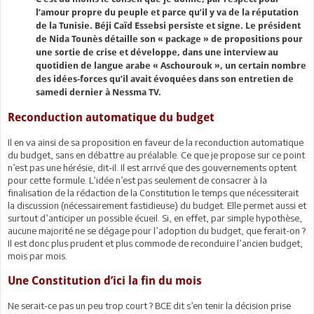
l’amour propre du peuple et parce qu’il y va de la réputation
de la Tunisie. Béji Caïd Essebsi persiste et signe. Le président
de Nida Tounès détaille son « package » de propositions pour
une sortie de crise et développe, dans une interview au
quotidien de langue arabe « Aschourouk », un certain nombre
des idées-forces qu’il avait évoquées dans son entretien de
samedi dernier à Nessma TV.
Reconduction automatique du budget
Il en va ainsi de sa proposition en faveur de la reconduction automatique
du budget, sans en débattre au préalable. Ce que je propose sur ce point
n’est pas une hérésie, dit-il. Il est arrivé que des gouvernements optent
pour cette formule. L’idée n’est pas seulement de consacrer à la
finalisation de la rédaction de la Constitution le temps que nécessiterait
la discussion (nécessairement fastidieuse) du budget. Elle permet aussi et
surtout d’anticiper un possible écueil. Si, en effet, par simple hypothèse,
aucune majorité ne se dégage pour l’adoption du budget, que ferait-on ?
Il est donc plus prudent et plus commode de reconduire l’ancien budget,
mois par mois.
Une Constitution d’ici la fin du mois
Ne serait-ce pas un peu trop court ? BCE dit s’en tenir la décision prise