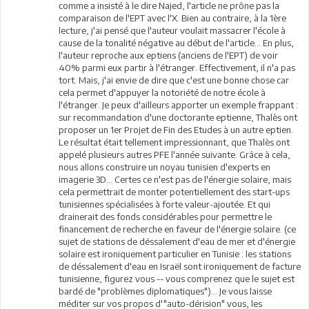
comme a insisté à le dire Najed, l'article ne prône pas la
comparaison de l'EPT avec l'X. Bien au contraire, à la 1ère
lecture, j'ai pensé que l'auteur voulait massacrer l'école à
cause de la tonalité négative au début de l'article... En plus,
l'auteur reproche aux eptiens (anciens de l'EPT) de voir
40% parmi eux partir à l'étranger. Effectivement, il n'a pas
tort. Mais, j'ai envie de dire que c'est une bonne chose car
cela permet d'appuyer la notoriété de notre école à
l'étranger. Je peux d'ailleurs apporter un exemple frappant :
sur recommandation d'une doctorante eptienne, Thalès ont
proposer un 1er Projet de Fin des Etudes à un autre eptien.
Le résultat était tellement impressionnant, que Thalès ont
appelé plusieurs autres PFE l'année suivante. Grâce à cela,
nous allons construire un noyau tunisien d'experts en
imagerie 3D... Certes ce n'est pas de l'énergie solaire, mais
cela permettrait de monter potentiellement des start-ups
tunisiennes spécialisées à forte valeur-ajoutée. Et qui
drainerait des fonds considérables pour permettre le
financement de recherche en faveur de l'énergie solaire. (ce
sujet de stations de déssalement d'eau de mer et d'énergie
solaire est ironiquement particulier en Tunisie : les stations
de déssalement d'eau en Israël sont ironiquement de facture
tunisienne, figurez vous -- vous comprenez que le sujet est
bardé de "problèmes diplomatiques")... Je vous laisse
méditer sur vos propos d'"auto-dérision" vous, les