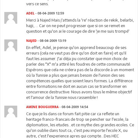
vers ce sens.
ADEL
- 08-04-2009 12:59
Merci à Najed Mais j'attends la 're' réaction de rekik, belarbi,
hajji, ... Car on ne peut progresser que si on se remet en
question et qu'on ai le courage de dire 'je me suis trompé'
NAJED
- 08-04-2009 13:19
En effet, Adel, je pense qu'on apprend beaucoup de ses
erreurs (cela ne veut pas dire qu'on doit en faire) et qu'il
faut les assumer. J'ai déja pu constater que mon choix de
parler des "X" m'a attiré les foudres de cette communauté.
Espérons que cela ne créera pas de la discorde à un moment
où la Tunisie a plus que jamais besoin de l'union des ses
compétences quelles que soient leurs formes. La différence
entre formations ne doit en aucun cas se transformer en
concurrence destructive. Nous avons tous le même objectif
et l'amour de la Tunisie nous rassemble !
AMINE BOUGUERRA
- 08-04-2009 14:54
Ce que je lis dans ce forum fait pitie car ca reflete un
heritage franco-francais de trop se pencher sur l'ecole, la
diplomation, les etudes...et ce mythe des grandes ecoles. Ce
qu'on oublie dans tout ca, c'est peu importe l'ecole X, ou
autre, c'est l'experience apres qui compte...Des HEC