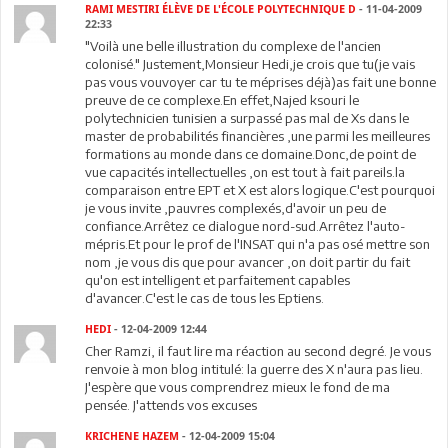
RAMI MESTIRI ÉLÈVE DE L'ÉCOLE POLYTECHNIQUE D
- 11-04-2009
22:33
"Voilà une belle illustration du complexe de l'ancien
colonisé." Justement,Monsieur Hedi,je crois que tu(je vais
pas vous vouvoyer car tu te méprises déjà)as fait une bonne
preuve de ce complexe.En effet,Najed ksouri le
polytechnicien tunisien a surpassé pas mal de Xs dans le
master de probabilités financières ,une parmi les meilleures
formations au monde dans ce domaine.Donc,de point de
vue capacités intellectuelles ,on est tout à fait pareils.la
comparaison entre EPT et X est alors logique.C'est pourquoi
je vous invite ,pauvres complexés,d'avoir un peu de
confiance.Arrêtez ce dialogue nord-sud.Arrêtez l'auto-
mépris.Et pour le prof de l'INSAT qui n'a pas osé mettre son
nom ,je vous dis que pour avancer ,on doit partir du fait
qu'on est intelligent et parfaitement capables
d'avancer.C'est le cas de tous les Eptiens.
HEDI
- 12-04-2009 12:44
Cher Ramzi, il faut lire ma réaction au second degré. Je vous
renvoie à mon blog intitulé: la guerre des X n'aura pas lieu.
J'espère que vous comprendrez mieux le fond de ma
pensée. J'attends vos excuses
KRICHENE HAZEM
- 12-04-2009 15:04