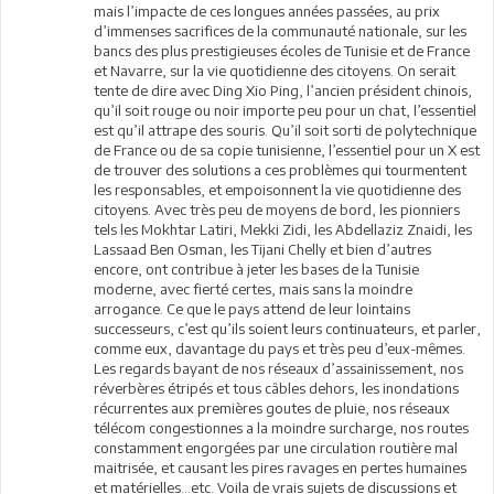
mais l’impacte de ces longues années passées, au prix
d’immenses sacrifices de la communauté nationale, sur les
bancs des plus prestigieuses écoles de Tunisie et de France
et Navarre, sur la vie quotidienne des citoyens. On serait
tente de dire avec Ding Xio Ping, l’ancien président chinois,
qu’il soit rouge ou noir importe peu pour un chat, l’essentiel
est qu’il attrape des souris. Qu’il soit sorti de polytechnique
de France ou de sa copie tunisienne, l’essentiel pour un X est
de trouver des solutions a ces problèmes qui tourmentent
les responsables, et empoisonnent la vie quotidienne des
citoyens. Avec très peu de moyens de bord, les pionniers
tels les Mokhtar Latiri, Mekki Zidi, les Abdellaziz Znaidi, les
Lassaad Ben Osman, les Tijani Chelly et bien d’autres
encore, ont contribue à jeter les bases de la Tunisie
moderne, avec fierté certes, mais sans la moindre
arrogance. Ce que le pays attend de leur lointains
successeurs, c’est qu’ils soient leurs continuateurs, et parler,
comme eux, davantage du pays et très peu d’eux-mêmes.
Les regards bayant de nos réseaux d’assainissement, nos
réverbères étripés et tous câbles dehors, les inondations
récurrentes aux premières goutes de pluie, nos réseaux
télécom congestionnes a la moindre surcharge, nos routes
constamment engorgées par une circulation routière mal
maitrisée, et causant les pires ravages en pertes humaines
et matérielles…etc. Voila de vrais sujets de discussions et