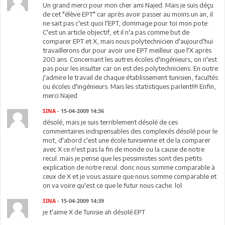
Un grand merci pour mon cher ami Najed. Mais je suis déçu
de cet "élève EPT" car après avoir passer au moins un an, il
ne sait pas c'est quoi l'EPT, dommage pour toi mon pote.
C'est un article objectif, et il n'a pas comme but de
comparer EPT et X, mais nous polytechnicien d'aujourd'hui
travaillerons dur pour avoir une EPT meilleur que l'X après
200 ans. Concernant les autres écoles d'ingénieurs, on n'est
pas pour les insulter car on est des polytechniciens. En outre
j'admire le travail de chaque établissement tunisien, facultés
ou écoles d'ingénieurs. Mais les statistiques parlent!!!! Enfin,
merci Najed
SINA
- 15-04-2009 14:36
désolé, mais je suis terriblement désolé de ces
commentaires indispensables des complexés désolé pour le
mot, d'abord c'est une école tunisienne et de la comparer
avec X ce n'est pas la fin de monde ou la cause de notre
recul. mais je pense que les pessimistes sont des petits
explication de notre recul. donc nous somme comparable à
ceux de X et je vous assure que nous somme comparable et
on va voire qu'est ce que le futur nous cache. lol
SINA
- 15-04-2009 14:39
je t'aime X de Tunisie ah désolé EPT