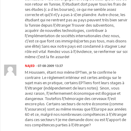
non retour en Tunisie, l\'étudiant doit payer tous les frais de
ses études (c a d les bourses), ce qui me semble assez
correcte et qu\'il n\'y a pas à s\'en plaindre. Autre chose, les
étudiant qui ne rentrent pas au pays peuvent très bien servir
la Tunisie depuis l\'étranger.Trouver des subventions,
acquérir de nouvelles technologies, contribuer à
l\'implémentation de sociétés internationales chez nous,
c\'est ce que font ces immigrés(certes pas tous, mais disons
une élite).Sans eux notre pays est condamné à stagner.Leur
rôle est vital. Rendez vous à l\'évidence, se renfermer sur soi
même c\'est la fin assurée!
NAJED
- 07-08-2009 13:37
M.Houssem, étant moi même EPTien, je te confirme le
contraire. Le réglement intérieur est certes ambigu sur le
sujet mais en pratique, certains EPTiens font leurs stages à
l\'étranger (indépendement de leurs notes). Sinon, vous
avez raison, l\'enfermement économique est illogique et
dangereux. Toutefois l\'hémoragie des cerveaux l\'est
encore plus. Certains secteurs de notre économie (comme
l\'assurance) sont au même niveau que l\'Europe aux années
60 et ce, malgré nos nombreuses compétences à l\'étranger
dans ces secteurs !! Je me demande donc ou est l\'apport de
nos compétences parties à l\'étranger?