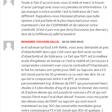
Toute-à-fait d’accord avec vous Si Hedi et merci Si Ksouri
d’avoir partagé avec nous vos pensées et informations. Ce
qui manque à notre société c’est la tolérance de l’avis
différent. Rappelons-nous Messieurs/Dames que nulle
opinion n’est parfaite et le plus important pour nous
maintenant c’est de S’EXPRIMER et de relancer notre
créativité. N’est-il pas vrai que de la Discussion (ou devrais-j
dire de la Différence) jaillit la lumière?
MOHAMED HOUSSEM KALLEL
- 08-04-2009 09:02
Je m'adresse surtout à Mr Rekik, vous avez demandé un peu
d'objectivité!!! alors que c'est vous qui doit avoir un min
d'objectivité et de tolérance. Le fait que l'EPT est la meilleur
ecole d'ingénieur en tunisie ca c'est la réalité et j'arrive pas à
comprendre comment oser vous le contredire?? Maintenant,
le fait ke certains ont optés pour ENIT ou Supcom alors k'il
est classé parmi les 50 premiers ca ca veut rien dire. En ce
qui est la comparison entre X et EPT, je connais
personnelement bcp d'eleves de l'EPT qui poursuivent leurs
etudes à X (des études d'ing et je peux te donner des noms)
et d'autres eleves qui ont passés le concours d'X et qui ont
reussis l'écrit mais l'oral était décisif. Pouvez vous me parler
des eleves issus de l'ENIT ou supcom qui sont inscrit
maintenant au top 100 des universités mondiales (pour
votre connaissance l'X n'est classé que 300 et quelque..).