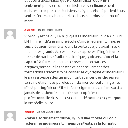
d\'accord avec Najed que l\'X est meilleur que l\'EPT
seulement par son local, son histoire, son financement...
mais les exemples des tunisiens qui y ont étudié parlent tous
seul. enfin je veux bien que le débats soit plus constructifs.
merci
AMINE
- 15-09-2009 13:59
SVP? qu\'est ce qu\'il y a içi ? je suis ingénieur , ni de X ni Z ni
ENIT ni rien, d\'une simple école d\'ingénieurs en tunisie, je
suis trés bien rénumérer dans la boite que je travail mieux
qu\'un des grands écoles que vous appelés, l\'ingénieur est
demandé par les résultats,la logique, l\'observation et la
capacité à faire avancer les choses et non par ces
origines,parceque les restes ce sont seulement des
formations.arrêtez svp ce conneries d\'origine d\'ingénieur !!
le pays a besoin des gens qui font avancer des choses sur
terrains et non des paroles , un dernier conseil un ingénieur
n\'est pas ingénieur s\'il suit l\'enseignement car il ne sortira
jamais de la théorie, au moins une expérience
professionnelle de 5 ans est demandé pour voir c\'est quoi
la vie réelle. MErci
NAJED
- 23-09-2009 11:43
Amine a entièrement raison, s\'il y a une choses qui doit
fédérer les ingénieurs tunisiens ce n\'est pas la formation