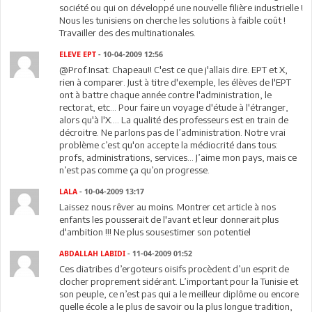
société ou qui on développé une nouvelle filière industrielle !
Nous les tunisiens on cherche les solutions à faible coût !
Travailler des des multinationales.
ELEVE EPT
- 10-04-2009 12:56
@Prof.Insat: Chapeau!! C'est ce que j'allais dire. EPT et X,
rien à comparer. Just à titre d'exemple, les élèves de l'EPT
ont à battre chaque année contre l'administration, le
rectorat, etc... Pour faire un voyage d'étude à l'étranger,
alors qu'à l'X.... La qualité des professeurs est en train de
décroitre. Ne parlons pas de l’administration. Notre vrai
problème c’est qu'on accepte la médiocrité dans tous:
profs, administrations, services... J’aime mon pays, mais ce
n’est pas comme ça qu’on progresse.
LALA
- 10-04-2009 13:17
Laissez nous rêver au moins. Montrer cet article à nos
enfants les pousserait de l'avant et leur donnerait plus
d'ambition !!! Ne plus sousestimer son potentiel
ABDALLAH LABIDI
- 11-04-2009 01:52
Ces diatribes d’ergoteurs oisifs procèdent d’un esprit de
clocher proprement sidérant. L’important pour la Tunisie et
son peuple, ce n’est pas qui a le meilleur diplôme ou encore
quelle école a le plus de savoir ou la plus longue tradition,