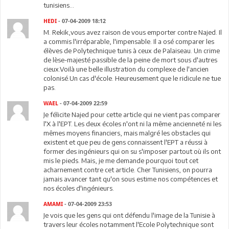
tunisiens...
HEDI
- 07-04-2009 18:12
M. Rekik,vous avez raison de vous emporter contre Najed. Il
a commis l'irréparable, l'impensable. Il a osé comparer les
élèves de Polytechnique tunis à ceux de Palaiseau. Un crime
de lèse-majesté passible de la peine de mort sous d'autres
cieux.Voilà une belle illustration du complexe de l'ancien
colonisé.Un cas d'école. Heureusement que le ridicule ne tue
pas.
WAEL
- 07-04-2009 22:59
Je félicite Najed pour cette article qui ne vient pas comparer
l'X à l'EPT. Les deux écoles n'ont ni la même ancienneté ni les
mêmes moyens financiers, mais malgré les obstacles qui
existent et que peu de gens connaissent l'EPT a réussi à
former des ingénieurs qui on su s'imposer partout où ils ont
mis le pieds. Mais, je me demande pourquoi tout cet
acharnement contre cet article. Cher Tunisiens, on pourra
jamais avancer tant qu'on sous estime nos compétences et
nos écoles d'ingénieurs.
AMAMI
- 07-04-2009 23:53
Je vois que les gens qui ont défendu l'image de la Tunisie à
travers leur écoles notamment l'Ecole Polytechnique sont