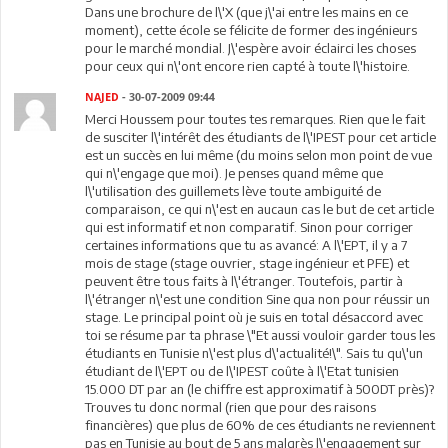
Dans une brochure de l\'X (que j\'ai entre les mains en ce
moment), cette école se félicite de former des ingénieurs
pour le marché mondial. J\'espère avoir éclairci les choses
pour ceux qui n\'ont encore rien capté à toute l\'histoire.
NAJED
- 30-07-2009 09:44
Merci Houssem pour toutes tes remarques. Rien que le fait
de susciter l\'intérêt des étudiants de l\'IPEST pour cet article
est un succès en lui même (du moins selon mon point de vue
qui n\'engage que moi). Je penses quand même que
l\'utilisation des guillemets lève toute ambiguité de
comparaison, ce qui n\'est en aucaun cas le but de cet article
qui est informatif et non comparatif. Sinon pour corriger
certaines informations que tu as avancé: A l\'EPT, il y a 7
mois de stage (stage ouvrier, stage ingénieur et PFE) et
peuvent être tous faits à l\'étranger. Toutefois, partir à
l\'étranger n\'est une condition Sine qua non pour réussir un
stage. Le principal point où je suis en total désaccord avec
toi se résume par ta phrase \"Et aussi vouloir garder tous les
étudiants en Tunisie n\'est plus d\'actualité!\". Sais tu qu\'un
étudiant de l\'EPT ou de l\'IPEST coûte à l\'Etat tunisien
15.000 DT par an (le chiffre est approximatif à 500DT près)?
Trouves tu donc normal (rien que pour des raisons
financières) que plus de 60% de ces étudiants ne reviennent
pas en Tunisie au bout de 5 ans malgrès l\'engagement sur