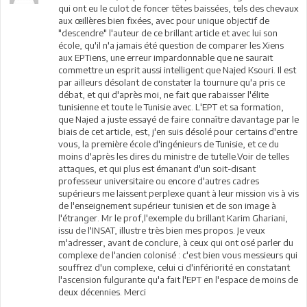
qui ont eu le culot de foncer têtes baissées, tels des chevaux
aux œillères bien fixées, avec pour unique objectif de
"descendre" l'auteur de ce brillant article et avec lui son
école, qu'il n'a jamais été question de comparer les Xiens
aux EPTiens, une erreur impardonnable que ne saurait
commettre un esprit aussi intelligent que Najed Ksouri. Il est
par ailleurs désolant de constater la tournure qu'a pris ce
débat, et qui d'après moi, ne fait que rabaisser l'élite
tunisienne et toute le Tunisie avec. L'EPT et sa formation,
que Najed a juste essayé de faire connaître davantage par le
biais de cet article, est, j'en suis désolé pour certains d'entre
vous, la première école d'ingénieurs de Tunisie, et ce du
moins d'après les dires du ministre de tutelle.Voir de telles
attaques, et qui plus est émanant d'un soit-disant
professeur universitaire ou encore d'autres cadres
supérieurs me laissent perplexe quant à leur mission vis à vis
de l'enseignement supérieur tunisien et de son image à
l'étranger. Mr le prof,l'exemple du brillant Karim Ghariani,
issu de l'INSAT, illustre très bien mes propos. Je veux
m'adresser, avant de conclure, à ceux qui ont osé parler du
complexe de l'ancien colonisé : c'est bien vous messieurs qui
souffrez d'un complexe, celui ci d'infériorité en constatant
l'ascension fulgurante qu'a fait l'EPT en l'espace de moins de
deux décennies. Merci