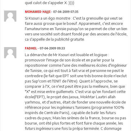
quel culot de s'appeler X :))))
MOHAMED HAJJI
- 07-04-2009 07:35
Si Ksouri a un égo monstre : C'est la grenouille qui veut se
faire aussi grosse que le boeuf. Apparement, c'est encore
l'amateurisme en Tunisie puisqu'on se permet de citer un lien
vers une société soit disant fondé par des anciens de l'école,
ca s'appelle de la publicité gratuite.
FADHEL
- 07-04-2009 09:33
La démarche de Mr Ksouri est louable et logique :
promouvoir l'image de son école et en parler pour la
repositionner comme l'une des meilleures écoles d'ingénieur
de Tunisie, ce qui est tout à fait vrai et personne ne peut le
contredire (le fait que EPT soit une trés bonne école n'exclut
pas Sup'com et l'ENIT de l'être). Quant à l'approche, se
comparer à l'X, ce n'est peut être pas la meilleure, bien que
"X" est mise entre guillemets. C'est vrai qu'en fondant cette
école(l'EPT), le projet des Jaoua, Mokhtar Laatiri allah
yarhmou, et d'autres, était de fonder une nouvelle école de
référence pour les ingénieurs Tunisiens (programme 100%
inspirés de Centrale Paris), capable de batir les futurs
cadres du pays; Mais les sirènes de la france, bourse ou pas
bourse, ont été plus fortes et font fuire chaque année, les
futurs ingénieurs une fois la prépa terminée. C dommage