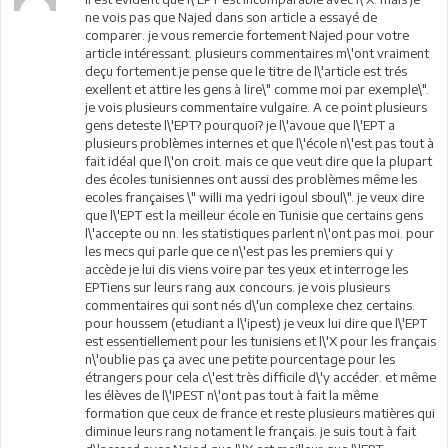
ne vois pas que Najed dans son article a essayé de
comparer. je vous remercie fortement Najed pour votre
article intéressant. plusieurs commentaires m\'ont vraiment
deçu fortement.je pense que le titre de l\'article est trés
exellent et attire les gens à lire\" comme moi par exemple\".
je vois plusieurs commentaire vulgaire. A ce point plusieurs
gens deteste l\'EPT? pourquoi? je l\'avoue que l\'EPT a
plusieurs problèmes internes et que l\'école n\'est pas tout à
fait idéal que l\'on croit. mais ce que veut dire que la plupart
des écoles tunisiennes ont aussi des problèmes même les
ecoles françaises \" willi ma yedri igoul sboul\". je veux dire
que l\'EPT est la meilleur école en Tunisie que certains gens
l\'accepte ou nn. les statistiques parlent n\'ont pas moi. pour
les mecs qui parle que ce n\'est pas les premiers qui y
accède je lui dis viens voire par tes yeux et interroge les
EPTiens sur leurs rang aux concours. je vois plusieurs
commentaires qui sont nés d\'un complexe chez certains.
pour houssem (etudiant a l\'ipest) je veux lui dire que l\'EPT
est essentiellement pour les tunisiens et l\'X pour les français
n\'oublie pas ça avec une petite pourcentage pour les
étrangers pour cela c\'est très difficile d\'y accéder. et même
les élèves de l\'IPEST n\'ont pas tout à fait la même
formation que ceux de france et reste plusieurs matières qui
diminue leurs rang notament le français. je suis tout à fait