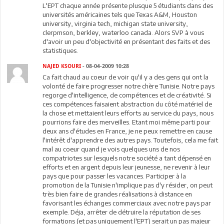
L'EPT chaque année présente plusque 5 étudiants dans des
universités américaines tels que Texas A&M, Houston
university, virginia tech, michigan state university,
clerpmson, berkley, waterloo canada. Alors SVP à vous
d'avoir un peu d'objectivité en présentant des faits et des
statistiques.
NAJED KSOURI
- 08-04-2009 10:28
Ca fait chaud au coeur de voir qu'il y a des gens qui ont la
volonté de faire progresser notre chère Tunisie. Notre pays
regorge d'intelligence, de compétences et de créativité. Si
ces compétences faisaient abstraction du côté matériel de
la chose et mettaient leurs efforts au service du pays, nous
pourrions faire des merveilles. Etant moi même parti pour
deux ans d'études en France, je ne peux remettre en cause
l'intérêt d'apprendre des autres pays. Toutefois, cela me fait
mal au coeur quand je vois quelques uns de nos
compatriotes sur lesquels notre société a tant dépensé en
efforts et en argent depuis leur jeunesse, ne revenir à leur
pays que pour passer les vacances. Participer à la
promotion de la Tunisie n'implique pas d'y résider, on peut
très bien faire de grandes réalisations à distance en
favorisant les échanges commerciaux avec notre pays par
exemple. Déja, arrêter de détruire la réputation de ses
formations (et pas uniquement l'EPT) serait un pas majeur