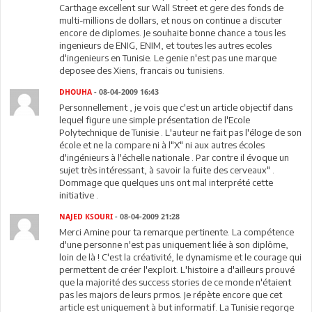
Carthage excellent sur Wall Street et gere des fonds de
multi-millions de dollars, et nous on continue a discuter
encore de diplomes. Je souhaite bonne chance a tous les
ingenieurs de ENIG, ENIM, et toutes les autres ecoles
d'ingenieurs en Tunisie. Le genie n'est pas une marque
deposee des Xiens, francais ou tunisiens.
DHOUHA
- 08-04-2009 16:43
Personnellement , je vois que c'est un article objectif dans
lequel figure une simple présentation de l'Ecole
Polytechnique de Tunisie . L'auteur ne fait pas l'éloge de son
école et ne la compare ni à l"X" ni aux autres écoles
d'ingénieurs à l'échelle nationale . Par contre il évoque un
sujet très intéressant, à savoir la fuite des cerveaux" .
Dommage que quelques uns ont mal interprété cette
initiative .
NAJED KSOURI
- 08-04-2009 21:28
Merci Amine pour ta remarque pertinente. La compétence
d'une personne n'est pas uniquement liée à son diplôme,
loin de là ! C'est la créativité, le dynamisme et le courage qui
permettent de créer l'exploit. L'histoire a d'ailleurs prouvé
que la majorité des success stories de ce monde n'étaient
pas les majors de leurs prmos. Je répète encore que cet
article est uniquement à but informatif. La Tunisie regorge