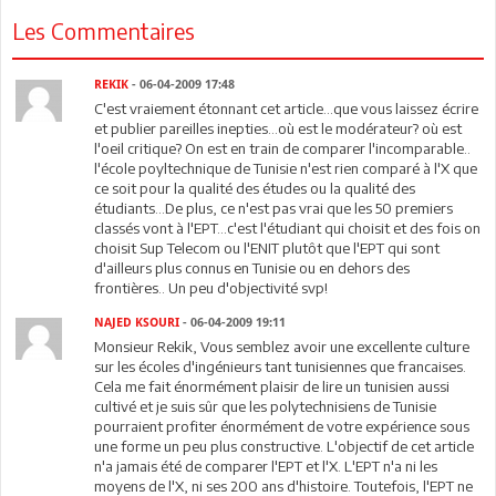
Les Commentaires
REKIK
- 06-04-2009 17:48
C'est vraiement étonnant cet article...que vous laissez écrire
et publier pareilles inepties...où est le modérateur? où est
l'oeil critique? On est en train de comparer l'incomparable..
l'école poyltechnique de Tunisie n'est rien comparé à l'X que
ce soit pour la qualité des études ou la qualité des
étudiants...De plus, ce n'est pas vrai que les 50 premiers
classés vont à l'EPT...c'est l'étudiant qui choisit et des fois on
choisit Sup Telecom ou l'ENIT plutôt que l'EPT qui sont
d'ailleurs plus connus en Tunisie ou en dehors des
frontières.. Un peu d'objectivité svp!
NAJED KSOURI
- 06-04-2009 19:11
Monsieur Rekik, Vous semblez avoir une excellente culture
sur les écoles d'ingénieurs tant tunisiennes que francaises.
Cela me fait énormément plaisir de lire un tunisien aussi
cultivé et je suis sûr que les polytechnisiens de Tunisie
pourraient profiter énormément de votre expérience sous
une forme un peu plus constructive. L'objectif de cet article
n'a jamais été de comparer l'EPT et l'X. L'EPT n'a ni les
moyens de l'X, ni ses 200 ans d'histoire. Toutefois, l'EPT ne