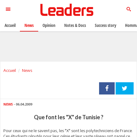
Accueil
News
Opinion
Notes & Docs
Success story
Homma
Accueil
News
NEWS
- 06.04.2009
Que font les "X" de Tunisie ?
Pour ceux qui ne le savent pas, les "X" sont les polytechniciens de France.
Ces étudiants réputés pour leur génie et leur vaste réseau ont gagné ce