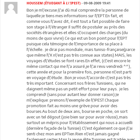
HOUSSEM (ÉTUDIANT À L\'IPEST)
- 09-08-2009 19:41
Bon je m\'excuse j\'ai dû mal comprendre la personne de
laquelle je tiens mes informations sur l\'EPT.En fait, et
comme vous l\'avez dit, il est tout a fait possible de faire
son stage à l\'étranger.Il suffit de postuler au près des
sociétés étrangères et elles s\'occupent des charges (du
moins de quoi vivre).Ce qui est un bon point pour l\'EPT
puisque cela témoigne de l\'importance de sa place à
l\'échelle.. je dirai pas mondiale, mais tuniso-française(parce
que même l\'X n\'est pas très connue aux states).MAIS, les
voyages d\'études se font rares.En effet, (c\'est encore le
même contact qui me l\'a assuré,je l\'ai revu vendredi ^^),
cette année et pour la première fois, personne n\'est parti
en voyage d\'étude...Bon je vous l\'accorde c\'est pas très
très important. Concernant nos frères Tunisiens, qui ne
daignent même pas un petit effort pour leur pays.. je les
comprend! (sans pour autant leur donner raison).Je
m\'explique: prenons l\'exemple de l\'IPEST.Chaque
promotion fait au moins une grève pour avoir des
bourses.Au bout de deux ans, bourse en poche, on sort
avec un tel dégout (joie bien sur pour avoir réussi),mais
surtout un mépris pour l\'établissement qui nous a accueilli
(dernière façade de la Tunisie).C\'est également ce que j\'ai
senti chez mon ami EPTien.Rien n\'est jamais gagné
facilement certes.Mais la jeune élite Tunisien est traitée avec