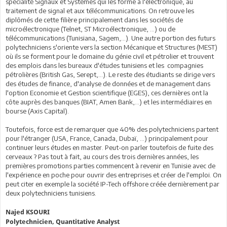
spécialité Signaux et Systèmes qui les forme à l'électronique, au
traitement de signal et aux télécommunications. On retrouve les
diplômés de cette filière principalement dans les sociétés de
microélectronique (Telnet, ST Microélectronique, ...) ou de
télécommunications (Tunisiana, Sagem,...). Une autre portion des futurs
polytechniciens s'oriente vers la section Mécanique et Structures (MEST)
où ils se forment pour le domaine du génie civil et pétrolier et trouvent
des emplois dans les bureaux d'études tunisiens et les compagnies
pétrolières (British Gas, Serept,...). Le reste des étudiants se dirige vers
des études de finance, d'analyse de données et de management dans
l'option Economie et Gestion scientifique (EGES), ces dernières ont la
côte auprès des banques (BIAT, Amen Bank,...) et les intermédiaires en
bourse (Axis Capital).
Toutefois, force est de remarquer que 40% des polytechniciens partent
pour l'étranger (USA, France, Canada, Dubaï, ...) principalement pour
continuer leurs études en master. Peut-on parler toutefois de fuite des
cerveaux ? Pas tout à fait, au cours des trois dernières années, les
premières promotions parties commencent à revenir en Tunisie avec de
l'expérience en poche pour ouvrir des entreprises et créer de l'emploi. On
peut citer en exemple la société IP-Tech offshore créée dernièrement par
deux polytechniciens tunisiens.
Najed KSOURI
Polytechnicien, Quantitative Analyst