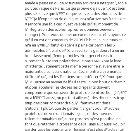
année a peine un ou deux tunisien arrivent à integrer l\'ecole
polytechnique de Paris! Ce qui prouve déjà que l\'X est bien
plus sélective que l\'EPT et que le niveau des étudiants de
l\'EPT(à l\'expection de quelque uns) n\'arrive pas à celui des
X (encore une fois ceci n\'est valable qu\'au moment de
l\'intégration des écoles.. après les données peuvent
changer). Pour vous donner un exemple concret, voyons ce
qu\'il en est des concours de 2009.Eh bien, aucun tunisien
n\'a eu l\'X!!!!En fait j\'exagère à peine car parmis les 6
admissibles à l\'oral de l\'X, un seul (anis gandoura) a eu un
bon classement (7eme parmi les étranger) et réussira
surement à intgerer polytechnique paris MAIS par la liste
d\'attente.Justement cette même personne s\'avère être le
majorant du concours national! Ceci montre clairement la
difficulté qu\'ont les Tunisiens pour intégrer l\'X. Pour que
l\'EPT arrive au niveau de l\'X il reste un bon bout de chemin..
et pour accélérer les choses les dirigeants doivent
comprendre que se payer de profs de demi portion (à l\'EPT
ou à l\'IPEST aussi, ou partout ailleurs), des directeurs trop
stupides pour comprendre qu\'il faut investir dans
l\'étudiant plutôt que de garder l\'argent pour d\'autres
projets qui ne verront jamais le jour, et des moyens
tellement minables qu\'aucun progrès n\'est possible, ne
font que retarder la croissance de la Tunisie.Et aussi vouloir
garder tous les étudiants en Tunisie n\'est plus d\'actualité!