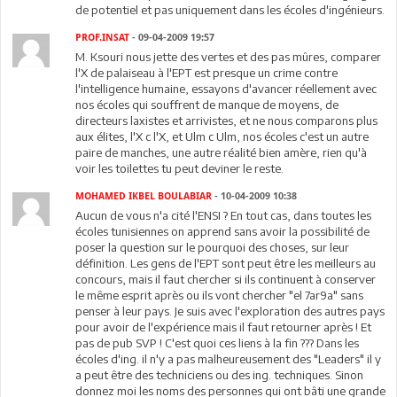
de potentiel et pas uniquement dans les écoles d'ingénieurs.
PROF.INSAT
- 09-04-2009 19:57
M. Ksouri nous jette des vertes et des pas mûres, comparer
l'X de palaiseau à l'EPT est presque un crime contre
l'intelligence humaine, essayons d'avancer réellement avec
nos écoles qui souffrent de manque de moyens, de
directeurs laxistes et arrivistes, et ne nous comparons plus
aux élites, l'X c l'X, et Ulm c Ulm, nos écoles c'est un autre
paire de manches, une autre réalité bien amère, rien qu'à
voir les toilettes tu peut deviner le reste.
MOHAMED IKBEL BOULABIAR
- 10-04-2009 10:38
Aucun de vous n'a cité l'ENSI ? En tout cas, dans toutes les
écoles tunisiennes on apprend sans avoir la possibilité de
poser la question sur le pourquoi des choses, sur leur
définition. Les gens de l'EPT sont peut être les meilleurs au
concours, mais il faut chercher si ils continuent à conserver
le même esprit après ou ils vont chercher "el 7ar9a" sans
penser à leur pays. Je suis avec l'exploration des autres pays
pour avoir de l'expérience mais il faut retourner après ! Et
pas de pub SVP ! C'est quoi ces liens à la fin ??? Dans les
écoles d'ing. il n'y a pas malheureusement des "Leaders" il y
a peut être des techniciens ou des ing. techniques. Sinon
donnez moi les noms des personnes qui ont bâti une grande