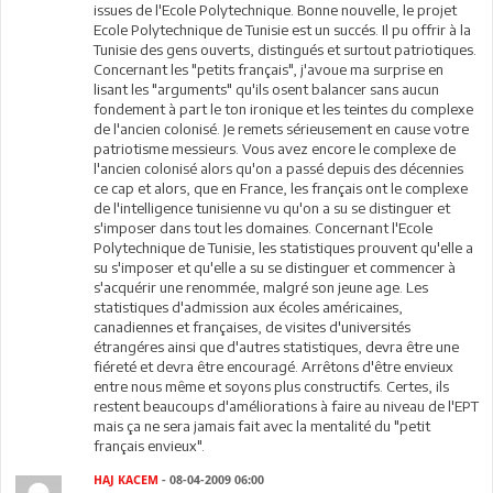
issues de l'Ecole Polytechnique. Bonne nouvelle, le projet
Ecole Polytechnique de Tunisie est un succés. Il pu offrir à la
Tunisie des gens ouverts, distingués et surtout patriotiques.
Concernant les "petits français", j'avoue ma surprise en
lisant les "arguments" qu'ils osent balancer sans aucun
fondement à part le ton ironique et les teintes du complexe
de l'ancien colonisé. Je remets sérieusement en cause votre
patriotisme messieurs. Vous avez encore le complexe de
l'ancien colonisé alors qu'on a passé depuis des décennies
ce cap et alors, que en France, les français ont le complexe
de l'intelligence tunisienne vu qu'on a su se distinguer et
s'imposer dans tout les domaines. Concernant l'Ecole
Polytechnique de Tunisie, les statistiques prouvent qu'elle a
su s'imposer et qu'elle a su se distinguer et commencer à
s'acquérir une renommée, malgré son jeune age. Les
statistiques d'admission aux écoles américaines,
canadiennes et françaises, de visites d'universités
étrangéres ainsi que d'autres statistiques, devra être une
fiéreté et devra être encouragé. Arrêtons d'être envieux
entre nous même et soyons plus constructifs. Certes, ils
restent beaucoups d'améliorations à faire au niveau de l'EPT
mais ça ne sera jamais fait avec la mentalité du "petit
français envieux".
HAJ KACEM
- 08-04-2009 06:00