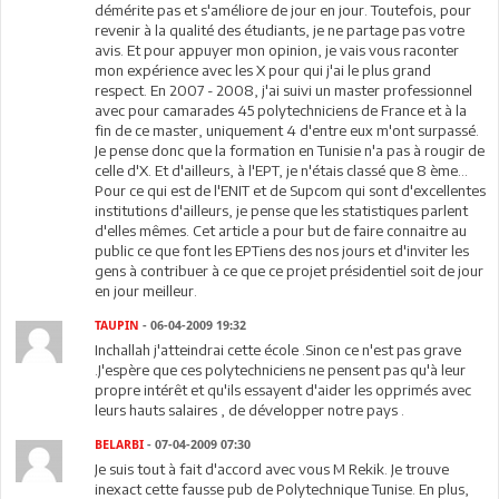
démérite pas et s'améliore de jour en jour. Toutefois, pour
revenir à la qualité des étudiants, je ne partage pas votre
avis. Et pour appuyer mon opinion, je vais vous raconter
mon expérience avec les X pour qui j'ai le plus grand
respect. En 2007 - 2008, j'ai suivi un master professionnel
avec pour camarades 45 polytechniciens de France et à la
fin de ce master, uniquement 4 d'entre eux m'ont surpassé.
Je pense donc que la formation en Tunisie n'a pas à rougir de
celle d'X. Et d'ailleurs, à l'EPT, je n'étais classé que 8 ème...
Pour ce qui est de l'ENIT et de Supcom qui sont d'excellentes
institutions d'ailleurs, je pense que les statistiques parlent
d'elles mêmes. Cet article a pour but de faire connaitre au
public ce que font les EPTiens des nos jours et d'inviter les
gens à contribuer à ce que ce projet présidentiel soit de jour
en jour meilleur.
TAUPIN
- 06-04-2009 19:32
Inchallah j'atteindrai cette école .Sinon ce n'est pas grave
.J'espère que ces polytechniciens ne pensent pas qu'à leur
propre intérêt et qu'ils essayent d'aider les opprimés avec
leurs hauts salaires , de développer notre pays .
BELARBI
- 07-04-2009 07:30
Je suis tout à fait d'accord avec vous M Rekik. Je trouve
inexact cette fausse pub de Polytechnique Tunise. En plus,