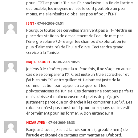
pour l'EPT et pour la Tunisie. En conclusion, La fin de l'article
est louable; les moyens utilisés le sont peut être un peu
moins, mais le résultat global est positif pour l'EPT.
JBNT
- 07-04-2009 09:51
Pourquoi toutes ces cervelles n’arrivent pas à : 1- Mettre en
place des stations de dessalement de l’eau de mer par
l’énergie solaire ? 2- Élargir les champs d’exploitation (en
plus d’alimentaire) de l’huile d’olive. Ceci rendra grand
service à la Tunisie.
NAJED KSOURI
- 07-04-2009 10:28
Je tiens à le répéter pour la n-ième fois, il ne s'agit en aucun
cas de se comparer à l'X. C'est juste un titre accrocheur et
j'ai bien mis "X" entre guillemet. Le but est juste de la
communication par rapport à ce que font les
polytechniciens de Tunisie. Ces derniers ne sont pas parfaits
mais subissent malheureusement pleins de préjugés
justement parce que on cherche à les comparer aux "X". Les
rabaisser n'est pas constructif pour notre pays qui investit
énormément pour les former. A bon entendeur !!
NIZAR AYED
- 07-04-2009 15:33
Bonjour à tous, Je suis à la fois surpris (agréablement) de
l'article et étonné de certains commentaires. D'abord,