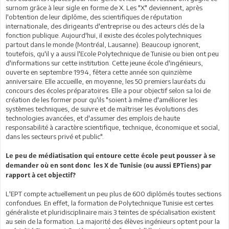
surnom grâce à leur sigle en forme de X. Les "X" deviennent, après
l'obtention de leur diplôme, des scientifiques de réputation
internationale, des dirigeants d'entreprise ou des acteurs clés de la
fonction publique. Aujourd'hui, il existe des écoles polytechniques
partout dans le monde (Montréal, Lausanne). Beaucoup ignorent,
toutefois, qu'il y a aussi l'Ecole Polytechnique de Tunisie ou bien ont peu
d'informations sur cette institution. Cette jeune école d'ingénieurs,
ouverte en septembre 1994, fêtera cette année son quinzième
anniversaire. Elle accueille, en moyenne, les 50 premiers lauréats du
concours des écoles préparatoires. Elle a pour objectif selon sa loi de
création de les former pour qu'ils "soient à même d'améliorer les
systèmes techniques, de suivre et de maîtriser les évolutions des
technologies avancées, et d'assumer des emplois de haute
responsabilité à caractère scientifique, technique, économique et social,
dans les secteurs privé et public".
Le peu de médiatisation qui entoure cette école peut pousser à se
demander où en sont donc les X de Tunisie (ou aussi EPTiens) par
rapport à cet objectif?
L'EPT compte actuellement un peu plus de 600 diplômés toutes sections
confondues. En effet, la formation de Polytechnique Tunisie est certes
généraliste et pluridisciplinaire mais 3 teintes de spécialisation existent
au sein de la formation. La majorité des élèves ingénieurs optent pour la