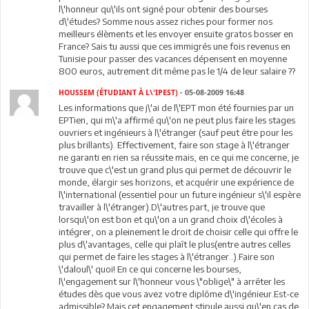
l\'honneur qu\'ils ont signé pour obtenir des bourses
d\'études? Somme nous assez riches pour former nos
meilleurs élèments et les envoyer ensuite gratos bosser en
France? Sais tu aussi que ces immigrés une fois revenus en
Tunisie pour passer des vacances dépensent en moyenne
800 euros, autrement dit même pas le 1/4 de leur salaire ??
HOUSSEM (ÉTUDIANT À L\'IPEST)
- 05-08-2009 16:48
Les informations que j\'ai de l\'EPT mon été fournies par un
EPTien, qui m\'a affirmé qu\'on ne peut plus faire les stages
ouvriers et ingénieurs à l\'étranger (sauf peut être pour les
plus brillants). Effectivement, faire son stage à l\'étranger
ne garanti en rien sa réussite mais, en ce qui me concerne, je
trouve que c\'est un grand plus qui permet de découvrir le
monde, élargir ses horizons, et acquérir une expérience de
l\'international (essentiel pour un future ingénieur s\'il espère
travailler à l\'étranger).D\'autres part, je trouve que
lorsqu\'on est bon et qu\'on a un grand choix d\'écoles à
intégrer, on a pleinement le droit de choisir celle qui offre le
plus d\'avantages, celle qui plaît le plus(entre autres celles
qui permet de faire les stages à l\'étranger..).Faire son
\'daloul\' quoi! En ce qui concerne les bourses,
l\'engagement sur l\'honneur vous \"oblige\" à arrêter les
études dès que vous avez votre diplôme d\'ingénieur.Est-ce
admissible? Mais cet engagement stipule aussi qu\'en cas de