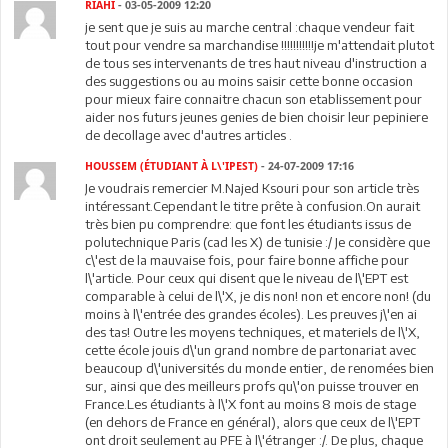
RIAHI
- 03-05-2009 12:20
je sent que je suis au marche central :chaque vendeur fait
tout pour vendre sa marchandise !!!!!!!!!!!je m'attendait plutot
de tous ses intervenants de tres haut niveau d'instruction a
des suggestions ou au moins saisir cette bonne occasion
pour mieux faire connaitre chacun son etablissement pour
aider nos futurs jeunes genies de bien choisir leur pepiniere
de decollage avec d'autres articles .
HOUSSEM (ÉTUDIANT À L\'IPEST)
- 24-07-2009 17:16
Je voudrais remercier M.Najed Ksouri pour son article très
intéressant.Cependant le titre prête à confusion.On aurait
très bien pu comprendre: que font les étudiants issus de
polutechnique Paris (cad les X) de tunisie :/ Je considère que
c\'est de la mauvaise fois, pour faire bonne affiche pour
l\'article. Pour ceux qui disent que le niveau de l\'EPT est
comparable à celui de l\'X, je dis non! non et encore non! (du
moins à l\'entrée des grandes écoles). Les preuves j\'en ai
des tas! Outre les moyens techniques, et materiels de l\'X,
cette école jouis d\'un grand nombre de partonariat avec
beaucoup d\'universités du monde entier, de renomées bien
sur, ainsi que des meilleurs profs qu\'on puisse trouver en
France.Les étudiants à l\'X font au moins 8 mois de stage
(en dehors de France en général), alors que ceux de l\'EPT
ont droit seulement au PFE à l\'étranger :/. De plus, chaque