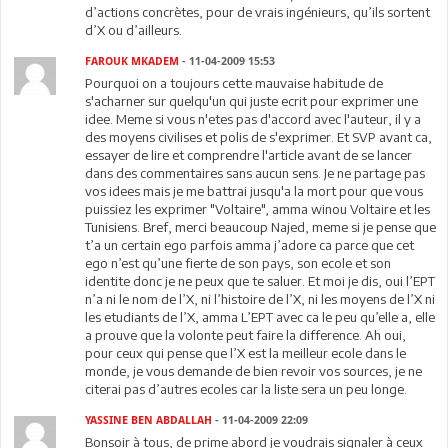
d’actions concrètes, pour de vrais ingénieurs, qu’ils sortent
d’X ou d’ailleurs.
FAROUK MKADEM
- 11-04-2009 15:53
Pourquoi on a toujours cette mauvaise habitude de
s'acharner sur quelqu'un qui juste ecrit pour exprimer une
idee. Meme si vous n'etes pas d'accord avec l'auteur, il y a
des moyens civilises et polis de s'exprimer. Et SVP avant ca,
essayer de lire et comprendre l'article avant de se lancer
dans des commentaires sans aucun sens. Je ne partage pas
vos idees mais je me battrai jusqu'a la mort pour que vous
puissiez les exprimer "Voltaire", amma winou Voltaire et les
Tunisiens. Bref, merci beaucoup Najed, meme si je pense que
t’a un certain ego parfois amma j’adore ca parce que cet
ego n’est qu’une fierte de son pays, son ecole et son
identite donc je ne peux que te saluer. Et moi je dis, oui l’EPT
n’a ni le nom de l’X, ni l’histoire de l’X, ni les moyens de l’X ni
les etudiants de l’X, amma L’EPT avec ca le peu qu’elle a, elle
a prouve que la volonte peut faire la difference. Ah oui,
pour ceux qui pense que l’X est la meilleur ecole dans le
monde, je vous demande de bien revoir vos sources, je ne
citerai pas d’autres ecoles car la liste sera un peu longe.
YASSINE BEN ABDALLAH
- 11-04-2009 22:09
Bonsoir à tous, de prime abord je voudrais signaler à ceux