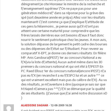
dénigrement.Je cite Monsieur le ministre de la recherche et
l\'enseignement supérieur:\"On ne paye pas pour une
génération médiocre\" dans sa réponse pour la grève des
spé (soit deuxième année en prépa).Allez voir les résultats
maintenant! C\'est comme ça que j\'explique l\'attitude de
ces gens la.Néanmoins , je pense aussi qu\'il n\'ont pas
atteint une certaine maturité pour comprendre que les
frères laissés derrières eux ont besoins d\'eux.Il faut donc
nourrir le sentiment patriotique chez les jeunes. A mon avis,
la solution dépasse de largement le petit cadre des bourses
ou des dépenses de l\'état sur l\'étudiant. Pour revenir au
comparatif X-EPT, je donne ces derniers résultats: En filière
MP: Anis Gandoura(IPEST) 1er au concours National a eu
l\'X(via la liste d\'attente).Aucun autre! même dans les 30
premiers du concours national et qui ont été à l\'IPEST! En
PC: Raed Ellouz 1er du concours national(encore IPEST) n\'a
pas eu l\'X (en revanche il a eu l\'ESPCI lui et un autre ^^ ce
qui est vraiment excellent mais pas du calibre de l\'X). Au vu
des résultats, je m\'aventure à dire (quoique je suis sur que
M.Najed n\'aimera pas ^^\') l\'X se démarque par la qualité
de ses étudiants. (j\'avoue que j\'ai aimé notre discussion xD
)
ALAEDDINE DAGHAR
- 12-08-2009 16:38
il est évident que l\'EPT est incomparable avec l\'X. mais je