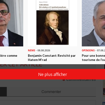
ur qu’il soit le premier, non le second. Cette règle d’or du
ous l’empire de la mondialisation, est plus valide que jamais.
n ami
Imprimer
 ? PARTAGEZ-LE AVEC VOS AMIS !
TWEETER
ABONNEZ-VOUS
NEWS
- 08.08.2026
OPINIONS
- 07.08.
ntière comme
Benjamin Constant: Revisité par
Pour une bonne
Hatem M’rad
tourisme de l’o
R CET ARTICLE
Ne plus afficher
8
Commentaires
Commenter