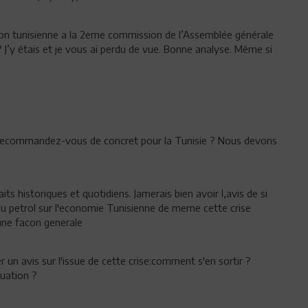
ion tunisienne a la 2eme commission de l’Assemblée générale
J’y étais et je vous ai perdu de vue. Bonne analyse. Même si
ue recommandez-vous de concret pour la Tunisie ? Nous devons
its historiques et quotidiens. Jamerais bien avoir l,avis de si
ix du petrol sur l'economie Tunisienne de meme cette crise
'une facon generale
r un avis sur l'issue de cette crise:comment s'en sortir ?
tuation ?