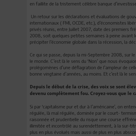
en faillite de la tristement célèbre banque d’investi
Un retour sur les déclarations et évaluations de go
internationaux ( FMI, OCDE, etc.), d’économistes libér
privés réunis, entre Juillet 2007, date des premiers fr
2008, soit quelques petites semaines à peine avant le
précipiter l’économie globale dans la récession, la 
Ce qui se passe, depuis la mi-Septembre 2008, sur le 
le monde. C’est là le sens du ‘Non’ que nous évoquio
prolégomènes d’une déflagration de l’ampleur de celle
bonne vingtaine d’années, au moins. Et c’est là le sens
Depuis le début de la crise, des voix se sont él
devenu complètement fou. Croyez-vous que le ca
Si par ‘capitalisme pur et dur à l’américaine’, on ent
régulée, là mal régulée, dominée par le court- termi
raisonnée et prudentielle du risque une course effré
illimitée et incontrôlé au surendettement, à la sur-titr
plus en plus évolués mais aussi de plus en plus abscon