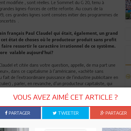
ent modifiée , sont réelles. Le Sommet du G 20, tenu à
grandes lignes-forces de cette refonte. Au cours de la
9, ces grandes lignes sont censées initier des programmes de
concertés .
vain français Paul Claudel qui était, également, un grand
 cet état de choses où le producteur produit sans profit
, faire ressortir le caractère irrationnel de ce système.
core valable aujourd'hui?
Claudel et citée dans votre question, appelle, de ma part une
teur», dans ce capitalisme à l’américaine, «achète sans
du fait de l’extraordinaire puissance de l’industrie publicitaire en
ticulier) , parler, en revanche, d’un producteur capitaliste, qui
Sauf à penser que l’écrivain français fait allusion, dans son
VOUS AVEZ AIMÉ CET ARTICLE ?
 savoir que le capitaliste est appelé à produire jusqu’au point
d’une unité d’un bien donné s’égalisent. En ce point,
otal, lui, est maximum.
PARTAGER
TWEETER
PARTAGER
t que le jeu capitaliste, avant Claudel et après Claudel,
que joueur ne peut être que gagnant
ou
perdant, il devient