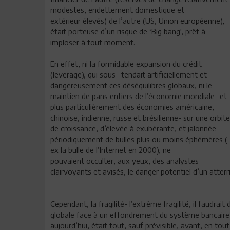
modestes, endettement domestique et
extérieur élevés) de l’autre (US, Union européenne),
était porteuse d’un risque de ‘Big bang', prêt à
imploser à tout moment.
En effet, ni la formidable expansion du crédit
(leverage), qui sous –tendait artificiellement et
dangereusement ces déséquilibres globaux, ni le
maintien de pans entiers de l’économie mondiale- et
plus particulièrement des économies américaine,
chinoise, indienne, russe et brésilienne- sur une orbite
de croissance, d’élevée à exubérante, et jalonnée
périodiquement de bulles plus ou moins éphémères (
ex la bulle de l’Internet en 2000), ne
pouvaient occulter, aux yeux, des analystes
clairvoyants et avisés, le danger potentiel d’un att
Cependant, la fragilité- l’extrême fragilité, il faudrai
globale face à un effondrement du système bancaire
aujourd’hui, était tout, sauf prévisible, avant, en to