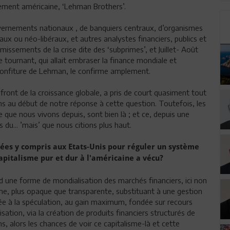
ssement américaine, ‘Lehman Brothers’.
uvernements nationaux , de banquiers centraux, d’organismes
aux ou néo-libéraux, et autres analystes financiers, publics et
émissements de la crise dite des ‘subprimes’, et Juillet- Août
 tournant, qui allait embraser la finance mondiale et
déconfiture de Lehman, le confirme amplement.
front de la croissance globale, a pris de court quasiment tout
ns au début de notre réponse à cette question. Toutefois, les
 que nous vivons depuis, sont bien là ; et ce, depuis une
 du... ’mais’ que nous citions plus haut.
evées y compris aux Etats-Unis pour réguler un système
pitalisme pur et dur à l'américaine a vécu?
end une forme de mondialisation des marchés financiers, ici non
sme, plus opaque que transparente, substituant à une gestion
née à la spéculation, au gain maximum, fondée sur recours
isation, via la création de produits financiers structurés de
s, alors les chances de voir ce capitalisme-là et cette