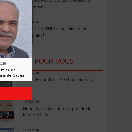
rigoureuse ...
24.07.2026
La BERD et l’UBCI consolident leur
partenariat ...
LU POUR VOUS
2026
 mise en
23.04.2026
asis de Gabès
Vient de paraître - «Dictionnaire des ...
17.03.2026
Noureddine Dougui : Comprendre le
Moyen-Orient, ...
14.03.2026