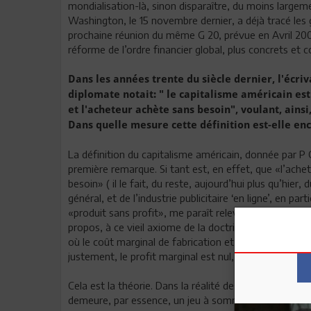
mondialisation-là, sinon disparaître, du moins largem
Washington, le 15 novembre dernier, a déjà tracé les 
prochaine réunion du même G 20, prévue en Avril 200
réforme de l’ordre financier global, plus concrets et 
Dans les années trente du siècle dernier, l'écri
diplomate notait: " le capitalisme américain est
et l'acheteur achète sans besoin", voulant, ainsi
Dans quelle mesure cette définition est-elle en
La définition du capitalisme américain, donnée par P 
première remarque. Si tant est, en effet, que «l’ache
besoin» ( il le fait, du reste, aujourd’hui plus qu’hier, 
général, et de l’industrie publicitaire ‘en ligne’, en par
«produit sans profit», me paraît relever de l’illusion. 
propos, à ce vieil axiome de la doctrine capitaliste, à
où le coût marginal de fabrication et le prix de vente 
justement, le profit marginal est nul, mais le profit t
Cela est la théorie. Dans la réalité des choses, sachan
demeure, par essence, un jeu à somme nulle, où cha