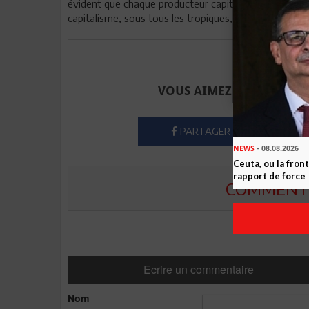
évident que chaque producteur capitaliste fera tout po
capitalisme, sous tous les tropiques, et plus encore, s
Envoyer à u
VOUS AIMEZ CET ARTICLE
PARTAGER
NEWS
- 08.08.2026
Ceuta, ou la fro
rapport de force
COMMENTE
Ecrire un commentaire
Nom