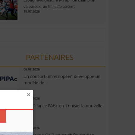
valeureux, un finaliste absent
19.07.2026
PARTENAIRES
06.08.2026
Un consortium européen développe un
modèle de ...
04.08.2026
OPPO lance l'A6c en Tunisie: la nouvelle
...
29.07.2026
Le Groupe QNB poursuit l’exécution