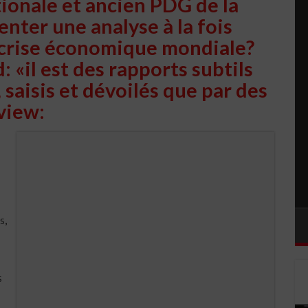
ionale et ancien PDG de la
nter une analyse à la fois
a crise économique mondiale?
 «il est des rapports subtils
 saisis et dévoilés que par des
rview:
s,
s