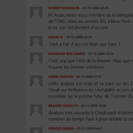
ROBERT DUMOULIN
- 25-12-2008 22:29
M. Ayari, étiez-vous membre de la délégat
de l’ONU, dans les années 60, a New-York ? 
je ne suis totalement d’accord.
SOUAD B.
- 25-12-2008 22:29
Tout a fait d’accord. Mais que faire ?
BOUBAKER BEN HAMED
- 25-12-2008 22:32
C'est vrai que c'est de la theorie. Mais q
trouver les bonnes solutions.
HABIB CHEHATA
- 26-12-2008 07:31
cette analyse est vraie et se base sur des fa
Chedli sur l'influence de l,instabilite du pr
mondiale sur le proche futur de Tunisien d
BRAHIM CHAOUCH
- 26-12-2008 19:58
Analyse très savante.Si Chedli peut-il donne
combien de temps faut-il pour rétablir la si
SONDES OBBAIA
- 05-01-2009 04:47