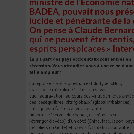
ministre de l’Economie nat
BADEA, pouvait nous prése
lucide et pénétrante de l
On pense à Claude Bernard:
qui ne peuvent être sentis,
esprits perspicaces.» Inte
La plupart des pays occidentaux sont entrés en
récession. Vous attendiez-vous à une crise d'une
telle ampleur?
La réponse à votre question est du type: «Non,
mais… ». Je m’explique.Certes, on savait
que l’aggravation, au cours des vingt dernières année
des ‘déséquilibres’ dits ‘globaux’ (global imbalances),
entre pays à fort excédent courant et
financier (réserves de change, et créances sur
l’étranger élevées), d’un côté (Chine, Inde, Japon, pay
pétroliers du Golfe) et pays à fort déficit courant et
financier de l’autre (réserves de change relativement