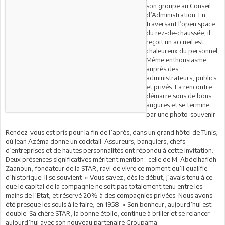
son groupe au Conseil
d’Administration. En
traversant l’open space
du rez-de-chaussée, il
reçoit un accueil est
chaleureux du personnel.
Même enthousiasme
auprès des
administrateurs, publics
et privés. La rencontre
démarre sous de bons
augures et se termine
par une photo-souvenir.
Rendez-vous est pris pour la fin de l’après, dans un grand hôtel de Tunis,
où Jean Azéma donne un cocktail. Assureurs, banquiers, chefs
d’entreprises et de hautes personnalités ont répondu à cette invitation.
Deux présences significatives méritent mention : celle de M. Abdelhafidh
Zaanoun, fondateur de la STAR, ravi de vivre ce moment qu’il qualifie
d’historique. Il se souvient :« Vous savez, dès le début, j’avais tenu à ce
que le capital de la compagnie ne soit pas totalement tenu entre les
mains de l’Etat, et réservé 20% à des compagnies privées. Nous avons
été presque les seuls à le faire, en 1958. » Son bonheur, aujourd’hui est
double. Sa chère STAR, la bonne étoile, continue à briller et se relancer
aujourd’hui avec son nouveau partenaire Groupama.