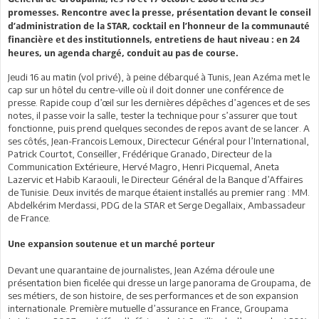
promesses. Rencontre avec la presse, présentation devant le conseil
d’administration de la STAR, cocktail en l’honneur de la communauté
financière et des institutionnels, entretiens de haut niveau : en 24
heures, un agenda chargé, conduit au pas de course.
Jeudi 16 au matin (vol privé), à peine débarqué à Tunis, Jean Azéma met le
cap sur un hôtel du centre-ville où il doit donner une conférence de
presse. Rapide coup d’œil sur les dernières dépêches d’agences et de ses
notes, il passe voir la salle, tester la technique pour s’assurer que tout
fonctionne, puis prend quelques secondes de repos avant de se lancer. A
ses côtés, Jean-Francois Lemoux, Directecur Général pour l’International,
Patrick Courtot, Conseiller, Frédérique Granado, Directeur de la
Communication Extérieure, Hervé Magro, Henri Picquemal, Aneta
Lazervic et Habib Karaouli, le Directeur Général de la Banque d’Affaires
de Tunisie. Deux invités de marque étaient installés au premier rang : MM.
Abdelkérim Merdassi, PDG de la STAR et Serge Degallaix, Ambassadeur
de France.
Une expansion soutenue et un marché porteur
Devant une quarantaine de journalistes, Jean Azéma déroule une
présentation bien ficelée qui dresse un large panorama de Groupama, de
ses métiers, de son histoire, de ses performances et de son expansion
internationale. Première mutuelle d’assurance en France, Groupama