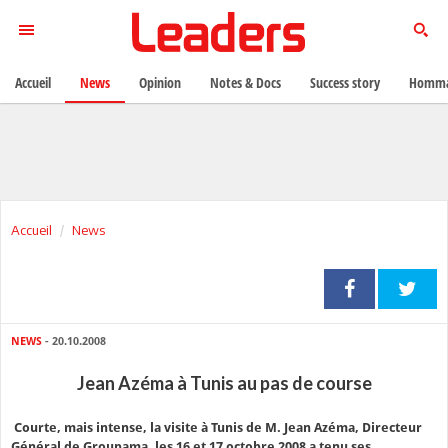
Accueil
News
Opinion
Notes & Docs
Success story
Homma
Accueil
News
NEWS
- 20.10.2008
Jean Azéma à Tunis au pas de course
Courte, mais intense, la visite à Tunis de M. Jean Azéma, Directeur
Général de Groupama, les 16 et 17 octobre 2008 a tenu ses