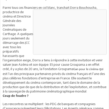
Parmi tous ces financiers en col blanc,
tranchait Dorra Bouchoucha,
productrice de
cinéma et Directrice
Générale des
Journées
Cinématiques de
Carthage. A quelques
jours seulement du
démarrage des JCC
avec tous les
préparatifs
harassants que
l’organisation exige, Dorra a tenu à répondre à cette invitation et venir
saluer Jean Azéma et son équipe. Et pour cause Groupama a en effet
créé, il y a plus de 20 ans,
la Fondation Groupama
qui
Gan
pour le cinéma
est l’un des principaux partenaires privés du cinéma français et l’une des
plus célèbres fondations d’entreprise en France. Elle soutient le
développement du cinéma contemporain, tant dans le domaine de
la
production
que de que de la distribution et de l’exploitation, et contribue
à la sauvegarde du patrimoine cinématographique mondial.
Coup de foudre ?
Les rencontres se multiplient : les PDG de banques et compagnies
d’assurance présentent leurs félicitations. Les Agents généraux comme