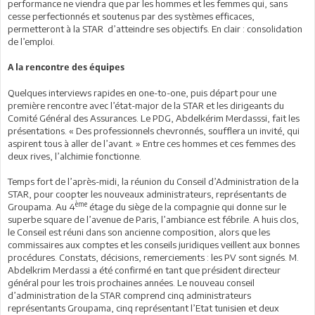
performance ne viendra que par les hommes et les femmes qui, sans
cesse perfectionnés et soutenus par des systèmes efficaces,
permetteront à la STAR d’atteindre ses objectifs. En clair : consolidation
de l’emploi.
A la rencontre des équipes
Quelques interviews rapides en one-to-one, puis départ pour une
première rencontre avec l’état-major de la STAR et les dirigeants du
Comité Général des Assurances. Le PDG, Abdelkérim Merdasssi, fait les
présentations. « Des professionnels chevronnés, soufflera un invité, qui
aspirent tous à aller de l’avant. » Entre ces hommes et ces femmes des
deux rives, l’alchimie fonctionne.
Temps fort de l’après-midi, la réunion du Conseil d’Administration de la
STAR, pour coopter les nouveaux administrateurs, représentants de
ème
Groupama. Au 4
étage du siège de la compagnie qui donne sur le
superbe square de l’avenue de Paris, l’ambiance est fébrile. A huis clos,
le Conseil est réuni dans son ancienne composition, alors que les
commissaires aux comptes et les conseils juridiques veillent aux bonnes
procédures. Constats, décisions, remerciements : les PV sont signés. M.
Abdelkrim Merdassi a été confirmé en tant que président directeur
général pour les trois prochaines années. Le nouveau conseil
d’administration de la STAR comprend cinq administrateurs
représentants Groupama, cinq représentant l’Etat tunisien et deux