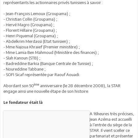
représentants les actionnaires privés tunisiens à savoir :
- Jean-François Lemoux (Groupama) ;
- Christian Collin (Groupama) ;
- Hervé Magro (Groupama) ;
- Florent Hillaire (Groupama) ;
- Henri Piquemal (Groupama) ;
- Abdelkrim Merdassi (Etat tunisien) ;
- Mme Najoua Khraief (Premier ministère) ;
- Mme Lamia Ben Mahmoud (Ministère des finances) ;
- Slah Kanoun (STB) ;
- Badreddine Barkia (Banque Centrale de Tunisie) ;
- Noureddine Tabbane ;
- SOFI Sicaf représentée par Raouf Aouadi.
ème
Abordant son 50
anniversaire (le 28 décembre 2008), la STAR
engage ainsi une nouvelle étape de son histoire.
Le fondateur était là
A 16heures très précises,
Jean Azéma est accueilli
à l’entrée du siège de la
STAR. Il vient sceller ce
partenariat et présenter