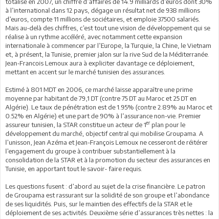
totalise en 2007, un chiffre d’affaires de 14.9 milliards d’euros dont 30%
à l’international dans 12 pays, dégage un résultat net de 938 millions
d’euros, compte 11 millions de sociétaires, et emploie 37500 salariés.
Mais au-delà des chiffres, c’est tout une vision de développement qui se
réalise à un rythme accéléré, avec notamment cette expansion
internationale à commencer par l’Europe, la Turquie, la Chine, le Vietnam
et, à présent, la Tunisie, premier jalon sur la rive Sud de la Méditerranée.
Jean-Francois Lemoux aura à expliciter davantage ce déploiement,
mettant en accent sur le marché tunisien des assurances.
Estimé à 801 MDT en 2006, ce marché laisse apparaître une prime
moyenne par habitant de 79,1 DT (contre 75 DT au Maroc et 25 DT en
Algérie). Le taux de pénétration est de 1.95% (contre 2.89% au Maroc et
0.52% en Algérie) et une part de 90% à l’assurance non-vie. Premier
er
assureur tunisien, la STAR constitue un acteur de 1
plan pour le
développement du marché, objectif central qui mobilise Groupama. A
l’unisson, Jean Azéma et Jean-François Lemoux ne cesseront de réitérer
l’engagement du groupe à contribuer substantiellement à la
consolidation de la STAR et à la promotion du secteur des assurances en
Tunisie, en apportant tout le savoir- faire requis.
Les questions fusent : d’abord au sujet de la crise financière. Le patron
de Groupama est rassurant sur la solidité de son groupe et l’abondance
de ses liquidités. Puis, sur le maintien des effectifs de la STAR et le
déploiement de ses activités. Deuxième série d’assurances très nettes : la