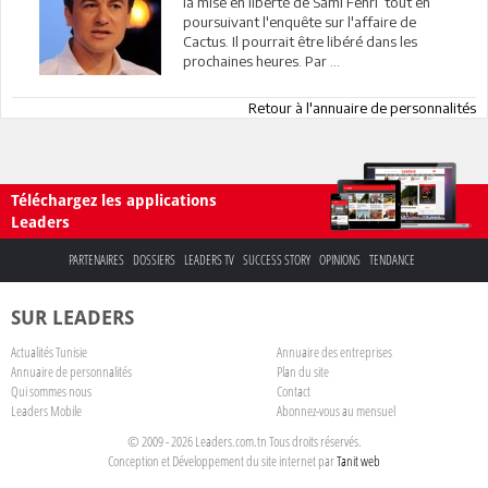
la mise en liberté de Sami Fehri tout en
poursuivant l'enquête sur l'affaire de
Cactus. Il pourrait être libéré dans les
prochaines heures. Par ...
Retour à l'annuaire de personnalités
Téléchargez les applications
Leaders
PARTENAIRES
DOSSIERS
LEADERS TV
SUCCESS STORY
OPINIONS
TENDANCE
SUR LEADERS
Actualités Tunisie
Annuaire des entreprises
Annuaire de personnalités
Plan du site
Qui sommes nous
Contact
Leaders Mobile
Abonnez-vous au mensuel
© 2009 - 2026 Leaders.com.tn Tous droits réservés.
Conception et Développement du site internet par
Tanit web