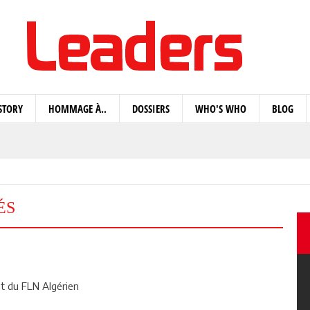
STORY
HOMMAGE À..
DOSSIERS
WHO'S WHO
BLOG
ÉS
t du FLN Algérien