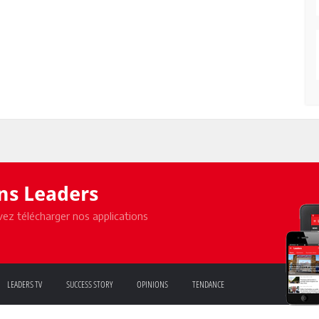
ons Leaders
ez télécharger nos applications
LEADERS TV
SUCCESS STORY
OPINIONS
TENDANCE