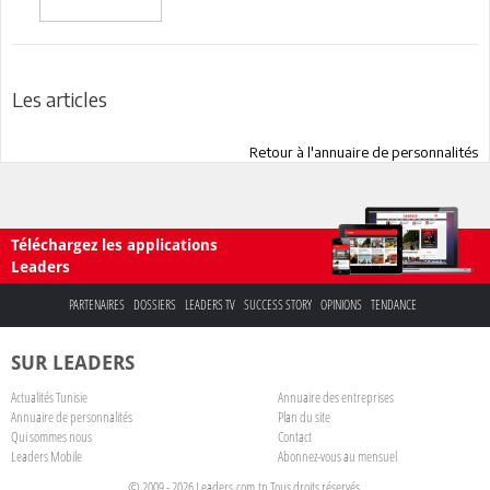
Les articles
Retour à l'annuaire de personnalités
Téléchargez les applications
Leaders
PARTENAIRES
DOSSIERS
LEADERS TV
SUCCESS STORY
OPINIONS
TENDANCE
SUR LEADERS
Actualités Tunisie
Annuaire des entreprises
Annuaire de personnalités
Plan du site
Qui sommes nous
Contact
Leaders Mobile
Abonnez-vous au mensuel
© 2009 - 2026 Leaders.com.tn Tous droits réservés.