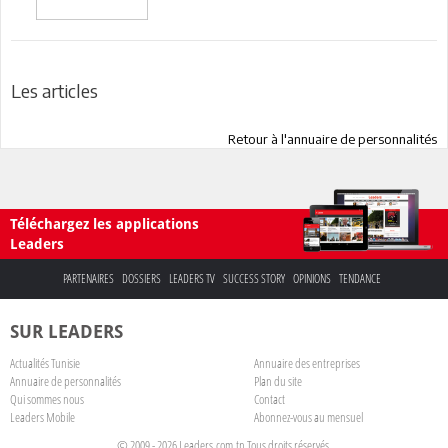
Les articles
Retour à l'annuaire de personnalités
Téléchargez les applications
Leaders
PARTENAIRES
DOSSIERS
LEADERS TV
SUCCESS STORY
OPINIONS
TENDANCE
SUR LEADERS
Actualités Tunisie
Annuaire des entreprises
Annuaire de personnalités
Plan du site
Qui sommes nous
Contact
Leaders Mobile
Abonnez-vous au mensuel
© 2009 - 2026 Leaders.com.tn Tous droits réservés.