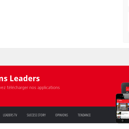
ons Leaders
ez télécharger nos applications
LEADERS TV
SUCCESS STORY
OPINIONS
TENDANCE