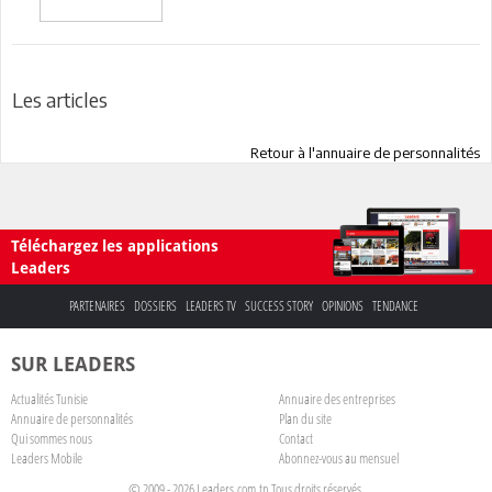
Les articles
Retour à l'annuaire de personnalités
Téléchargez les applications
Leaders
PARTENAIRES
DOSSIERS
LEADERS TV
SUCCESS STORY
OPINIONS
TENDANCE
SUR LEADERS
Actualités Tunisie
Annuaire des entreprises
Annuaire de personnalités
Plan du site
Qui sommes nous
Contact
Leaders Mobile
Abonnez-vous au mensuel
© 2009 - 2026 Leaders.com.tn Tous droits réservés.