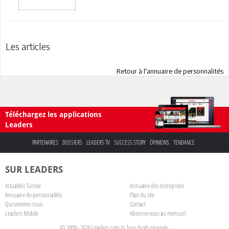
Les articles
Retour à l'annuaire de personnalités
Téléchargez les applications
Leaders
PARTENAIRES
DOSSIERS
LEADERS TV
SUCCESS STORY
OPINIONS
TENDANCE
SUR LEADERS
Actualités Tunisie
Annuaire des entreprises
Annuaire de personnalités
Plan du site
Qui sommes nous
Contact
Leaders Mobile
Abonnez-vous au mensuel
© 2009 - 2026 Leaders.com.tn Tous droits réservés.