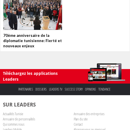
70ème anniversaire de la
diplomatie tunisienne: Fierté et
nouveaux enjeux
Téléchargez les applications
Leaders
PARTENAIRES
DOSSIERS
LEADERS TV
SUCCESS STORY
OPINIONS
TENDANCE
SUR LEADERS
Actualités Tunisie
Annuaire des entreprises
Annuaire de personnalités
Plan du site
Qui sommes nous
Contact
Leaders Mobile
Abonnez-vous au mensuel