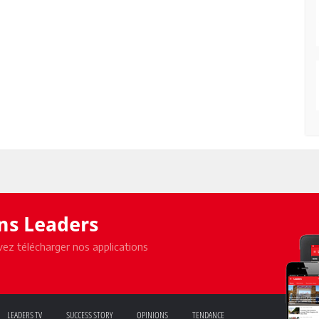
ons Leaders
ez télécharger nos applications
LEADERS TV
SUCCESS STORY
OPINIONS
TENDANCE