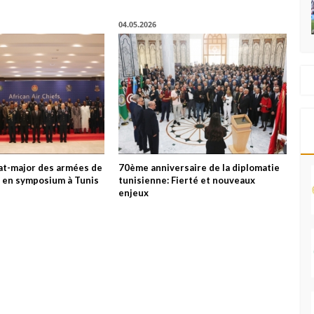
04.05.2026
tat-major des armées de
70ème anniversaire de la diplomatie
es en symposium à Tunis
tunisienne: Fierté et nouveaux
enjeux