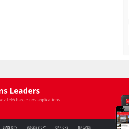
ons Leaders
ez télécharger nos applications
LEADERS TV
SUCCESS STORY
OPINIONS
TENDANCE