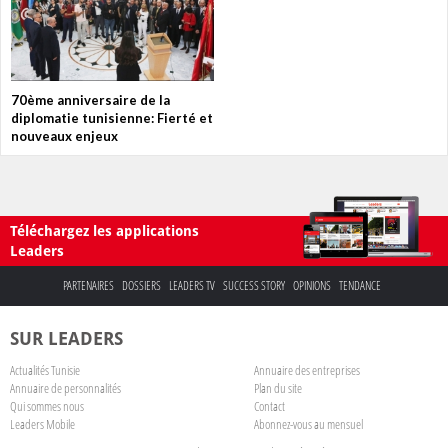
70ème anniversaire de la
diplomatie tunisienne: Fierté et
nouveaux enjeux
Téléchargez les applications
Leaders
PARTENAIRES
DOSSIERS
LEADERS TV
SUCCESS STORY
OPINIONS
TENDANCE
SUR LEADERS
Actualités Tunisie
Annuaire des entreprises
Annuaire de personnalités
Plan du site
Qui sommes nous
Contact
Leaders Mobile
Abonnez-vous au mensuel