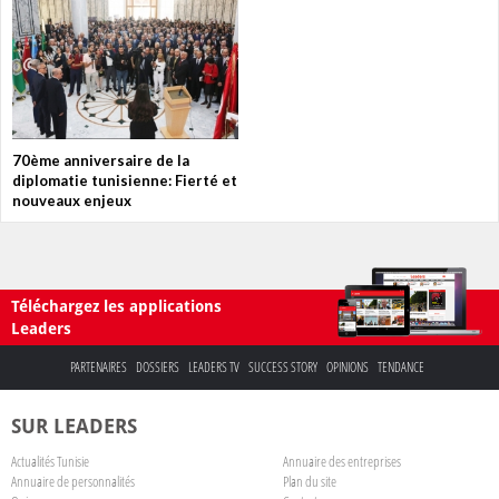
70ème anniversaire de la
diplomatie tunisienne: Fierté et
nouveaux enjeux
Téléchargez les applications
Leaders
PARTENAIRES
DOSSIERS
LEADERS TV
SUCCESS STORY
OPINIONS
TENDANCE
SUR LEADERS
Actualités Tunisie
Annuaire des entreprises
Annuaire de personnalités
Plan du site